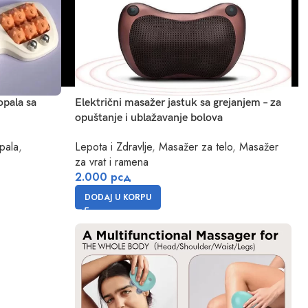
opala sa
Električni masažer jastuk sa grejanjem – za
opuštanje i ublažavanje bolova
pala
,
Lepota i Zdravlje
,
Masažer za telo
,
Masažer
za vrat i ramena
2.000
рсд
DODAJ U KORPU