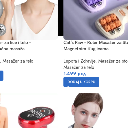
 za lice i telo –
Cat’s Paw – Roler Masažer za St
kućna masaža
Magnetnim Kuglicama
,
Masažer za telo
Lepota i Zdravlje
,
Masažer za sto
Masažer za telo
1.499
рсд
DODAJ U KORPU