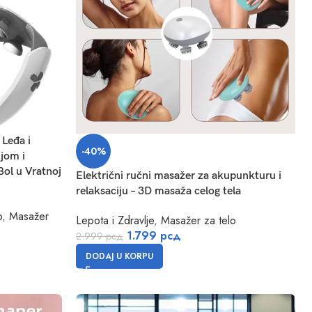
 Leđa i
-40%
jom i
ol u Vratnoj
Električni ručni masažer za akupunkturu i
relaksaciju – 3D masaža celog tela
o
,
Masažer
Lepota i Zdravlje
,
Masažer za telo
1.799
рсд
2.999
рсд
DODAJ U KORPU