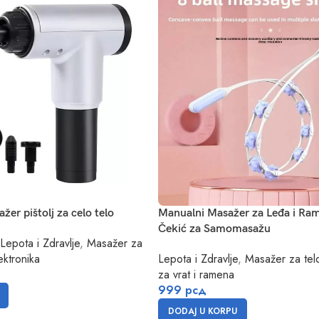
er pištolj za celo telo
Manualni Masažer za Leđa i Rame
Čekić za Samomasažu
Lepota i Zdravlje
,
Masažer za
ektronika
Lepota i Zdravlje
,
Masažer za tel
za vrat i ramena
999
рсд
DODAJ U KORPU