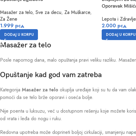
Oporavak Mišića
Masažer za telo
,
Sve za decu
,
Za Muškarce
,
Za Žene
Lepota i Zdravlje
1.999
рсд
2.000
рсд
DODAJ U KORPU
DODAJ U KORPU
Masažer za telo
Posle napornog dana, malo opuštanja pravi veliku razliku. Masaže
Opuštanje kad god vam zatreba
Kategorija
Masažer za telo
okuplja uređaje koji su tu da vam olak
pomoći da se telo brže oporavi i oseća bolje.
Nije poenta u luksuzu, već u dostupnom rešenju koje možete korist
od vrata i leđa do nogu i ruku.
Redovna upotreba može doprineti boljoj cirkulaciji, smanjenju napeto