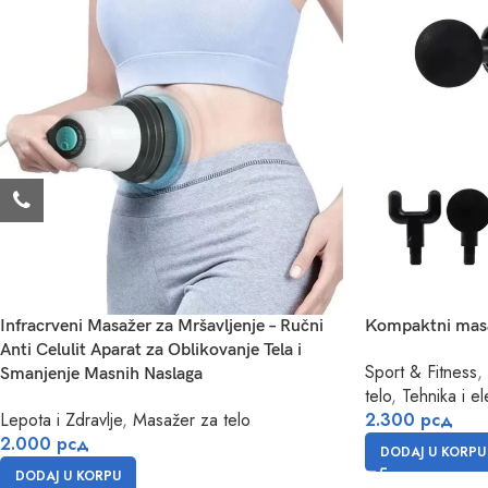
Infracrveni Masažer za Mršavljenje – Ručni
Kompaktni masaž
Anti Celulit Aparat za Oblikovanje Tela i
Sport & Fitness
,
Smanjenje Masnih Naslaga
telo
,
Tehnika i el
Lepota i Zdravlje
,
Masažer za telo
2.300
рсд
2.000
рсд
DODAJ U KORPU
DODAJ U KORPU