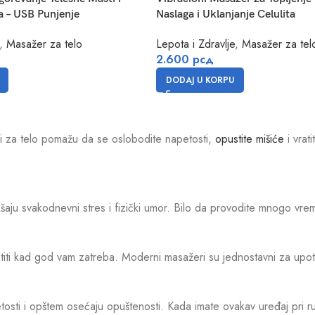
 – USB Punjenje
Naslaga i Uklanjanje Celulita
,
Masažer za telo
Lepota i Zdravlje
,
Masažer za tel
2.600
рсд
DODAJ U KORPU
ri za telo pomažu da se oslobodite napetosti,
opustite mišiće
i vrat
šaju svakodnevni stres i fizički umor. Bilo da provodite mnogo vrem
iti kad god vam zatreba. Moderni masažeri su jednostavni za upotre
sti i opštem osećaju opuštenosti. Kada imate ovakav uređaj pri ruci,