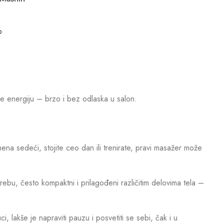
o
ite energiju – brzo i bez odlaska u salon.
ena sedeći, stojite ceo dan ili trenirate, pravi masažer može
bu, često kompaktni i prilagođeni različitim delovima tela –
 lakše je napraviti pauzu i posvetiti se sebi, čak i u