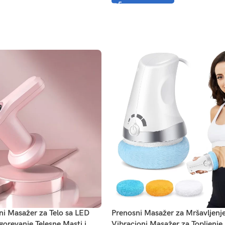
ni Masažer za Telo sa LED
Prenosni Masažer za Mršavljenje
gorevanje Telesne Masti i
Vibracioni Masažer za Topljenje