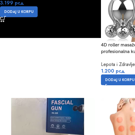
3.199
рсд
DODAJ U KORPU
4D roller masažer
profesionalna 
Lepota i Zdravlje
1.200
рсд
DODAJ U KORPU