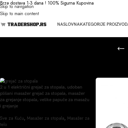
Brza dostava 1-3 dana ! 100% Sigurna Kupovina
Skip to navigation
Skip to main content
NASLOVNA
KATEGORIJE PROIZVOD
Početna
/
Masažer za telo
2 u 1 električni grejač za stopala, udoban
plišani masažer grejač za stopala, masažer
za grejanje stopala, velike papuče za masažu
i grejanje
Sve za Kuću
,
Masažer za stopala
,
Masažer za
telo