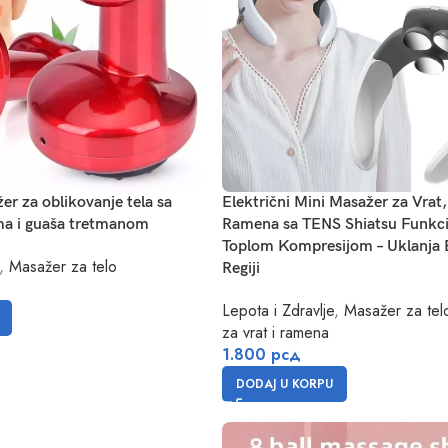
er za oblikovanje tela sa
Električni Mini Masažer za Vrat,
a i guaša tretmanom
Ramena sa TENS Shiatsu Funkci
Toplom Kompresijom – Uklanja B
,
Masažer za telo
Regiji
Lepota i Zdravlje
,
Masažer za tel
za vrat i ramena
1.800
рсд
DODAJ U KORPU