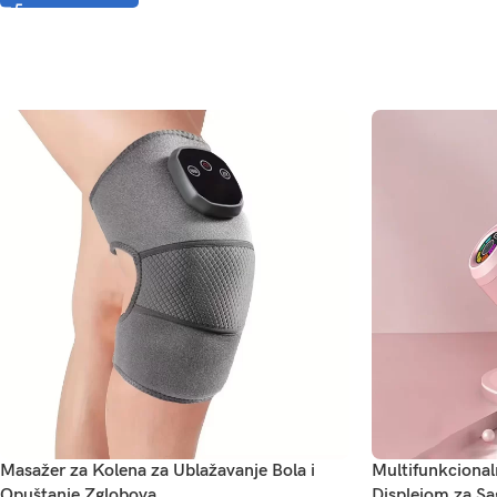
Masažer za Kolena za Ublažavanje Bola i
Multifunkcional
Opuštanje Zglobova
Displejom za Sa