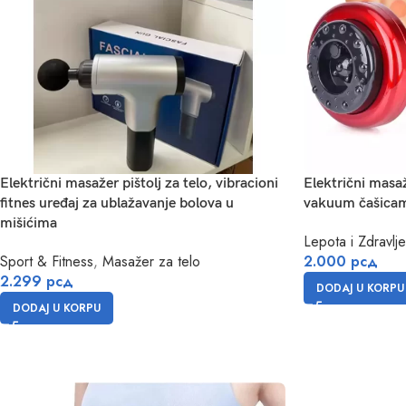
Električni masažer pištolj za telo, vibracioni
Električni masaž
fitnes uređaj za ublažavanje bolova u
vakuum čašicam
mišićima
Lepota i Zdravlje
Sport & Fitness
,
Masažer za telo
2.000
рсд
2.299
рсд
DODAJ U KORPU
DODAJ U KORPU