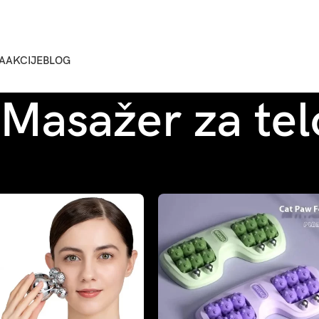
A
AKCIJE
BLOG
Masažer za tel
Sho