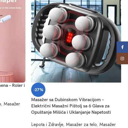
Face
Insta
na – Roler i
-27%
Masažer sa Dubinskom Vibracijom –
o
,
Masažer
Električni Masažni Pištolj sa 6 Glava za
Opuštanje Mišića i Uklanjanje Napetosti
Lepota i Zdravlje
,
Masažer za telo
,
Masažer