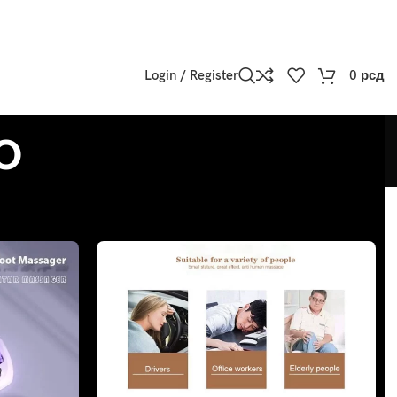
Login / Register
0
рсд
o
w
9
12
18
24