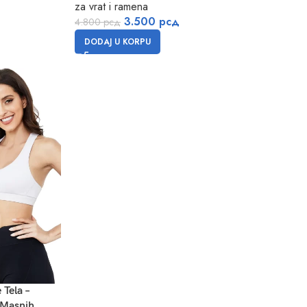
za vrat i ramena
3.500
рсд
4.800
рсд
DODAJ U KORPU
 Tela –
 Masnih