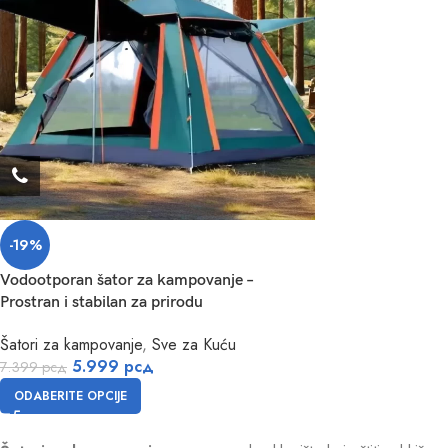
-19%
Vodootporan šator za kampovanje –
Prostran i stabilan za prirodu
Šatori za kampovanje
,
Sve za Kuću
5.999
рсд
7.399
рсд
ODABERITE OPCIJE