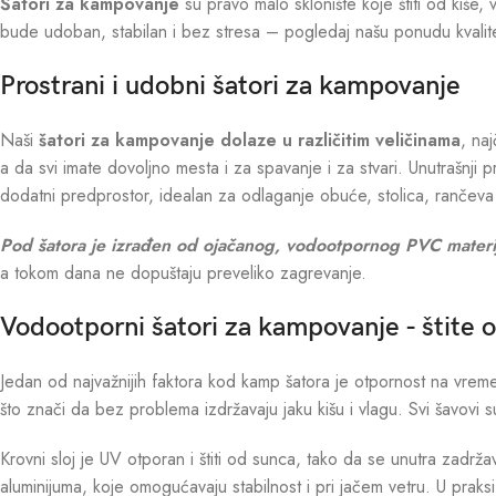
Šatori za kampovanje
su pravo malo sklonište koje štiti od kiše,
bude udoban, stabilan i bez stresa – pogledaj našu ponudu kvalit
Prostrani i udobni šatori za kampovanje
Naši
šatori za kampovanje dolaze u različitim veličinama
, na
a da svi imate dovoljno mesta i za spavanje i za stvari. Unutrašnji
dodatni predprostor, idealan za odlaganje obuće, stolica, rančeva i
Pod šatora je izrađen od ojačanog, vodootpornog PVC materi
a tokom dana ne dopuštaju preveliko zagrevanje.
Vodootporni šatori za kampovanje - štite 
Jedan od najvažnijih faktora kod kamp šatora je otpornost na vreme
što znači da bez problema izdržavaju jaku kišu i vlagu. Svi šavovi s
Krovni sloj je UV otporan i štiti od sunca, tako da se unutra zadržava
aluminijuma, koje omogućavaju stabilnost i pri jačem vetru. U praksi 