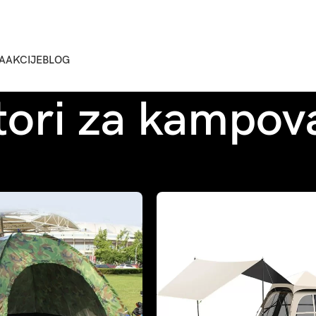
A
AKCIJE
BLOG
tori za kampov
Sho