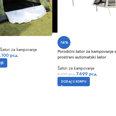
-14%
Šatori za kampovanje
Porodični šator za kampovanje 
.100
рсд
prostrani automatski šator
JE
Šatori za kampovanje
7.699
рсд
8.999
рсд
DODAJ U KORPU