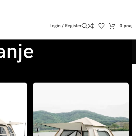
Login / Register
0
рсд
anje
w
9
12
18
24