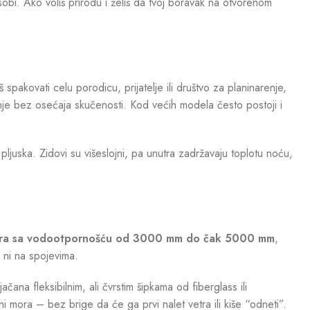
 sobi. Ako voliš prirodu i želiš da tvoj boravak na otvorenom
pakovati celu porodicu, prijatelje ili društvo za planinarenje,
tanje bez osećaja skučenosti. Kod većih modela često postoji i
ljuska. Zidovi su višeslojni, pa unutra zadržavaju toplotu noću,
iestera sa vodootpornošću od 3000 mm do čak 5000 mm
,
u ni na spojevima.
čana fleksibilnim, ali čvrstim šipkama od fiberglass ili
ini mora – bez brige da će ga prvi nalet vetra ili kiše “odneti”.