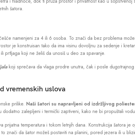
 vetra i hladnoće, dok ti pruža prostor i privatnost kao u sopstvenoj
etnih šatora.
jčešće namenjeni za 4 ili 6 osoba. To znači da bez problema možeš s
 prostor je konstruisan tako da ima visinu dovolјnu za sedenje i kre
li prtljaga koji ne želiš da unosiš u deo za spavanje.
jala
koji sprečava da vlaga prodre unutra, čak i posle dugotrajnog p
od vremenskih uslova
nske prilike.
Naši šatori su napravljeni od izdržljivog pol
u dodatno zalepljeni i termički zaptiveni, kako ne bi propuštali vod
 prijatna temperatura i tokom letnjih dana. Konstrukcija šatora je oja
to znači da šator možeš postaviti na planini, pored jezera ili u bliz