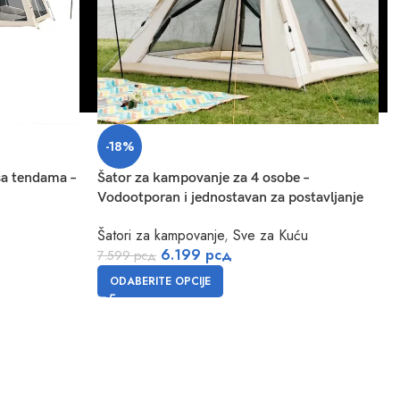
-18%
sa tendama –
Šator za kampovanje za 4 osobe –
Vodootporan i jednostavan za postavljanje
Šatori za kampovanje
,
Sve za Kuću
6.199
рсд
7.599
рсд
ODABERITE OPCIJE