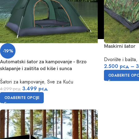
Maskirni šator
-19%
Dvorište i bašta
,
Automatski šator za kampovanje – Brzo
2.500
рсд
–
3
sklapanje i zaštita od kiše i sunca
ODABERITE OPCI
Šatori za kampovanje
,
Sve za Kuću
3.499
рсд
4.299
рсд
ODABERITE OPCIJE