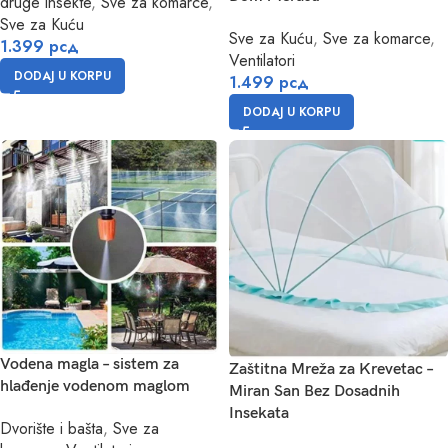
druge insekte
,
Sve za komarce
,
Sve za Kuću
Sve za Kuću
,
Sve za komarce
,
1.399
рсд
Ventilatori
DODAJ U KORPU
1.499
рсд
DODAJ U KORPU
Vodena magla – sistem za
Zaštitna Mreža za Krevetac –
hlađenje vodenom maglom
Miran San Bez Dosadnih
Insekata
Dvorište i bašta
,
Sve za