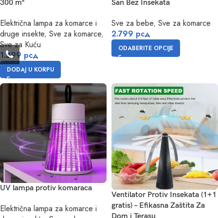
300 m²
San Bez Insekata
Električna lampa za komarce i
Sve za bebe
,
Sve za komarce
druge insekte
,
Sve za komarce
,
2.799
рсд
Sve za Kuću
ODABERITE OPCIJE
1.399
рсд
DODAJ U KORPU
UV lampa protiv komaraca
Ventilator Protiv Insekata (1+1
gratis) – Efikasna Zaštita Za
Električna lampa za komarce i
Dom i Terasu