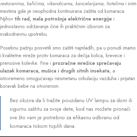
restoranima, kafićima, vikendicama, kancelarijama, hotelima
i svim
mestima gde je neophodna kontinuirana zaštita od komaraca.
Njihov
tih rad, mala potrošnja električne energije
i
jednostavno održavanje čine ih praktičnim izborom za
svakodnevnu upotrebu.
Posebnu pažnju posvetili smo zaštiti najmlađih, pa u ponudi imamo
i kvalitetne mreže protiv komaraca za dečija kolica, krevece i
prenosive kolevke. Fine i
prozračne mrežice sprečavaju
ulazak komaraca, mušica i drugih sitnih insekata
, a
istovremeno omogućavaju nesmetanu cirkulaciju vazduha i prijatan
boravak bebe na otvorenom.
Bez obzira da li tražite pouzdanu UV lampu za dom ili
sigurnu zaštitu za svoje dete, kod nas možete pronaći
sve što vam je potrebno za efikasnu odbranu od
komaraca tokom toplih dana.