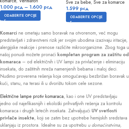
komarce
,
Ventilatori
Sve za bebe
,
Sve za komarce
1.000
рсд
–
1.600
рсд
1.599
рсд
ODABERITE OPCIJE
ODABERITE OPCIJE
Komarci
ne ometaju samo boravak na otvorenom, već mogu
predstavljati i zdravstveni rizik jer svojim ubodima izazivaju iritacije,
alergijske reakcije i prenose različite mikroorganizme. Zbog toga u
našoj ponudi možete pronaći
kompletan program za zaštitu od
komaraca
– od električnih i UV lampi za privlačenje i eliminaciju
insekata, do zaštitnih mreža namenjenih bebama i maloj deci.
Nudimo proverena rešenja koja omogućavaju bezbrižan boravak u
kući, stanu, na terasi ili u dvorištu tokom cele sezone.
Električne lampe protiv komaraca
, kao i one UV predstavljaju
jedno od najefikasnijih i ekološki prihvatljivih rešenja za kontrolu
komaraca i drugih letećih insekata. Zahvaljujući
UV svetlosti
privlače insekte
, koji se zatim bez upotrebe hemijskih sredstava
uklanjaju iz prostora. Idealne su za upotrebu
u domaćinstvima,