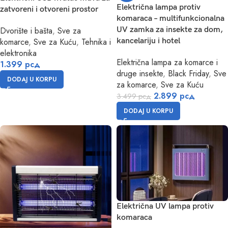
Električna lampa protiv
zatvoreni i otvoreni prostor
komaraca – multifunkcionalna
Dvorište i bašta
,
Sve za
UV zamka za insekte za dom,
komarce
,
Sve za Kuću
,
Tehnika i
kancelariju i hotel
elektronika
Električna lampa za komarce i
1.399
рсд
druge insekte
,
Black Friday
,
Sve
DODAJ U KORPU
za komarce
,
Sve za Kuću
2.899
рсд
3.499
рсд
DODAJ U KORPU
Električna UV lampa protiv
komaraca