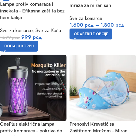
Lampa protiv komaraca i
mreža za miran san
insekata – Efikasna zaštita bez
hemikalija
Sve za komarce
1.600
рсд
–
1.800
рсд
Sve za komarce
,
Sve za Kuću
ODABERITE OPCIJE
999
рсд
1.599
рсд
DODAJ U KORPU
OnePlus električna lampa
Prenosivi Krevetić sa
protiv komaraca – pokriva do
Zaštitnom Mrežom – Miran