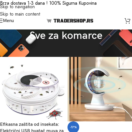
Brza dostava 1-3 dana ! 100% Sigurna Kupovina
Skip to navigation
Skip to main content
Menu
Sve za komarce
Početna
/
Sve za komarce
Efikasna zaštita od insekata:
-17%
Električni USB hvatač muva za