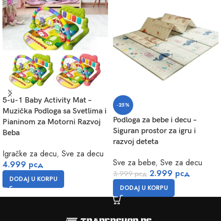
5-u-1 Baby Activity Mat –
-25%
Muzička Podloga sa Svetlima i
Podloga za bebe i decu –
Pianinom za Motorni Razvoj
Siguran prostor za igru i
Beba
razvoj deteta
Igračke za decu
,
Sve za decu
Sve za bebe
,
Sve za decu
4.999
рсд
2.999
рсд
3.999
рсд
DODAJ U KORPU
DODAJ U KORPU