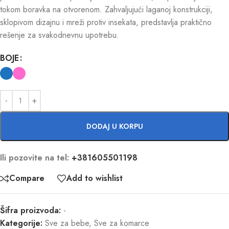
tokom boravka na otvorenom. Zahvaljujući laganoj konstrukciji,
sklopivom dizajnu i mreži protiv insekata, predstavlja praktično
rešenje za svakodnevnu upotrebu.
BOJE
DODAJ U KORPU
Ili pozovite na tel:
+381605501198
Compare
Add to wishlist
Šifra proizvoda:
-
Kategorije:
Sve za bebe
,
Sve za komarce