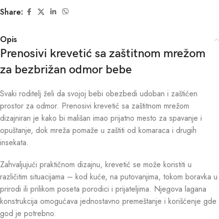
Share:
Opis
Prenosivi krevetić sa zaštitnom mrežom
za bezbrižan odmor bebe
Svaki roditelj želi da svojoj bebi obezbedi udoban i zaštićen
prostor za odmor. Prenosivi krevetić sa zaštitnom mrežom
dizajniran je kako bi mališan imao prijatno mesto za spavanje i
opuštanje, dok mreža pomaže u zaštiti od komaraca i drugih
insekata.
Zahvaljujući praktičnom dizajnu, krevetić se može koristiti u
različitim situacijama – kod kuće, na putovanjima, tokom boravka u
prirodi ili prilikom poseta porodici i prijateljima. Njegova lagana
konstrukcija omogućava jednostavno premeštanje i korišćenje gde
god je potrebno.