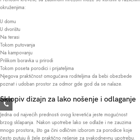
okruženjima:
U domu
U dvorištu
Na terasi
Tokom putovanja
Na kampovanju
Prilikom boravka u prirodi
Tokom poseta porodici i prijateljima
Njegova praktičnost omogućava roditeljima da bebi obezbede
poznat i udoban prostor za odmor gde god da se nalaze.
Sklopiv dizajn za lako nošenje i odlaganje
Jedna od najvećih prednosti ovog krevetića jeste mogućnost
brzog sklapanja. Nakon upotrebe lako se odlaže i ne zauzima
mnogo prostora, što ga čini odličnim izborom za porodice koje
često putuju ili žele praktično rešenje za svakodnevnu upotrebu.