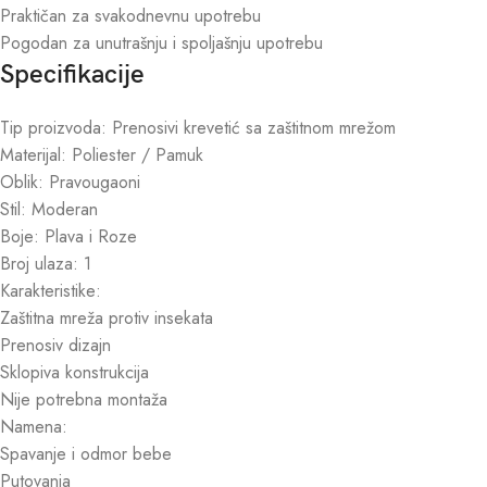
Praktičan za svakodnevnu upotrebu
Pogodan za unutrašnju i spoljašnju upotrebu
Specifikacije
Tip proizvoda: Prenosivi krevetić sa zaštitnom mrežom
Materijal: Poliester / Pamuk
Oblik: Pravougaoni
Stil: Moderan
Boje: Plava i Roze
Broj ulaza: 1
Karakteristike:
Zaštitna mreža protiv insekata
Prenosiv dizajn
Sklopiva konstrukcija
Nije potrebna montaža
Namena:
Spavanje i odmor bebe
Putovanja