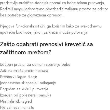
predstavlja praktičan dodatak opremi za bebe tokom putovanja.
Roditelji mogu jednostavno obezbediti mališanu prostor za odmor
bez potrebe za glomaznom opremom.
Njegova funkcionalnost čini ga korisnim kako za svakodnevnu
upotrebu kod kuće, tako i za kraća ili duža putovanja.
Zašto odabrati prenosivi krevetić sa
zaštitnom mrežom?
Udoban prostor za odmor i spavanje bebe
Zaštitna mreža protiv insekata
Prenosiv i lagan dizajn
Jednostavno sklapanje i odlaganje
Pogodan za kuću i putovanja
Izrađen od poliestera i pamuka
Minimalistički izgled
Ne zahteva montažu