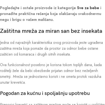
Pogledajte i ostale proizvode iz kategorije
Sve za bebe
i
pronađite praktična rešenja koja olakšavaju svakodnevnu
negu i brigu o vašem mališanu.
Zaštitna mreža za miran san bez insekata
Jedna od najvažnijih karakteristika ovog proizvoda jeste ugrađena
zaštitna mreža koja pomaže da prostor za odmor bebe ostane
zaštićen od komaraca i drugih sitnih insekata.
Ova funkcionalnost posebno je korisna tokom toplijih dana, kada
roditelji žele da bebi obezbede prijatan odmor bez neželjenih
smetnji. Mreža se jednostavno koristi i ne ometa protok vazduha
unutar krevetića.
Pogodan za kućnu i spoljašnju upotrebu
Prenosivi krevetić sa zaštitnom mrežom može se koristiti u različitim