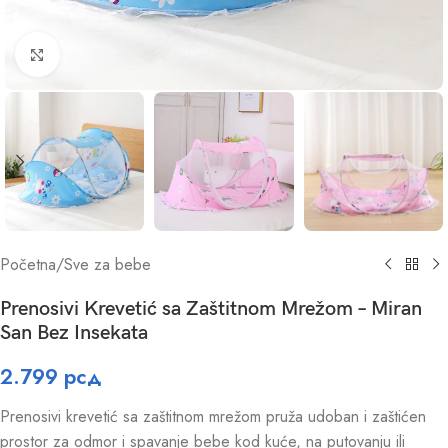
Click to enlarge
Početna
/
Sve za bebe
Prenosivi Krevetić sa Zaštitnom Mrežom – Miran
San Bez Insekata
2.799
рсд
Prenosivi krevetić sa zaštitnom mrežom pruža udoban i zaštićen
prostor za odmor i spavanje bebe kod kuće, na putovanju ili