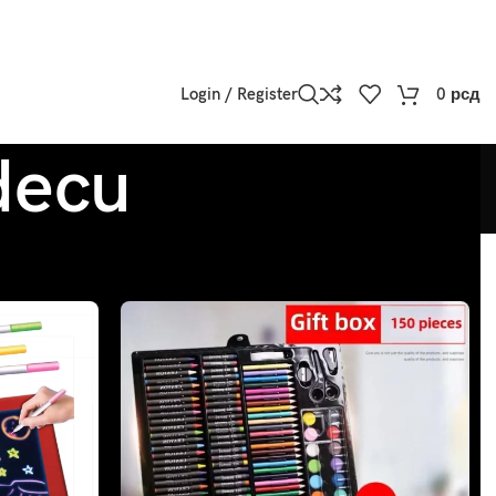
Login / Register
0
рсд
decu
w
9
12
18
24