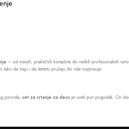
jenje
nje
– od manjih, praktičnih kompleta do velikih profesionalnih setov
i tako da traju i da detetu pružaju što više inspiracije.
nog povoda,
set za crtanje za decu
je uvek pun pogodak. On deci 