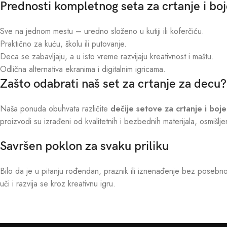
Prednosti kompletnog seta za crtanje i bo
Sve na jednom mestu – uredno složeno u kutiji ili koferčiću.
Praktično za kuću, školu ili putovanje.
Deca se zabavljaju, a u isto vreme razvijaju kreativnost i maštu.
Odlična alternativa ekranima i digitalnim igricama.
Zašto odabrati naš set za crtanje za decu?
Naša ponuda obuhvata različite
dečije setove za crtanje i boje
proizvodi su izrađeni od kvalitetnih i bezbednih materijala, osmišljen
Savršen poklon za svaku priliku
Bilo da je u pitanju rođendan, praznik ili iznenađenje bez poseb
uči i razvija se kroz kreativnu igru.