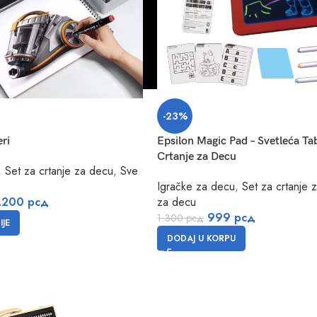
-23%
ri
Epsilon Magic Pad – Svetleća Ta
Crtanje za Decu
,
Set za crtanje za decu
,
Sve
Igračke za decu
,
Set za crtanje 
.200
рсд
za decu
999
рсд
1.300
рсд
JE
DODAJ U KORPU