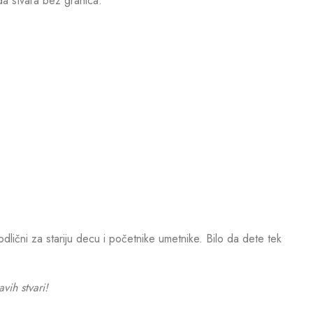
 da stvara bez granica.
odlični za stariju decu i početnike umetnike. Bilo da dete tek
ih stvari!