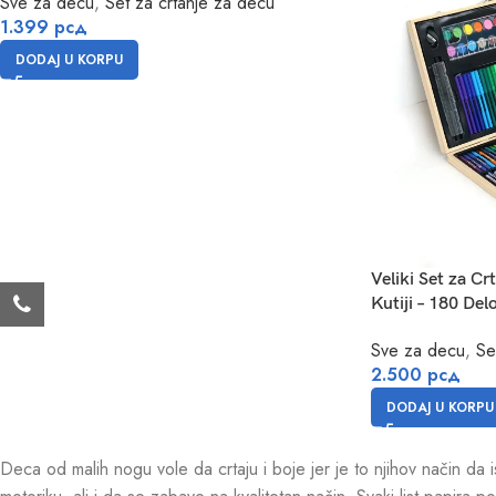
Sve za decu
,
Set za crtanje za decu
1.399
рсд
DODAJ U KORPU
Veliki Set za Cr
Kutiji – 180 Del
Sve za decu
,
Se
2.500
рсд
DODAJ U KORPU
Deca od malih nogu vole da crtaju i boje jer je to njihov način da is