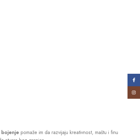
Face
Insta
i bojenje
pomaže im da razvijaju kreativnost, maštu i finu