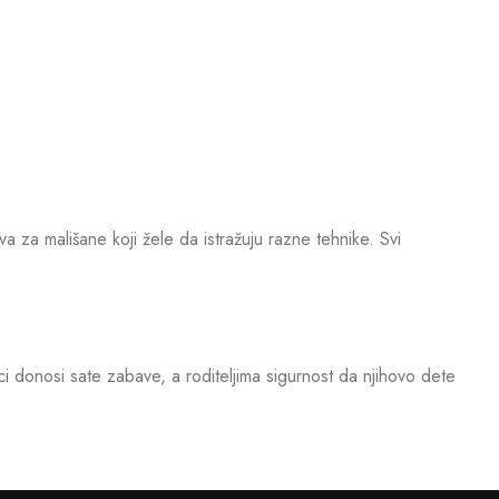
a za mališane koji žele da istražuju razne tehnike. Svi
donosi sate zabave, a roditeljima sigurnost da njihovo dete