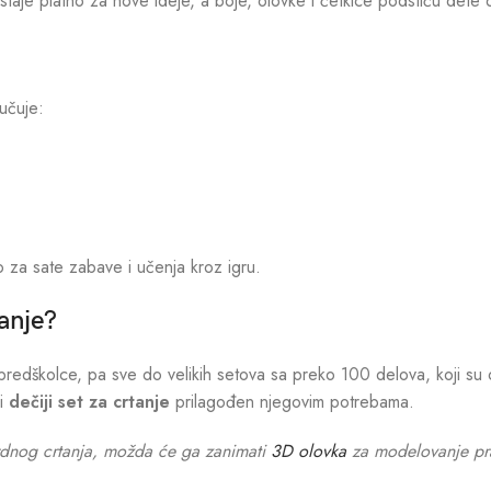
postaje platno za nove ideje, a boje, olovke i četkice podstiču dete
učuje:
 za sate zabave i učenja kroz igru.
tanje?
za predškolce, pa sve do velikih setova sa preko 100 delova, koji su 
ji
dečiji set za crtanje
prilagođen njegovim potrebama.
dardnog crtanja, možda će ga zanimati
3D olovka
za modelovanje prav