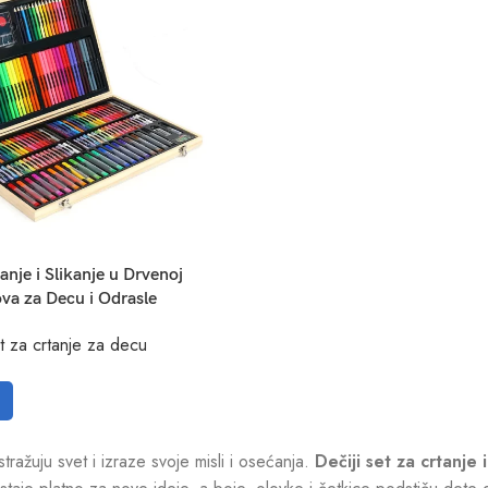
tanje i Slikanje u Drvenoj
ova za Decu i Odrasle
t za crtanje za decu
tražuju svet i izraze svoje misli i osećanja.
Dečiji set za crtanje 