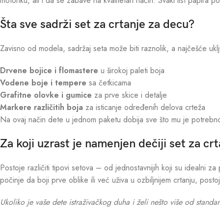
motoriku, ali i da se zabave na kvalitetan način. Svaki list papira 
Šta sve sadrži set za crtanje za decu?
Zavisno od modela, sadržaj seta može biti raznolik, a najčešće uklj
Drvene bojice i flomastere
u širokoj paleti boja
Vodene boje i tempere
sa četkicama
Grafitne olovke i gumice
za prve skice i detalje
Markere različitih boja
za isticanje određenih delova crteža
Na ovaj način dete u jednom paketu dobija sve što mu je potrebno
Za koji uzrast je namenjen dečiji set za cr
Postoje različiti tipovi setova – od jednostavnijih koji su idealni 
počinje da boji prve oblike ili već uživa u ozbiljnijem crtanju, posto
Ukoliko je vaše dete istraživačkog duha i želi nešto više od stan