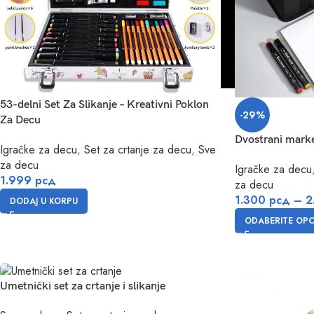
53-delni Set Za Slikanje – Kreativni Poklon
-29%
Za Decu
Dvostrani marke
Igračke za decu
,
Set za crtanje za decu
,
Sve
za decu
Igračke za decu
1.999
рсд
za decu
1.300
рсд
–
2
DODAJ U KORPU
ODABERITE OPCI
Umetnički set za crtanje i slikanje