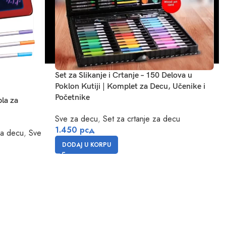
Set za Slikanje i Crtanje – 150 Delova u
Poklon Kutiji | Komplet za Decu, Učenike i
Početnike
bla za
Sve za decu
,
Set za crtanje za decu
1.450
рсд
za decu
,
Sve
DODAJ U KORPU