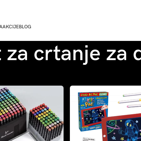
A
AKCIJE
BLOG
 za crtanje za 
Sho