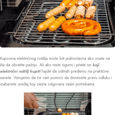
Kupovina električnog roštilja može biti jednostavna ako znate na
šta da obratite pažnju. Ali ako niste sigurni i pitate se
koji
električni roštilj kupiti
hajde da odmah pređemo na praktične
savete. Verujemo da će vam pomoći da donesete pravu odluku i
izaberete uređaj koji zaista odgovara vašim potrebama.