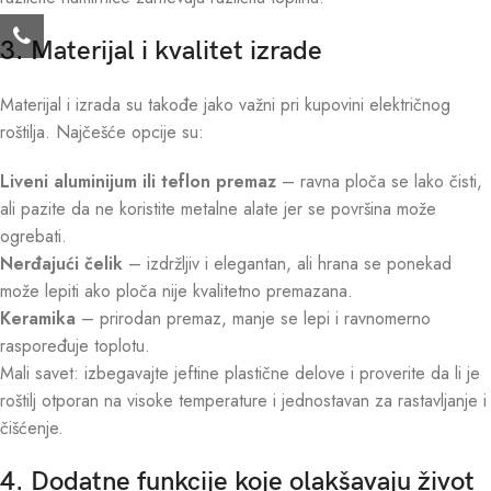
3. Materijal i kvalitet izrade
Materijal i izrada su takođe jako važni pri kupovini električnog
roštilja. Najčešće opcije su:
Liveni aluminijum ili teflon premaz
– ravna ploča se lako čisti,
ali pazite da ne koristite metalne alate jer se površina može
ogrebati.
Nerđajući čelik
– izdržljiv i elegantan, ali hrana se ponekad
može lepiti ako ploča nije kvalitetno premazana.
Keramika
– prirodan premaz, manje se lepi i ravnomerno
raspoređuje toplotu.
Mali savet: izbegavajte jeftine plastične delove i proverite da li je
roštilj otporan na visoke temperature i jednostavan za rastavljanje i
čišćenje.
4. Dodatne funkcije koje olakšavaju život