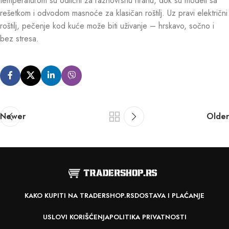
temperaturom su odlični za raznovrsnu hranu, dok su modeli sa
rešetkom i odvodom masnoće za klasičan roštilj. Uz pravi električni
roštilj, pečenje kod kuće može biti uživanje – hrskavo, sočno i
bez stresa.
Newer
Older
KAKO KUPITI NA TRADERSHOP.RS
DOSTAVA I PLAĆANJE
USLOVI KORIŠĆENJA
POLITIKA PRIVATNOSTI