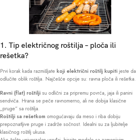
1. Tip električnog roštilja – ploča ili
rešetka?
Prvi korak kada razmišljate
koji električni roštilj kupiti
jeste da
odlučite oblik roštilja. Najčešće opcije su: ravna ploča ili rešetka.
Ravni (flat) roštilji
su odlični za pripremu povrća, jaja ili panini
sendviča. Hrana se peče ravnomerno, ali ne dobija klasične
„pruge“ sa roštilja.
Roštilji sa rešetkom
omogućavaju da meso i riba dobiju
prepoznatljive pruge i zadrže sočnost. Idealni su za ljubitelje
klasičnog roštilj ukusa.
Ako želite univerzalan uređaj, birajte modele sa zamenjivim