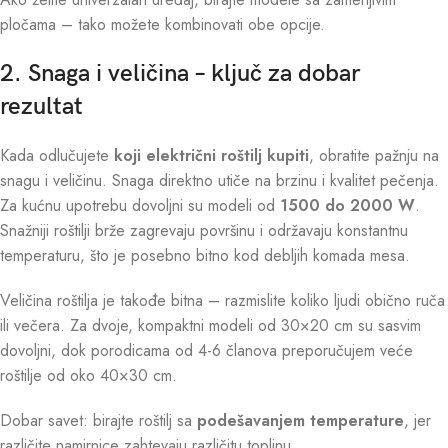
pločama – tako možete kombinovati obe opcije.
2. Snaga i veličina – ključ za dobar
rezultat
Kada odlučujete
koji električni roštilj kupiti
, obratite pažnju na
snagu i veličinu. Snaga direktno utiče na brzinu i kvalitet pečenja.
Za kućnu upotrebu dovoljni su modeli od
1500 do 2000 W
.
Snažniji roštilji brže zagrevaju površinu i održavaju konstantnu
temperaturu, što je posebno bitno kod debljih komada mesa.
Veličina roštilja je takođe bitna – razmislite koliko ljudi obično ruča
ili večera. Za dvoje, kompaktni modeli od 30×20 cm su sasvim
dovoljni, dok porodicama od 4-6 članova preporučujem veće
roštilje od oko 40×30 cm.
Dobar savet: birajte roštilj sa
podešavanjem temperature
, jer
različite namirnice zahtevaju različitu toplinu.