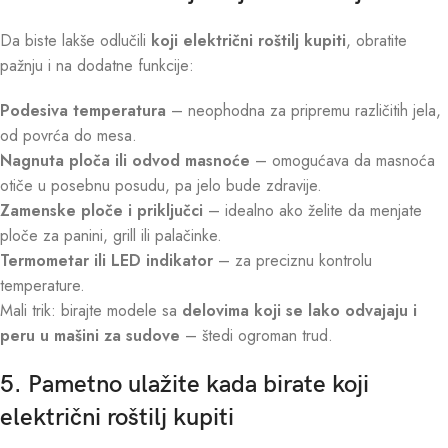
Da biste lakše odlučili
koji električni roštilj kupiti
, obratite
pažnju i na dodatne funkcije:
Podesiva temperatura
– neophodna za pripremu različitih jela,
od povrća do mesa.
Nagnuta ploča ili odvod masnoće
– omogućava da masnoća
otiče u posebnu posudu, pa jelo bude zdravije.
Zamenske ploče i priključci
– idealno ako želite da menjate
ploče za panini, grill ili palačinke.
Termometar ili LED indikator
– za preciznu kontrolu
temperature.
Mali trik: birajte modele sa
delovima koji se lako odvajaju i
peru u mašini za sudove
– štedi ogroman trud.
5. Pametno ulažite kada birate koji
električni roštilj kupiti