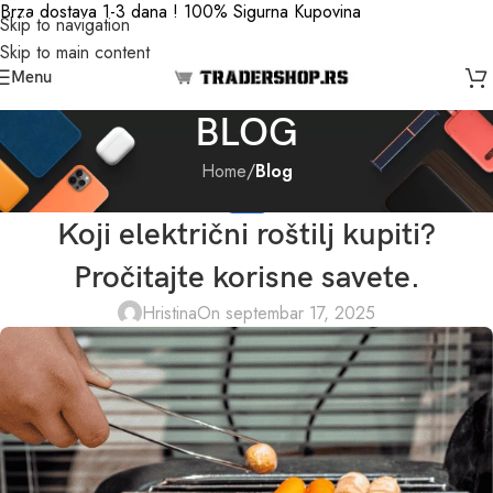
Brza dostava 1-3 dana ! 100% Sigurna Kupovina
Skip to navigation
Skip to main content
Menu
BLOG
Home
/
Blog
BLOG
Koji električni roštilj kupiti?
Pročitajte korisne savete.
Hristina
On septembar 17, 2025