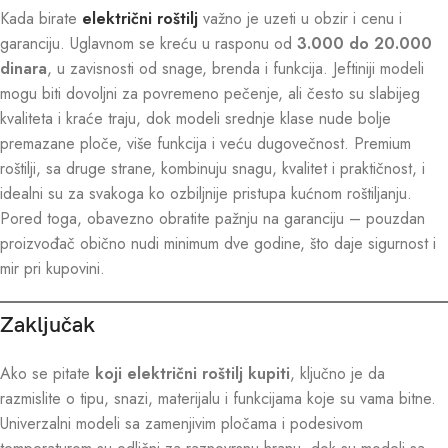
Kada birate
električni roštilj
važno je uzeti u obzir i cenu i
garanciju. Uglavnom se kreću u rasponu od
3.000 do 20.000
dinara
, u zavisnosti od snage, brenda i funkcija. Jeftiniji modeli
mogu biti dovoljni za povremeno pečenje, ali često su slabijeg
kvaliteta i kraće traju, dok modeli srednje klase nude bolje
premazane ploče, više funkcija i veću dugovečnost. Premium
roštilji, sa druge strane, kombinuju snagu, kvalitet i praktičnost, i
idealni su za svakoga ko ozbiljnije pristupa kućnom roštiljanju.
Pored toga, obavezno obratite pažnju na garanciju – pouzdan
proizvođač obično nudi minimum dve godine, što daje sigurnost i
mir pri kupovini.
Zaključak
Ako se pitate
koji električni roštilj kupiti
, ključno je da
razmislite o tipu, snazi, materijalu i funkcijama koje su vama bitne.
Univerzalni modeli sa zamenjivim pločama i podesivom