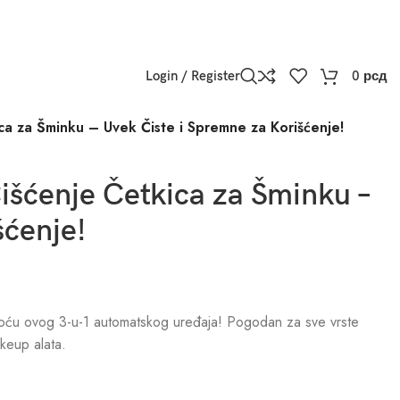
Login / Register
0
рсд
ca za Šminku – Uvek Čiste i Spremne za Korišćenje!
išćenje Četkica za Šminku –
šćenje!
omoću ovog 3-u-1 automatskog uređaja! Pogodan za sve vrste
keup alata.