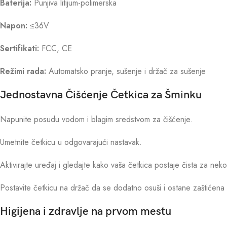
Baterija:
Punjiva litijum-polimerska
Napon:
≤36V
Sertifikati:
FCC, CE
Režimi rada:
Automatsko pranje, sušenje i držač za sušenje
Jednostavna Čišćenje Četkica za Šminku
Napunite posudu vodom i blagim sredstvom za čišćenje.
Umetnite četkicu u odgovarajući nastavak.
Aktivirajte uređaj i gledajte kako vaša četkica postaje čista za neko
Postavite četkicu na držač da se dodatno osuši i ostane zaštićena
Higijena i zdravlje na prvom mestu