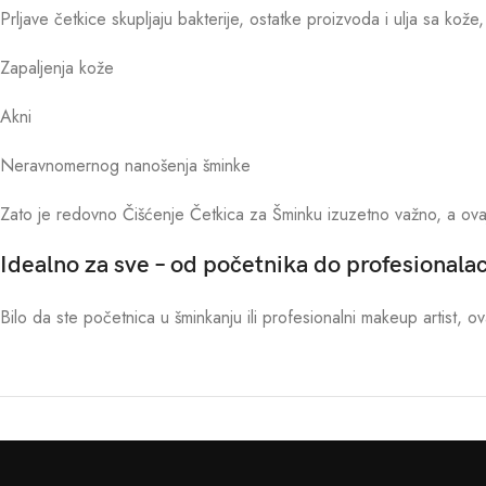
Prljave četkice skupljaju bakterije, ostatke proizvoda i ulja sa ko
Zapaljenja kože
Akni
Neravnomernog nanošenja šminke
Zato je redovno Čišćenje Četkica za Šminku izuzetno važno, a ovaj 
Idealno za sve – od početnika do profesionala
Bilo da ste početnica u šminkanju ili profesionalni makeup artist, ov