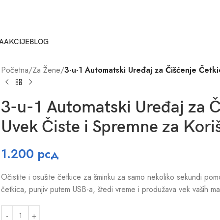
A
AKCIJE
BLOG
Početna
/
Za Žene
/
3-u-1 Automatski Uređaj za Čišćenje Četki
3-u-1 Automatski Uređaj za Č
Uvek Čiste i Spremne za Kori
1.200
рсд
Očistite i osušite četkice za šminku za samo nekoliko sekundi p
četkica, punjiv putem USB-a, štedi vreme i produžava vek vaših ma