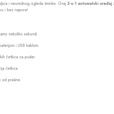
buljica i neurednog izgleda šminke. Ovaj
3-u-1 automatski uređaj 
ako i bez napora!
samo nekoliko sekundi.
baterijom i USB kablom.
kih četkica za puder.
ja četkica.
e od prašine.