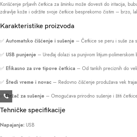
Korišćenje prljavih četkica za šminku može dovesti do iritacija, bu
zdravlje kože i održite svoje četkice besprekorno čistim – brzo, l
Karakteristike proizvoda
✅
Automatsko čišćenje i sušenje
– Četkice se peru i suše za 
✅
USB punjenje
– Uređaj dolazi sa punjivom litijum-polimerskom 
✅
Efikasno za sve tipove četkica
– Od tankih preciznih do veli
✅
Štedi vreme i novac
– Redovno čišćenje produžava vek trajan
✅
Držač za sušenje
– Omogućava prirodno sušenje i štiti četkic
Tehničke specifikacije
Napajanje:
USB