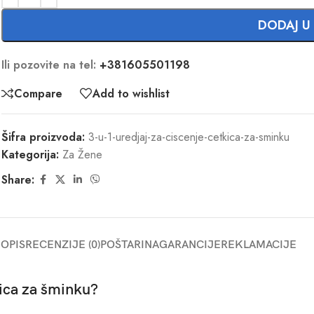
DODAJ U
Ili pozovite na tel:
+381605501198
Compare
Add to wishlist
Šifra proizvoda:
3-u-1-uredjaj-za-ciscenje-cetkica-za-sminku
Kategorija:
Za Žene
Share:
OPIS
RECENZIJE (0)
POŠTARINA
GARANCIJE
REKLAMACIJE
kica za šminku?