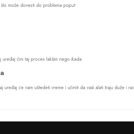
že, što može dovesti do problema poput:
uređaj čini taj proces lakšim nego ikada.
ca
aj uređaj će vam uštedeti vreme i učiniti da vaši alati traju duže i 