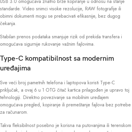
USB 3.0 omogućava znatno brže kopiranje u odnosu na starije
standarde. Video snimci visoke rezolucije, RAW fotografije ili
obimni dokumenti mogu se prebacivati efikasnije, bez dugog
čekanja.
Stabilan prenos podataka smanjuje rizik od prekida transfera i
omogućava sigurnije rukovanje važnim fajlovima.
Type-C kompatibilnost sa modernim
uređajima
Sve veći broj pametnih telefona i laptopova koristi Type-C
priključak, a ovaj 6 u 1 OTG čitač kartica prilagođen je upravo toj
tehnologiji. Direktno povezivanje sa mobilnim uređajem
omogućava pregled, kopiranje ili premeštanje fajlova bez potrebe
za računarom.
Takva fleksibilnost posebno je korisna na putovanjima ili terenskom