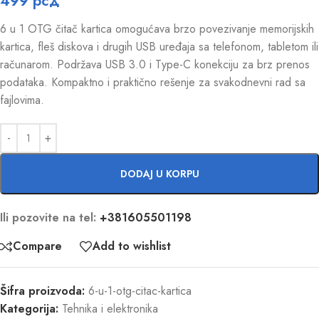
499
рсд
6 u 1 OTG čitač kartica omogućava brzo povezivanje memorijskih
kartica, fleš diskova i drugih USB uređaja sa telefonom, tabletom ili
računarom. Podržava USB 3.0 i Type-C konekciju za brz prenos
podataka. Kompaktno i praktično rešenje za svakodnevni rad sa
fajlovima.
DODAJ U KORPU
Ili pozovite na tel:
+381605501198
Compare
Add to wishlist
Šifra proizvoda:
6-u-1-otg-citac-kartica
Kategorija:
Tehnika i elektronika