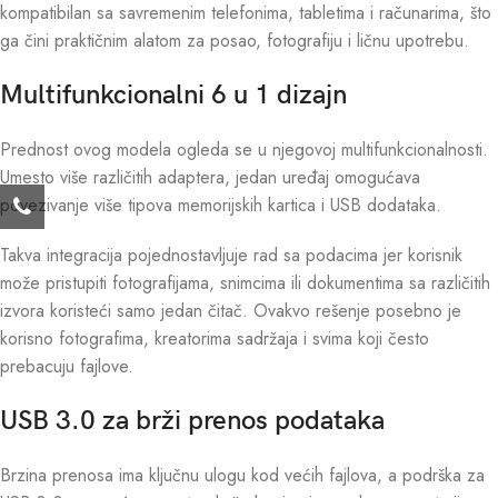
kompatibilan sa savremenim telefonima, tabletima i računarima, što
ga čini praktičnim alatom za posao, fotografiju i ličnu upotrebu.
Multifunkcionalni 6 u 1 dizajn
Prednost ovog modela ogleda se u njegovoj multifunkcionalnosti.
Umesto više različitih adaptera, jedan uređaj omogućava
povezivanje više tipova memorijskih kartica i USB dodataka.
Takva integracija pojednostavljuje rad sa podacima jer korisnik
može pristupiti fotografijama, snimcima ili dokumentima sa različitih
izvora koristeći samo jedan čitač. Ovakvo rešenje posebno je
korisno fotografima, kreatorima sadržaja i svima koji često
prebacuju fajlove.
USB 3.0 za brži prenos podataka
Brzina prenosa ima ključnu ulogu kod većih fajlova, a podrška za