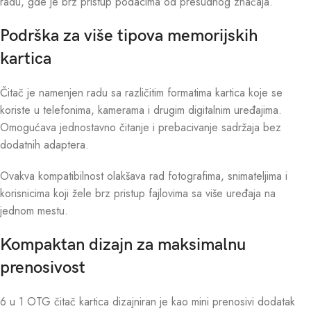
radu, gde je brz pristup podacima od presudnog značaja.
Podrška za više tipova memorijskih
kartica
Čitač je namenjen radu sa različitim formatima kartica koje se
koriste u telefonima, kamerama i drugim digitalnim uređajima.
Omogućava jednostavno čitanje i prebacivanje sadržaja bez
dodatnih adaptera.
Ovakva kompatibilnost olakšava rad fotografima, snimateljima i
korisnicima koji žele brz pristup fajlovima sa više uređaja na
jednom mestu.
Kompaktan dizajn za maksimalnu
prenosivost
6 u 1 OTG čitač kartica dizajniran je kao mini prenosivi dodatak