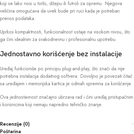
koji se lako nosi u torbi, džepu ili futroli za opremu. Njegova
veličina omogućava da uvek bude pri ruci kada je potreban
prenos podataka.
Uprkos kompaktnosti, funkcionalnost ostaje na visokom nivou, što
ga čini idealnim za svakodnevnu i profesionalnu upotrebu.
Jednostavno korišćenje bez instalacije
Uređaj funkcioniše po principu plug-and-play, što znači da nije
potrebna instalacija dodatnog softvera. Dovoljno je povezati čitač
sa uređajem i memorijska kartica je odmah spremna za korišćenje.
Ova jednostavnost značajno ubrzava rad i čini uređaj pristupačnim
i korisnicima koji nemaju napredno tehničko znanje.
Recenzije (0)
Poštarina