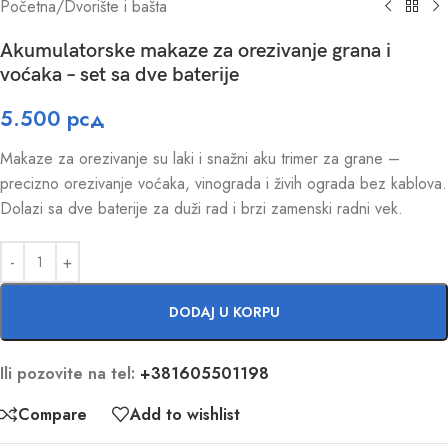
Početna
/
Dvorište i bašta
Akumulatorske makaze za orezivanje grana i
voćaka – set sa dve baterije
5.500
рсд
Makaze za orezivanje su laki i snažni aku trimer za grane –
precizno orezivanje voćaka, vinograda i živih ograda bez kablova.
Dolazi sa dve baterije za duži rad i brzi zamenski radni vek.
DODAJ U KORPU
Ili pozovite na tel:
+381605501198
Compare
Add to wishlist