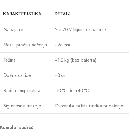
KARAKTERISTIKA
DETALJ
Napajanje
2 x 20 V litijumske baterije
Maks. prečnik sečenja
~25 mm
Težina
~1,2 kg (bez baterija)
Dužina oštrice
~8 cm
Radna temperatura
-10 °C do +40 °C
Sigurnosne funkcije
Dvostruka zaštita i indikator baterije
Komplet sadrži: