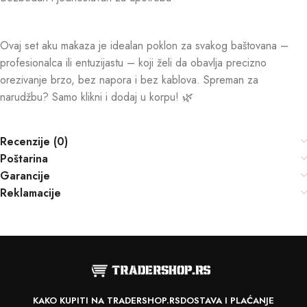
Ovaj set aku makaza je idealan poklon za svakog baštovana –
profesionalca ili entuzijastu – koji želi da obavlja precizno
orezivanje brzo, bez napora i bez kablova. Spreman za
narudžbu? Samo klikni i dodaj u korpu! 🌿
Recenzije (0)
Poštarina
Garancije
Reklamacije
KAKO KUPITI NA TRADERSHOP.RS
DOSTAVA I PLAĆANJE