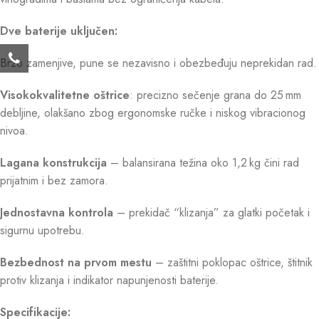
Dve baterije uključen:
Brzo zamenjive, pune se nezavisno i obezbeđuju neprekidan rad.
Visokokvalitetne oštrice
: precizno sečenje grana do 25 mm
debljine, olakšano zbog ergonomske ručke i niskog vibracionog
nivoa.
Lagana konstrukcija
– balansirana težina oko 1,2 kg čini rad
prijatnim i bez zamora.
Jednostavna kontrola
– prekidač “klizanja” za glatki početak i
sigurnu upotrebu.
Bezbednost na prvom mestu
– zaštitni poklopac oštrice, štitnik
protiv klizanja i indikator napunjenosti baterije.
Specifikacije: