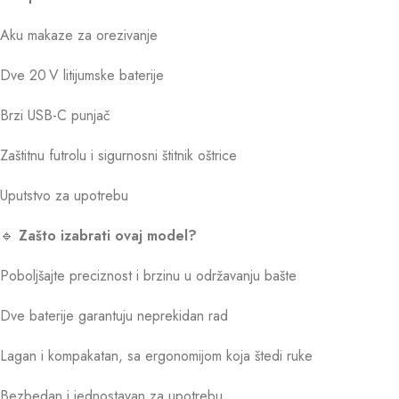
Aku makaze za orezivanje
Dve 20 V litijumske baterije
Brzi USB-C punjač
Zaštitnu futrolu i sigurnosni štitnik oštrice
Uputstvo za upotrebu
🔹
Zašto izabrati ovaj model?
Poboljšajte preciznost i brzinu u održavanju bašte
Dve baterije garantuju neprekidan rad
Lagan i kompakatan, sa ergonomijom koja štedi ruke
Bezbedan i jednostavan za upotrebu