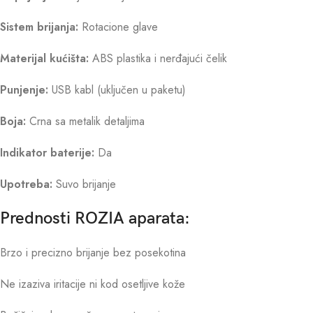
Sistem brijanja:
Rotacione glave
Materijal kućišta:
ABS plastika i nerđajući čelik
Punjenje:
USB kabl (uključen u paketu)
Boja:
Crna sa metalik detaljima
Indikator baterije:
Da
Upotreba:
Suvo brijanje
Prednosti ROZIA aparata:
Brzo i precizno brijanje bez posekotina
Ne izaziva iritacije ni kod osetljive kože