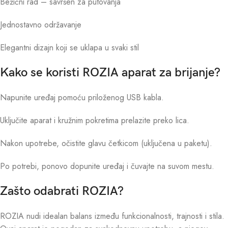
Bežični rad – savršen za putovanja
Jednostavno održavanje
Elegantni dizajn koji se uklapa u svaki stil
Kako se koristi ROZIA aparat za brijanje?
Napunite uređaj pomoću priloženog USB kabla.
Uključite aparat i kružnim pokretima prelazite preko lica.
Nakon upotrebe, očistite glavu četkicom (uključena u paketu).
Po potrebi, ponovo dopunite uređaj i čuvajte na suvom mestu.
Zašto odabrati ROZIA?
ROZIA nudi idealan balans između funkcionalnosti, trajnosti i stila.