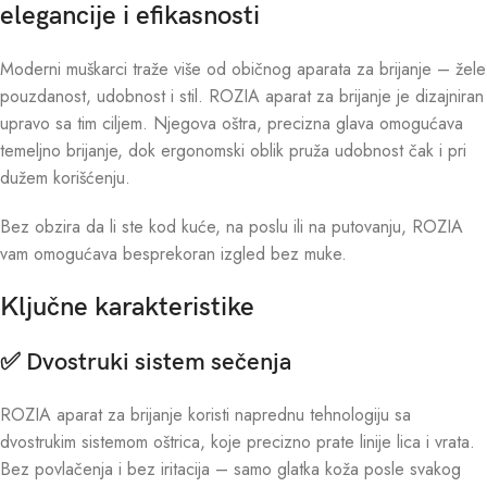
elegancije i efikasnosti
Moderni muškarci traže više od običnog aparata za brijanje – žele
pouzdanost, udobnost i stil. ROZIA aparat za brijanje je dizajniran
upravo sa tim ciljem. Njegova oštra, precizna glava omogućava
temeljno brijanje, dok ergonomski oblik pruža udobnost čak i pri
dužem korišćenju.
Bez obzira da li ste kod kuće, na poslu ili na putovanju, ROZIA
vam omogućava besprekoran izgled bez muke.
Ključne karakteristike
✅ Dvostruki sistem sečenja
ROZIA aparat za brijanje koristi naprednu tehnologiju sa
dvostrukim sistemom oštrica, koje precizno prate linije lica i vrata.
Bez povlačenja i bez iritacija – samo glatka koža posle svakog