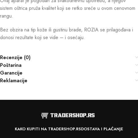
Ovaj aparat je pogodan za svakodnevnu upotrebu, a njegov
sistem oštrica pruža kvalitet koji se retko sreće u ovom cenovnom
rangu.
Bez obzira na tip kože ili gustinu brade, ROZIA se prilagođava i
donosi rezultate koji se vide – i osećaju.
Recenzije (0)
Poštarina
Garancije
Reklamacije
KAKO KUPITI NA TRADERSHOP.RS
DOSTAVA I PLAĆANJE