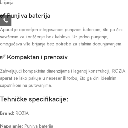
brijanja.
✅ Punjiva baterija
Aparat je opremljen integrisanom punjivom baterijom, što ga čini
savršenim za korišćenje bez kablova. Uz jedno punjenje,
omogućava više brijanja bez potrebe za stalnim dopunjavanjem.
✅ Kompaktan i prenosiv
Zahvaljujući kompaktnim dimenzijama i laganoj konstrukciji, ROZIA
aparat se lako pakuje u neseser ili torbu, što ga čini idealnim
saputnikom na putovanjima.
Tehničke specifikacije:
Brend:
ROZIA
Napajanje:
Punjiva baterija