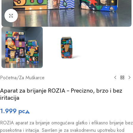
Click to enlarge
Početna
/
Za Muškarce
Aparat za brijanje ROZIA – Precizno, brzo i bez
iritacija
1.999
рсд
ROZIA aparat za brijanje omogućava glatko i efikasno brijanje bez
posekotina i iritacija. Savršen je za svakodnevnu upotrebu kod