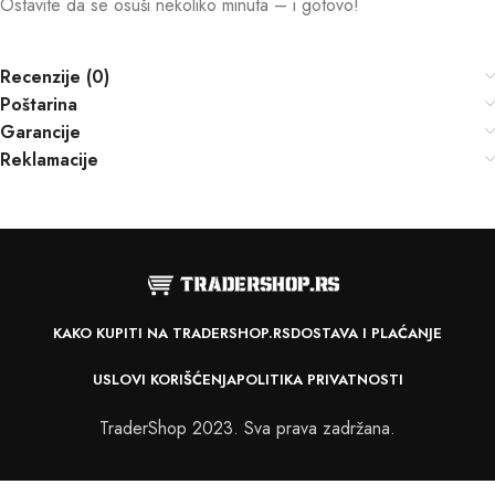
Ostavite da se osuši nekoliko minuta – i gotovo!
Recenzije (0)
Poštarina
Garancije
Reklamacije
KAKO KUPITI NA TRADERSHOP.RS
DOSTAVA I PLAĆANJE
USLOVI KORIŠĆENJA
POLITIKA PRIVATNOSTI
TraderShop 2023. Sva prava zadržana.
Bela farba
sa valjkom