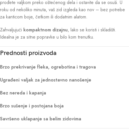
prođete valjkom preko oštećenog dela i ostavite da se osuši. U
roku od nekoliko minuta, vaš zid izgleda kao nov – bez potrebe
za kanticom boje, četkom ili dodatnim alatom.
Zahvaljujući
kompaktnom dizajnu
, lako se koristi i skladišti.
Idealna je za sitne popravke u bilo kom trenutku.
Prednosti proizvoda
Brzo prekrivanje fleka, ogrebotina i tragova
Ugrađeni valjak za jednostavno nanošenje
Bez nereda i kapanja
Brzo sušenje i postojana boja
Savršeno uklapanje sa belim zidovima