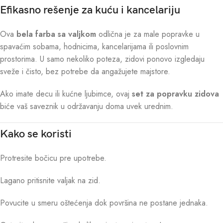
Efikasno rešenje za kuću i kancelariju
Ova
bela farba sa valjkom
odlična je za male popravke u
spavaćim sobama, hodnicima, kancelarijama ili poslovnim
prostorima. U samo nekoliko poteza, zidovi ponovo izgledaju
sveže i čisto, bez potrebe da angažujete majstore.
Ako imate decu ili kućne ljubimce, ovaj
set za popravku zidova
biće vaš saveznik u održavanju doma uvek urednim.
Kako se koristi
Protresite bočicu pre upotrebe.
Lagano pritisnite valjak na zid.
Povucite u smeru oštećenja dok površina ne postane jednaka.