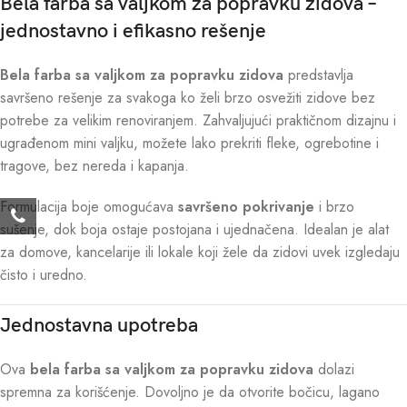
Bela farba sa valjkom za popravku zidova –
jednostavno i efikasno rešenje
Bela farba sa valjkom za popravku zidova
predstavlja
savršeno rešenje za svakoga ko želi brzo osvežiti zidove bez
potrebe za velikim renoviranjem. Zahvaljujući praktičnom dizajnu i
ugrađenom mini valjku, možete lako prekriti fleke, ogrebotine i
tragove, bez nereda i kapanja.
Formulacija boje omogućava
savršeno pokrivanje
i brzo
sušenje, dok boja ostaje postojana i ujednačena. Idealan je alat
za domove, kancelarije ili lokale koji žele da zidovi uvek izgledaju
čisto i uredno.
Jednostavna upotreba
Ova
bela farba sa valjkom za popravku zidova
dolazi
spremna za korišćenje. Dovoljno je da otvorite bočicu, lagano