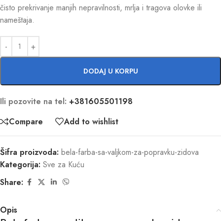
čisto prekrivanje manjih nepravilnosti, mrlja i tragova olovke ili
nameštaja.
DODAJ U KORPU
Ili pozovite na tel:
+381605501198
Compare
Add to wishlist
Šifra proizvoda:
bela-farba-sa-valjkom-za-popravku-zidova
Kategorija:
Sve za Kuću
Share:
Opis