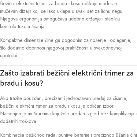
Bežični električni trimer za bradu i kosu odlikuje moderan i
muževan dizajn koji se lako uklapa u svaki set za ličnu negu.
Njegova ergonomija omogućava udobno držanje i stabilnu
kontrolu tokom šišanja.
Kompaktne dimenzije čine ga pogodnim za nošenje i odlaganje,
što dodatno doprinosi njegovoj praktičnosti u svakodnevnoj
upotrebi.
Zašto izabrati bežični električni trimer za
bradu i kosu?
Ako tražite pouzdan, precizan i jednostavan uređaj za šišanje,
bežični električni trimer za bradu i kosu je odličan izbor.
Namenjen je muškarcima koji žele uredan izgled bez komplikacija i
dodatnih troškova.
Kombinacija bežičnog rada, punjive baterije i preciznog šišanja čini