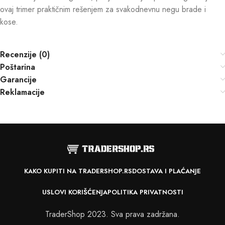
ovaj trimer praktičnim rešenjem za svakodnevnu negu brade i
kose.
Recenzije (0)
Poštarina
Garancije
Reklamacije
KAKO KUPITI NA TRADERSHOP.RS
DOSTAVA I PLAĆANJE
USLOVI KORIŠĆENJA
POLITIKA PRIVATNOSTI
TraderShop 2023. Sva prava zadržana.