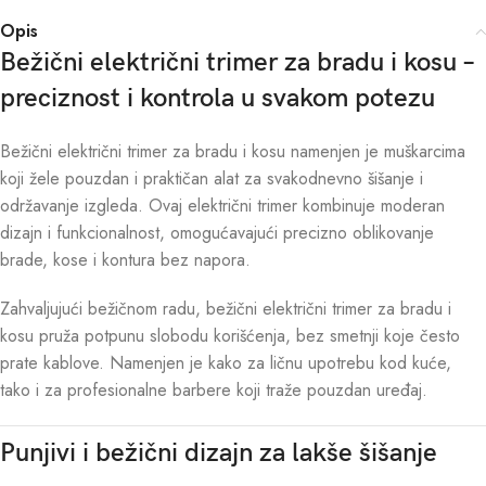
Opis
Bežični električni trimer za bradu i kosu –
preciznost i kontrola u svakom potezu
Bežični električni trimer za bradu i kosu namenjen je muškarcima
koji žele pouzdan i praktičan alat za svakodnevno šišanje i
održavanje izgleda. Ovaj električni trimer kombinuje moderan
dizajn i funkcionalnost, omogućavajući precizno oblikovanje
brade, kose i kontura bez napora.
Zahvaljujući bežičnom radu, bežični električni trimer za bradu i
kosu pruža potpunu slobodu korišćenja, bez smetnji koje često
prate kablove. Namenjen je kako za ličnu upotrebu kod kuće,
tako i za profesionalne barbere koji traže pouzdan uređaj.
Punjivi i bežični dizajn za lakše šišanje