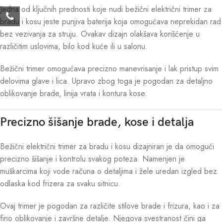
Jedna od ključnih prednosti koje nudi bežični električni trimer za
bradu i kosu jeste punjiva baterija koja omogućava neprekidan rad
bez vezivanja za struju. Ovakav dizajn olakšava korišćenje u
različitim uslovima, bilo kod kuće ili u salonu.
Bežični trimer omogućava precizno manevrisanje i lak pristup svim
delovima glave i lica. Upravo zbog toga je pogodan za detaljno
oblikovanje brade, linija vrata i kontura kose.
Precizno šišanje brade, kose i detalja
Bežični električni trimer za bradu i kosu dizajniran je da omogući
precizno šišanje i kontrolu svakog poteza. Namenjen je
muškarcima koji vode računa o detaljima i žele uredan izgled bez
odlaska kod frizera za svaku sitnicu.
Ovaj trimer je pogodan za različite stilove brade i frizura, kao i za
fino oblikovanje i završne detalje. Njegova svestranost čini ga