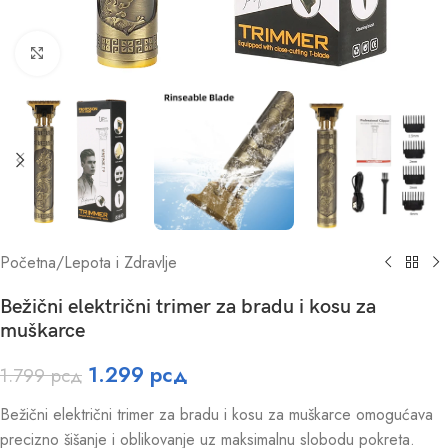
Click to enlarge
Početna
/
Lepota i Zdravlje
Bežični električni trimer za bradu i kosu za
muškarce
1.299
рсд
1.799
рсд
Bežični električni trimer za bradu i kosu za muškarce omogućava
precizno šišanje i oblikovanje uz maksimalnu slobodu pokreta.