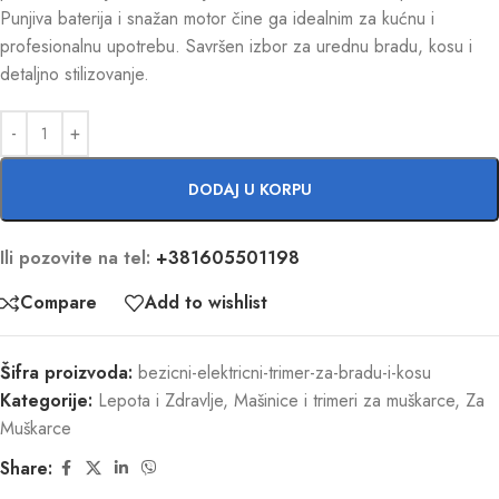
Punjiva baterija i snažan motor čine ga idealnim za kućnu i
profesionalnu upotrebu. Savršen izbor za urednu bradu, kosu i
detaljno stilizovanje.
DODAJ U KORPU
Ili pozovite na tel:
+381605501198
Compare
Add to wishlist
Šifra proizvoda:
bezicni-elektricni-trimer-za-bradu-i-kosu
Kategorije:
Lepota i Zdravlje
,
Mašinice i trimeri za muškarce
,
Za
Muškarce
Share: