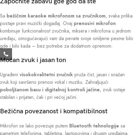
Započnite zabavu gde god da ste
Sa
bežičnim karaoke mikrofonom sa zvučnikom
, svaka prilika
postaje pravi muzički događaj. Ovaj
prenosivi mikrofon
kombinuje funkcionalnost zvučnika, miksera i mikrofona u jednom
uređaju, omogućavajući vam da pevate svoje omiljene pesme bilo
gde i bilo kada – bez potrebe za dodatnom opremom.
Moćan zvuk i jasan ton
Ugrađeni
visokokvalitetni zvučnik
pruža čist, jasan i snažan
zvuk koji savršeno prenosi vokal i muziku. Zahvaljujući
poboljšanom basu i digitalnoj kontroli jačine
, zvuk ostaje
stabilan i prijatan, čak i pri većoj jačini.
Bežična povezanost i kompatibilnost
Mikrofon se lako povezuje putem
Bluetooth tehnologije
sa
pametnim telefonima, tabletima, laptopovima i drugim uređajima.