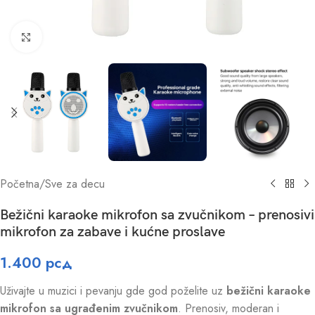
Click to enlarge
Početna
/
Sve za decu
Bežični karaoke mikrofon sa zvučnikom – prenosivi
mikrofon za zabave i kućne proslave
1.400
рсд
Uživajte u muzici i pevanju gde god poželite uz
bežični karaoke
mikrofon sa ugrađenim zvučnikom
. Prenosiv, moderan i