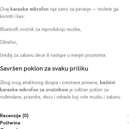
Ovaj
karaoke mikrofon
nije samo za pevanje — možete ga
koristiti i kao:
Bluetooth zvučnik za reprodukciju muzike,
Diktafon,
Uređaj za zabavu dece ili nastupe u manjim prostorima.
Savršen poklon za svaku priliku
Zbog svog atraktivnog dizajna i svestrane primene,
bežični
karaoke mikrofon sa zvučnikom
je odličan poklon za
rođendane, praznike, decu i odrasle koji vole muziku i zabavu.
Recenzije (0)
Poštarina