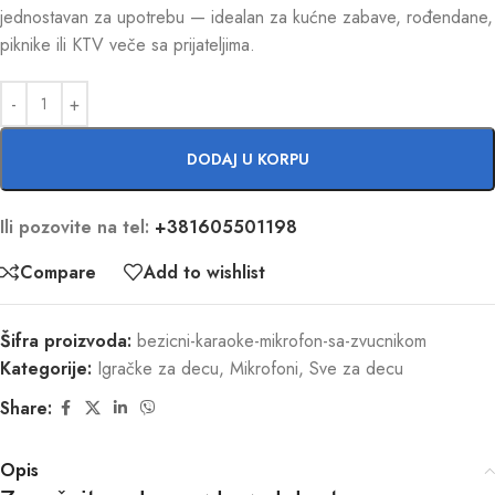
jednostavan za upotrebu — idealan za kućne zabave, rođendane,
piknike ili KTV veče sa prijateljima.
DODAJ U KORPU
Ili pozovite na tel:
+381605501198
Compare
Add to wishlist
Šifra proizvoda:
bezicni-karaoke-mikrofon-sa-zvucnikom
Kategorije:
Igračke za decu
,
Mikrofoni
,
Sve za decu
Share:
Opis