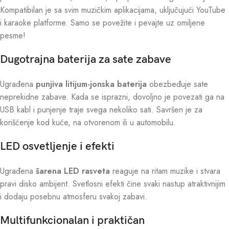
Kompatibilan je sa svim muzičkim aplikacijama, uključujući YouTube
i karaoke platforme. Samo se povežite i pevajte uz omiljene
pesme!
Dugotrajna baterija za sate zabave
Ugrađena
punjiva litijum-jonska baterija
obezbeđuje sate
neprekidne zabave. Kada se isprazni, dovoljno je povezati ga na
USB kabl i punjenje traje svega nekoliko sati. Savršen je za
korišćenje kod kuće, na otvorenom ili u automobilu.
LED osvetljenje i efekti
Ugrađena
šarena LED rasveta
reaguje na ritam muzike i stvara
pravi disko ambijent. Svetlosni efekti čine svaki nastup atraktivnijim
i dodaju posebnu atmosferu svakoj zabavi.
Multifunkcionalan i praktičan