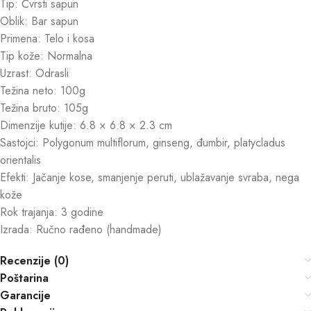
Tip: Čvrsti sapun
Oblik: Bar sapun
Primena: Telo i kosa
Tip kože: Normalna
Uzrast: Odrasli
Težina neto: 100g
Težina bruto: 105g
Dimenzije kutije: 6.8 × 6.8 × 2.3 cm
Sastojci: Polygonum multiflorum, ginseng, đumbir, platycladus
orientalis
Efekti: Jačanje kose, smanjenje peruti, ublažavanje svraba, nega
kože
Rok trajanja: 3 godine
Izrada: Ručno rađeno (handmade)
Recenzije (0)
Poštarina
Garancije