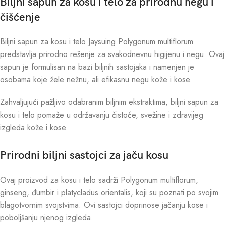
Biljni sapun za kosu i telo za prirodnu negu i
čišćenje
Biljni sapun za kosu i telo Jaysuing Polygonum multiflorum
predstavlja prirodno rešenje za svakodnevnu higijenu i negu. Ovaj
sapun je formulisan na bazi biljnih sastojaka i namenjen je
osobama koje žele nežnu, ali efikasnu negu kože i kose.
Zahvaljujući pažljivo odabranim biljnim ekstraktima, biljni sapun za
kosu i telo pomaže u održavanju čistoće, svežine i zdravijeg
izgleda kože i kose.
Prirodni biljni sastojci za jaču kosu
Ovaj proizvod za kosu i telo sadrži Polygonum multiflorum,
ginseng, đumbir i platycladus orientalis, koji su poznati po svojim
blagotvornim svojstvima. Ovi sastojci doprinose jačanju kose i
poboljšanju njenog izgleda.