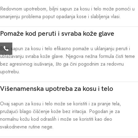
Redovnom upotrebom, biljni sapun za kosu i telo može pomoći u
smanjenju problema poput opadanja kose i slabljenja vlasi.
Pomaže kod peruti i svraba kože glave
Biljni sapun za kosu i telo efikasno pomaže u uklanjanju peruti i
ublažavanju svraba kože glave. Njegova nežna formula čisti teme
bez agresivnog isušivanja, što ga čini pogodnim za redovnu
upotrebu.
Višenamenska upotreba za kosu i telo
Ovaj sapun za kosu i telo može se koristiti i za pranje tela,
pružajući blago čišćenje kože bez iritacija. Pogodan je za
normalnu kožu kod odraslih i može se koristiti kao deo
svakodnevne rutine nege.