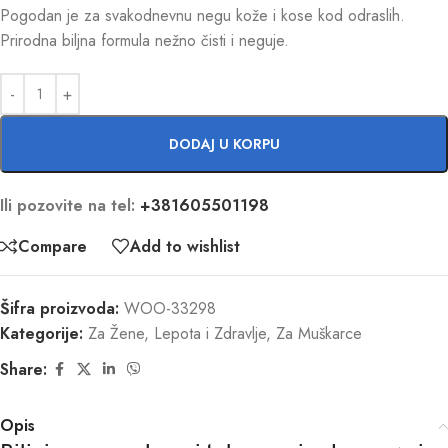
Pogodan je za svakodnevnu negu kože i kose kod odraslih.
Prirodna biljna formula nežno čisti i neguje.
DODAJ U KORPU
Ili pozovite na tel:
+381605501198
Compare
Add to wishlist
Šifra proizvoda:
WOO-33298
Kategorije:
Za Žene
,
Lepota i Zdravlje
,
Za Muškarce
Share:
Opis