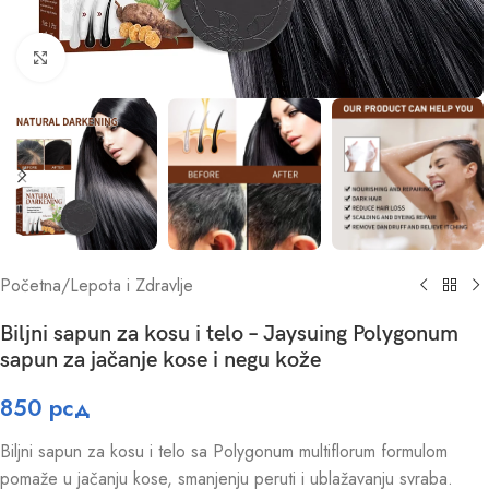
Click to enlarge
Početna
/
Lepota i Zdravlje
Biljni sapun za kosu i telo – Jaysuing Polygonum
sapun za jačanje kose i negu kože
850
рсд
Biljni sapun za kosu i telo sa Polygonum multiflorum formulom
pomaže u jačanju kose, smanjenju peruti i ublažavanju svraba.