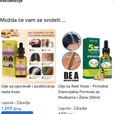
Reklamacije
Možda će vam se svideti …
Ulje za oporavak i podsticanje
Ulje za Rast Kose – Prirodna
rasta kose
Esencijalna Formula za
Muškarce i Žene (30ml)
Lepota i Zdravlje
1.200
рсд
Lepota i Zdravlje
699
рсд