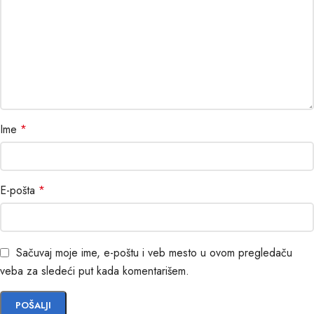
Ime
*
E-pošta
*
Sačuvaj moje ime, e-poštu i veb mesto u ovom pregledaču
veba za sledeći put kada komentarišem.