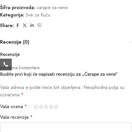
Šifra proizvoda:
carape-za-vene
Kategorija:
Sve za Kuću
Share:
Recenzije (0)
Recenzije
Još nema komentara.
Budite prvi koji će napisati recenziju za „Čarape za vene“
Vaša adresa e-pošte neće biti objavljena.
Neophodna polja su
označena
*
Vaša ocena
*
Vaša recenzija
*