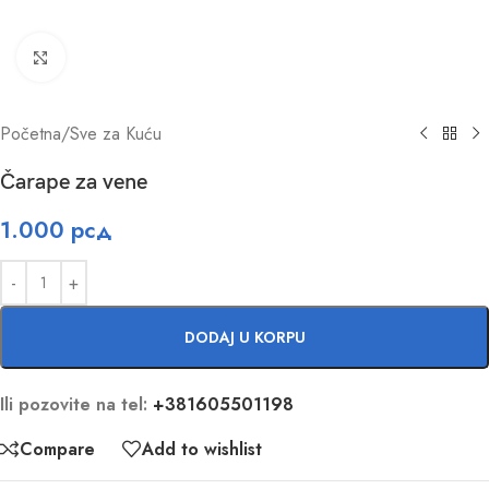
Click to enlarge
Početna
/
Sve za Kuću
Čarape za vene
1.000
рсд
DODAJ U KORPU
Ili pozovite na tel:
+381605501198
Compare
Add to wishlist