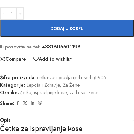
DODAJ U KORPU
Ili pozovite na tel:
+381605501198
Compare
Add to wishlist
Šifra proizvoda:
cetka-za-ispravljanje-kose-hqt-906
Kategorije:
Lepota i Zdravlje
,
Za Žene
Oznake:
četka
,
ispravljanje kose
,
za kosu
,
zene
Share:
Opis
Četka za ispravljanje kose