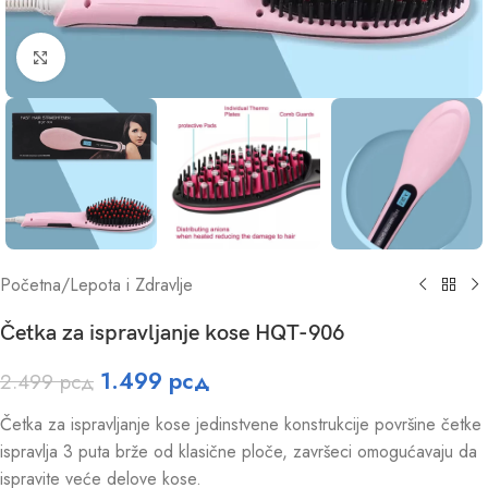
Click to enlarge
Početna
/
Lepota i Zdravlje
Četka za ispravljanje kose HQT-906
1.499
рсд
2.499
рсд
Četka za ispravljanje kose jedinstvene konstrukcije površine četke
ispravlja 3 puta brže od klasične ploče, završeci omogućavaju da
ispravite veće delove kose.