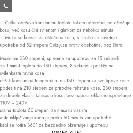
– Četka održava konstantnu toplotu tokom upotrebe, ne oštećuje
kosu, već kosu čini svilenom i glatkom za nekoliko minuta.
– Može se koristiti za oštećenu kosu, s tim što se savetuje
upotreba od 52 stepeni Celzijusa protiv opekotina, bez štete.
Maximum 230 stepeni, spremna za upotrebu za 15 sekundi
za 1 minut toplota do 180 stepeni, 8 sekundi i postiže se
svilenkasta ravna kosa
držati konstantnu temperaturu na 180 stepeni za sve tipove kose
podesiti na 210 stepeni za prirodne teksture kose, 230 stepeni
za debele vlasi ili talasastu kosu, bez napora efikasno ispravljanje
110V ~ 240V
stalna toplota 50 stepeni za masažu vlasišta
auto isključivanje kada je preko 60 minuta van upotrebe
kabl se rotira 360° za bezbedno okretanje i upotrebu
DIMENZIJE: