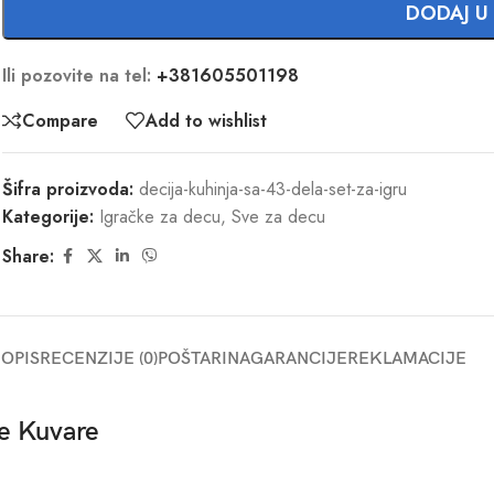
DODAJ U
Ili pozovite na tel:
+381605501198
Compare
Add to wishlist
Šifra proizvoda:
decija-kuhinja-sa-43-dela-set-za-igru
Kategorije:
Igračke za decu
,
Sve za decu
Share:
OPIS
RECENZIJE (0)
POŠTARINA
GARANCIJE
REKLAMACIJE
le Kuvare