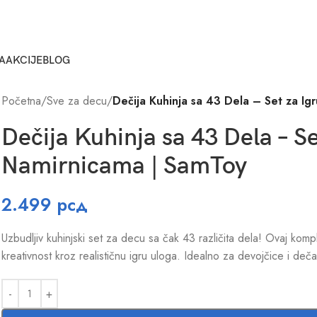
A
AKCIJE
BLOG
Početna
/
Sve za decu
/
Dečija Kuhinja sa 43 Dela – Set za Ig
Dečija Kuhinja sa 43 Dela – Se
Namirnicama | SamToy
2.499
рсд
Uzbudljiv kuhinjski set za decu sa čak 43 različita dela! Ovaj kompl
kreativnost kroz realističnu igru uloga. Idealno za devojčice i de