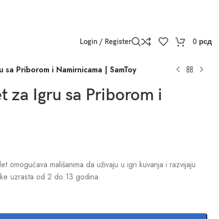
Login / Register
0
рсд
ru sa Priborom i Namirnicama | SamToy
t za Igru sa Priborom i
et omogućava mališanima da uživaju u igri kuvanja i razvijaju
čake uzrasta od 2 do 13 godina.