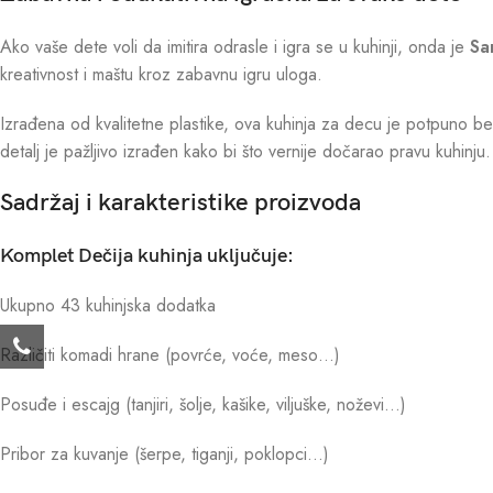
Ako vaše dete voli da imitira odrasle i igra se u kuhinji, onda je
Sa
kreativnost i maštu kroz zabavnu igru uloga.
Izrađena od kvalitetne plastike, ova kuhinja za decu je potpuno bez
detalj je pažljivo izrađen kako bi što vernije dočarao pravu kuhinju.
Sadržaj i karakteristike proizvoda
Komplet Dečija kuhinja uključuje:
Ukupno 43 kuhinjska dodatka
Različiti komadi hrane (povrće, voće, meso…)
Posuđe i escajg (tanjiri, šolje, kašike, viljuške, noževi…)
Pribor za kuvanje (šerpe, tiganji, poklopci…)