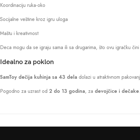
Koordinaciju ruka-oko
Socijalne veštine kroz igru uloga
Maštu i kreativnost
Deca mogu da se igraju sama ili sa drugarima, što ovu igračku čini 
Idealno za poklon
SamToy dečija kuhinja sa 43 dela
dolazi u atraktivnom pakovanj
Pogodno za uzrast od
2 do 13 godina
, za
devojčice i dečake