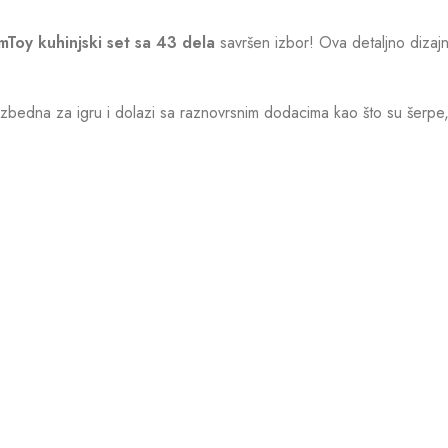
mToy kuhinjski set sa 43 dela
savršen izbor! Ova detaljno dizajnir
bedna za igru i dolazi sa raznovrsnim dodacima kao što su šerpe, ta