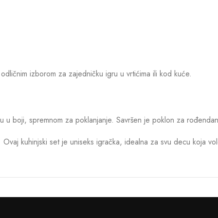
odličnim izborom za zajedničku igru u vrtićima ili kod kuće.
u u boji, spremnom za poklanjanje. Savršen je poklon za rođendane,
. Ovaj kuhinjski set je uniseks igračka, idealna za svu decu koja vo