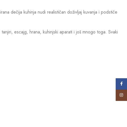
ana dečija kuhinja nudi realističan doživljaj kuvanja i podstiče
njiri, escajg, hrana, kuhinjski aparati i još mnogo toga. Svaki
Face
Insta