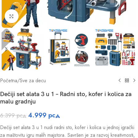
Click to enlarge
Početna
/
Sve za decu
Dečiji set alata 3 u 1 – Radni sto, kofer i kolica za
malu gradnju
4.999
рсд
6.399
рсд
Dečiji set alata 3 u 1 nudi radni sto, kofer i kolica u jednoj igrački
za maštovitu igru malih majstora. Savršen je za razvoj kreativnosti,