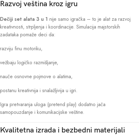
Razvoj veština kroz igru
Dečiji set alata 3 u 1
nije samo igračka – to je alat za razvoj
kreativnosti, strpljenja i koordinacije. Simulacija majstorskih
zadataka pomaže deci da:
razviju finu motoriku,
vežbaju logičko razmišljanje,
nauče osnovne pojmove o alatima,
postanu kreativnija i snalažljivija u igri.
Igra pretvaranja uloga (pretend play) dodatno jača
samopouzdanje i komunikacijske veštine.
Kvalitetna izrada i bezbedni materijali