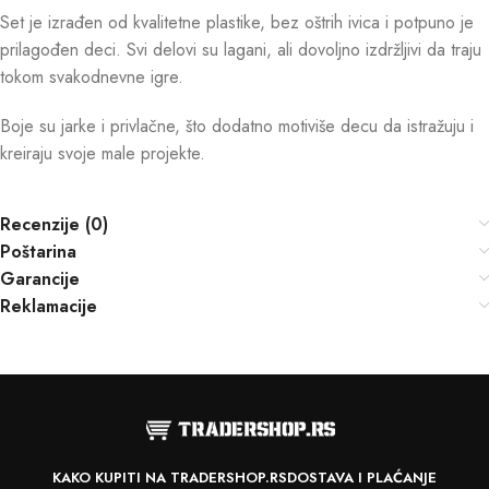
Set je izrađen od kvalitetne plastike, bez oštrih ivica i potpuno je
prilagođen deci. Svi delovi su lagani, ali dovoljno izdržljivi da traju
tokom svakodnevne igre.
Boje su jarke i privlačne, što dodatno motiviše decu da istražuju i
kreiraju svoje male projekte.
Recenzije (0)
Poštarina
Garancije
Reklamacije
KAKO KUPITI NA TRADERSHOP.RS
DOSTAVA I PLAĆANJE