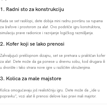
1. Radni sto za konstrukciju
Kada se set rasklopi, dete dobija mini radnu površinu sa rupama
za šrafove i prostorom za alat. Ovo podstiče igru konstruktora,
simulaciju prave radionice i razvijanje logičkog razmišljanja.
2. Kofer koji se lako prenosi
Zahvaljujući preklopnom dizajnu, set se pretvara u praktičan kofer
za alat. Dete može da ga ponese u dnevnu sobu, kod drugara ili
u dvorište i tako stvara nove igre u različitim okruženjima.
3. Kolica za male majstore
Kolica omogućavaju još realističniju igru. Dete može da „ide u
popravku“, vozi alat ili prenosi delove kao pravi mali majstor.