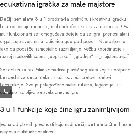
edukativna igračka za male majstore
Dečiji set alata 3 u 1
predstavlja praktičnu i kreativnu igračku
koja kombinuje radni sto, mobilni kofer i kolica za radionicu. Ovaj
multifunkcionalni set omogućava detetu da se igra, prenosi alat i
organizuje svoju malu radionicu gde god poželi. Napravljen je
tako da podstiče samostalno razmišljanje, vežbu koordinacije i
razvoj maštovitih scena „popravke“, „gradnje“ ili „majstorisanja“.
Set dolazi sa različitim komadima plastičnog alata koji su potpuno
bezbedni za decu: čekić, ključ, odvijač, šrafovi i delovi
konstrukcije. Sve je prilagođeno malim rukama, lagano je, ali
dovoljno izdržljivo za svakodnevnu igru.
3 u 1 funkcije koje čine igru zanimljivijom
Jedna od glavnih prednosti koju nudi
dečiji set alata 3 u 1
jeste
njegova multifunkcionalnost: