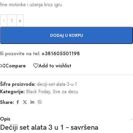
fine motorike i učenja kroz igru.
DODAJ U KORPU
Ili pozovite na tel:
+381605501198
Compare
Add to wishlist
Šifra proizvoda:
deciji-set-alata-3-u-1
Kategorije:
Black Friday
,
Sve za decu
Share:
Opis
Dečiji set alata 3 u 1 – savršena