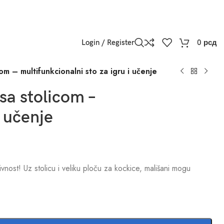
Login / Register
0
рсд
com – multifunkcionalni sto za igru i učenje
 sa stolicom –
i učenje
ivnost! Uz stolicu i veliku ploču za kockice, mališani mogu