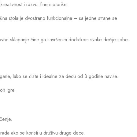
reativnost i razvoj fine motorike.
vršina stola je dvostrano funkcionalna – sa jedne strane se
stavno sklapanje čine ga savršenim dodatkom svake dečije sobe
gane, lako se čiste i idealne za decu od 3 godine naviše.
on igre.
učenje.
rada ako se koristi u društvu druge dece.