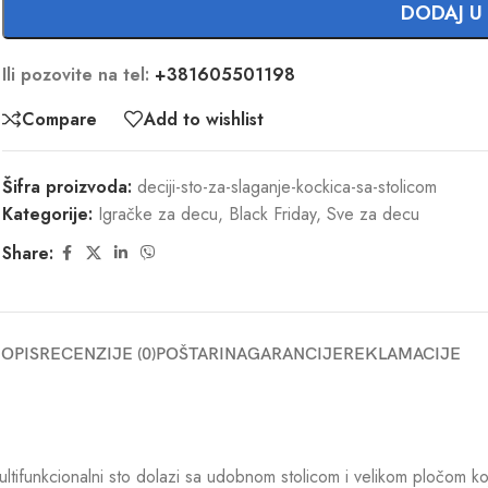
DODAJ U
Ili pozovite na tel:
+381605501198
Compare
Add to wishlist
Šifra proizvoda:
deciji-sto-za-slaganje-kockica-sa-stolicom
Kategorije:
Igračke za decu
,
Black Friday
,
Sve za decu
Share:
OPIS
RECENZIJE (0)
POŠTARINA
GARANCIJE
REKLAMACIJE
ltifunkcionalni sto dolazi sa udobnom stolicom i velikom pločom ko