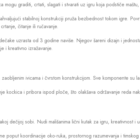
gu graditi, crtati, slagati i stvarati uz igru koja podstiče maštu, k
 zahvaljujući stabilnoj konstrukciji pruža bezbednost tokom igre. Po
rtanje, čitanje ili ručavanje.
 dečake uzrasta od 3 godine naviše. Njegov šareni dizajn i jedno
nje i kreativno izražavanje.
a zaobljenim ivicama i čvrstom konstrukcijom. Sve komponente su la
je kockica i pribora ispod ploče, što olakšava održavanje reda nak
j dečijoj sobi. Nudi mališanima lični kutak za igru, kreativnost i 
ine poput koordinacije oko-ruka, prostornog razumevanja i timskog 