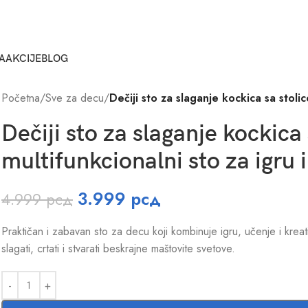
A
AKCIJE
BLOG
Početna
/
Sve za decu
/
Dečiji sto za slaganje kockica sa stoli
Dečiji sto za slaganje kockica
multifunkcionalni sto za igru 
3.999
рсд
4.999
рсд
Praktičan i zabavan sto za decu koji kombinuje igru, učenje i kreat
slagati, crtati i stvarati beskrajne maštovite svetove.