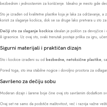
bezbednim i jednostavnim za korišćenje. Idealno je mesto gde deca mo
Sto je izrađen od kvalitetne plastike koja je laka za održavanje, a
koristi za slaganje kockica, dok se sa druge lako pretvara u sto za c
Dečiji sto za slaganje kockica
idealan je poklon za devojčice i
ili igraonice. Uz ovaj sto, svaki trenutak postaje prilika za igru, uče
Sigurni materijali i praktičan dizajn
Sto i kockice izrađeni su od
bezbedne, netoksične plastike
, s
Pored toga, sto ima stabilne nogice i dovoljno prostora za odlagan
Savršeno za dečiju sobu
Moderan dizajn i šarene boje čine ovaj sto savršenim dodatkom svako
Ovaj set ne samo da podstiče maštovitost, već i razvija važne vešt