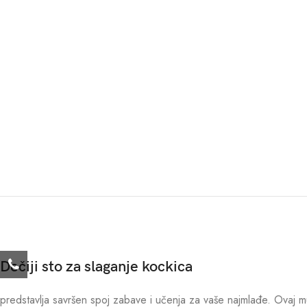
Dečiji sto za slaganje kockica
predstavlja savršen spoj zabave i učenja za vaše najmlađe. Ovaj mu