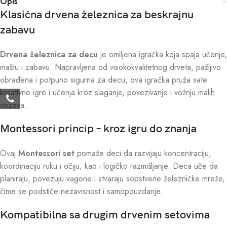
Opis
Klasična drvena železnica za beskrajnu
zabavu
Drvena železnica za decu
je omiljena igračka koja spaja učenje,
maštu i zabavu. Napravljena od visokokvalitetnog drveta, pažljivo
obrađena i potpuno sigurna za decu, ova igračka pruža sate
kreativne igre i učenja kroz slaganje, povezivanje i vožnju malih
vozova.
Montessori princip – kroz igru do znanja
Ovaj
Montessori set
pomaže deci da razvijaju koncentraciju,
koordinaciju ruku i očiju, kao i logičko razmišljanje. Deca uče da
planiraju, povezuju vagone i stvaraju sopstvene železničke mreže,
čime se podstiče nezavisnost i samopouzdanje.
Kompatibilna sa drugim drvenim setovima