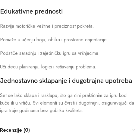
Edukativne prednosti
Razvija motoričke veštine i preciznost pokreta.
Pomaže u učenju boja, oblika i prostorne orijentacije.
Podstiče saradnju i zajedničku igru sa vršnjacima.
Uči decu planiranju, logici i rešavanju problema.
Jednostavno sklapanje i dugotrajna upotreba
Set se lako sklapa i rasklapa, što ga čini praktičnim za igru kod
kuće ili u vrtiću. Svi elementi su čvrsti i dugotrajni, osiguravajući da
igra traje godinama bez gubitka kvaliteta.
Recenzije (0)