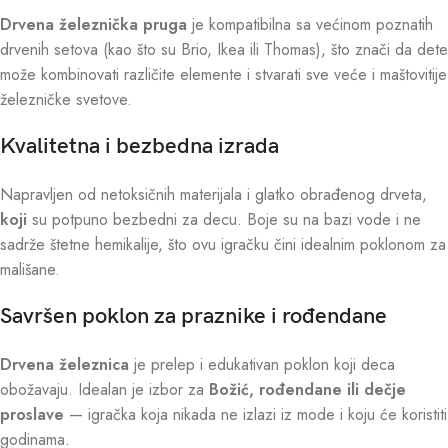
Drvena železnička pruga
je kompatibilna sa većinom poznatih
drvenih setova (kao što su Brio, Ikea ili Thomas), što znači da dete
može kombinovati različite elemente i stvarati sve veće i maštovitije
železničke svetove.
Kvalitetna i bezbedna izrada
Napravljen od netoksičnih materijala i glatko obrađenog drveta,
koji
su potpuno bezbedni za decu. Boje su na bazi vode i ne
sadrže štetne hemikalije, što ovu igračku čini idealnim poklonom za
mališane.
Savršen poklon za praznike i rođendane
Drvena železnica
je prelep i edukativan poklon koji deca
obožavaju. Idealan je izbor za
Božić, rođendane ili dečje
proslave
— igračka koja nikada ne izlazi iz mode i koju će koristiti
godinama.