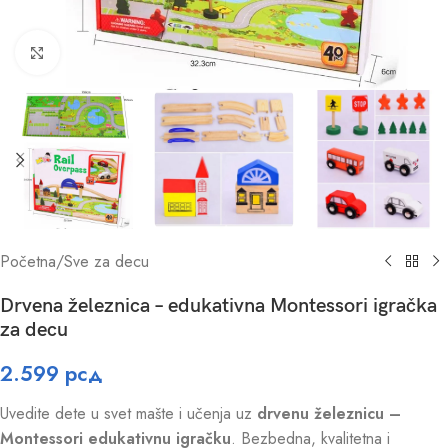
Click to enlarge
Početna
/
Sve za decu
Drvena železnica – edukativna Montessori igračka
za decu
2.599
рсд
Uvedite dete u svet mašte i učenja uz
drvenu železnicu –
Montessori edukativnu igračku
. Bezbedna, kvalitetna i