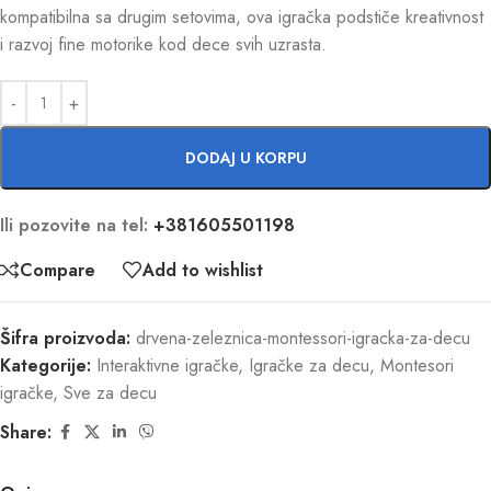
kompatibilna sa drugim setovima, ova igračka podstiče kreativnost
i razvoj fine motorike kod dece svih uzrasta.
DODAJ U KORPU
Ili pozovite na tel:
+381605501198
Compare
Add to wishlist
Šifra proizvoda:
drvena-zeleznica-montessori-igracka-za-decu
Kategorije:
Interaktivne igračke
,
Igračke za decu
,
Montesori
igračke
,
Sve za decu
Share: