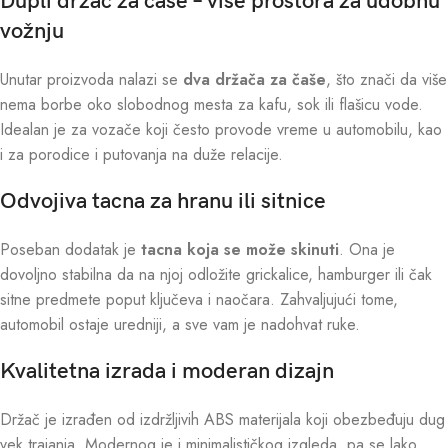
Dupli držač za čaše – više prostora za udobnu
vožnju
Unutar proizvoda nalazi se
dva držača za čaše
, što znači da više
nema borbe oko slobodnog mesta za kafu, sok ili flašicu vode.
Idealan je za vozače koji često provode vreme u automobilu, kao
i za porodice i putovanja na duže relacije.
Odvojiva tacna za hranu ili sitnice
Poseban dodatak je
tacna koja se može skinuti
. Ona je
dovoljno stabilna da na njoj odložite grickalice, hamburger ili čak
sitne predmete poput ključeva i naočara. Zahvaljujući tome,
automobil ostaje uredniji, a sve vam je nadohvat ruke.
Kvalitetna izrada i moderan dizajn
Držač je izrađen od izdržljivih ABS materijala koji obezbeđuju dug
vek trajanja. Modernog je i minimalističkog izgleda, pa se lako