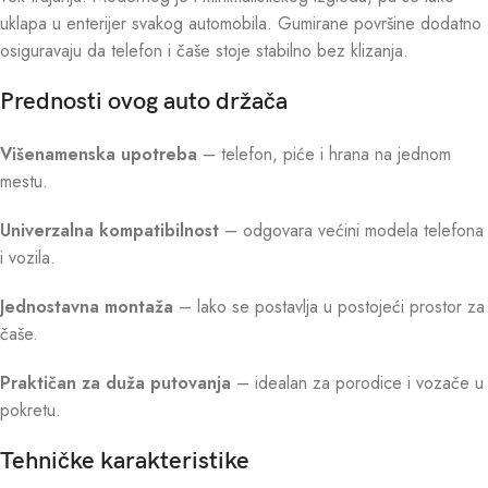
uklapa u enterijer svakog automobila. Gumirane površine dodatno
osiguravaju da telefon i čaše stoje stabilno bez klizanja.
Prednosti ovog auto držača
Višenamenska upotreba
– telefon, piće i hrana na jednom
mestu.
Univerzalna kompatibilnost
– odgovara većini modela telefona
i vozila.
Jednostavna montaža
– lako se postavlja u postojeći prostor za
čaše.
Praktičan za duža putovanja
– idealan za porodice i vozače u
pokretu.
Tehničke karakteristike