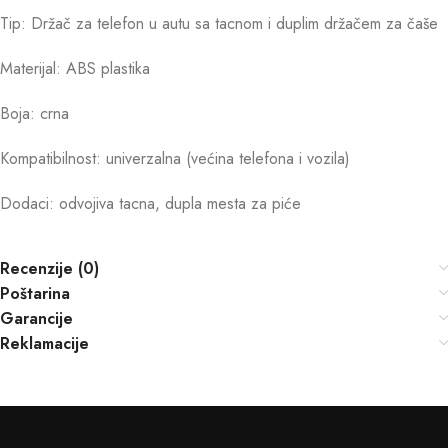
Tip: Držač za telefon u autu sa tacnom i duplim držačem za čaše
Materijal: ABS plastika
Boja: crna
Kompatibilnost: univerzalna (većina telefona i vozila)
Dodaci: odvojiva tacna, dupla mesta za piće
Recenzije (0)
Poštarina
Garancije
Reklamacije