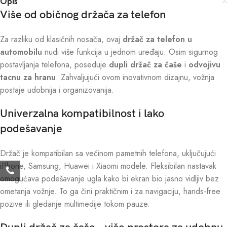
Opis
Više od običnog držača za telefon
Za razliku od klasičnih nosača, ovaj
držač za telefon u
automobilu
nudi više funkcija u jednom uređaju. Osim sigurnog
postavljanja telefona, poseduje
dupli držač za čaše
i
odvojivu
tacnu za hranu
. Zahvaljujući ovom inovativnom dizajnu, vožnja
postaje udobnija i organizovanija.
Univerzalna kompatibilnost i lako
podešavanje
Držač je kompatibilan sa većinom pametnih telefona, uključujući
iPhone, Samsung, Huawei i Xiaomi modele. Fleksibilan nastavak
omogućava podešavanje ugla kako bi ekran bio jasno vidljiv bez
ometanja vožnje. To ga čini praktičnim i za navigaciju, hands-free
pozive ili gledanje multimedije tokom pauze.