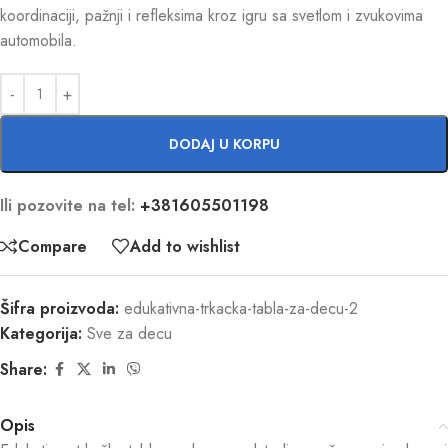
koordinaciji, pažnji i refleksima kroz igru sa svetlom i zvukovima
automobila.
DODAJ U KORPU
Ili pozovite na tel:
+381605501198
Compare
Add to wishlist
Šifra proizvoda:
edukativna-trkacka-tabla-za-decu-2
Kategorija:
Sve za decu
Share:
Opis