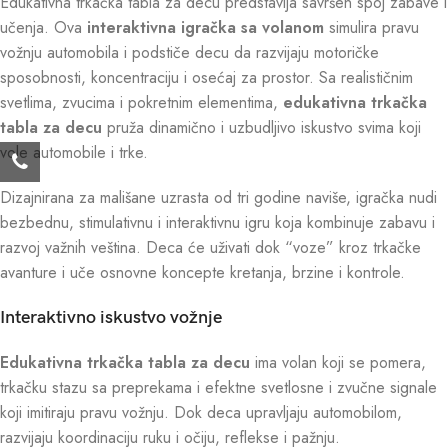
Edukativna trkačka tabla za decu predstavlja savršen spoj zabave i
učenja. Ova
interaktivna igračka sa volanom
simulira pravu
vožnju automobila i podstiče decu da razvijaju motoričke
sposobnosti, koncentraciju i osećaj za prostor. Sa realističnim
svetlima, zvucima i pokretnim elementima,
edukativna trkačka
tabla za decu
pruža dinamično i uzbudljivo iskustvo svima koji
vole automobile i trke.
Dizajnirana za mališane uzrasta od tri godine naviše, igračka nudi
bezbednu, stimulativnu i interaktivnu igru koja kombinuje zabavu i
razvoj važnih veština. Deca će uživati dok “voze” kroz trkačke
avanture i uče osnovne koncepte kretanja, brzine i kontrole.
Interaktivno iskustvo vožnje
Edukativna trkačka tabla za decu
ima volan koji se pomera,
trkačku stazu sa preprekama i efektne svetlosne i zvučne signale
koji imitiraju pravu vožnju. Dok deca upravljaju automobilom,
razvijaju koordinaciju ruku i očiju, reflekse i pažnju.