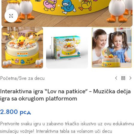
Click to enlarge
Početna
/
Sve za decu
Interaktivna igra “Lov na patkice” – Muzička dečja
igra sa okruglom platformom
2.800
рсд
Pretvorite svaku igru u zabavno trkačko iskustvo uz ovu edukativnu
simulaciju vožnje! Interaktivna tabla sa volanom uči decu