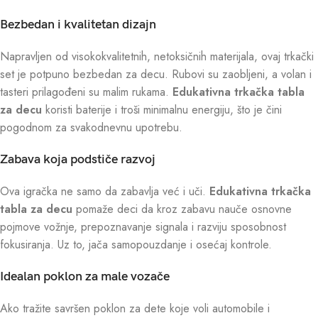
Bezbedan i kvalitetan dizajn
Napravljen od visokokvalitetnih, netoksičnih materijala, ovaj trkački
set je potpuno bezbedan za decu. Rubovi su zaobljeni, a volan i
tasteri prilagođeni su malim rukama.
Edukativna trkačka tabla
za decu
koristi baterije i troši minimalnu energiju, što je čini
pogodnom za svakodnevnu upotrebu.
Zabava koja podstiče razvoj
Ova igračka ne samo da zabavlja već i uči.
Edukativna trkačka
tabla za decu
pomaže deci da kroz zabavu nauče osnovne
pojmove vožnje, prepoznavanje signala i razviju sposobnost
fokusiranja. Uz to, jača samopouzdanje i osećaj kontrole.
Idealan poklon za male vozače
Ako tražite savršen poklon za dete koje voli automobile i