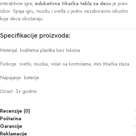
interaktivne igre,
edukativna trkačka tabla za decu
je pravi
izbor. Spaja igru, muziku i svetla u jedno nezaboravno iskustvo
koje deca obožavaju.
Specifikacije proizvoda:
Materijal: kvalitetna plastika bez toksina
Funkcije: svetlo, muzika, volan sa kontrolama, mini trkačka staza
Napajanje: baterije
Uzrast: 3+ godine
Recenzije (0)
Poštarina
Garancije
Reklamacije