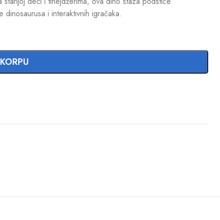
starijoj deci i tinejdžerima, ova dino staza podstiče
e dinosaurusa i interaktivnih igračaka.
 KORPU