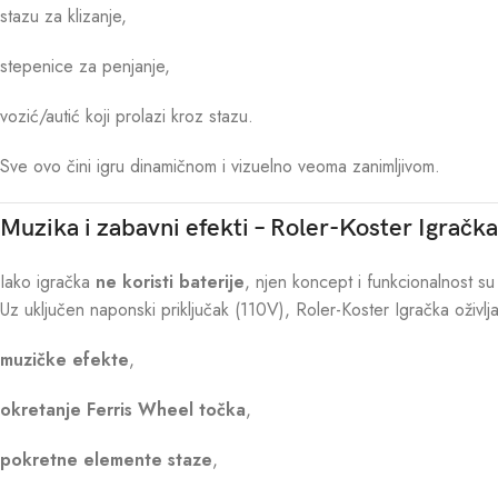
stazu za klizanje,
stepenice za penjanje,
vozić/autić koji prolazi kroz stazu.
Sve ovo čini igru dinamičnom i vizuelno veoma zanimljivom.
Muzika i zabavni efekti – Roler-Koster Igračka
Iako igračka
ne koristi baterije
, njen koncept i funkcionalnost su 
Uz uključen naponski priključak (110V), Roler-Koster Igračka oživlj
muzičke efekte
,
okretanje Ferris Wheel točka
,
pokretne elemente staze
,