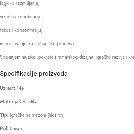
logičko razmišljanje,
vizuelnu koordinaciju,
fokus i koncentraciju,
interesovanje za mehaničke procese.
Spajanjem muzike, pokreta i tematskog dizajna, igračka razvija i kre
Specifikacije proizvoda
Uzrast:
14+
Materijal:
Plastika
Tip:
Igračka sa stazom (slot toy)
Pol:
Unisex