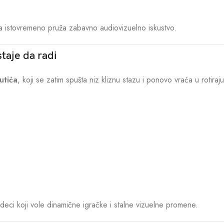
 a istovremeno pruža zabavno audiovizuelno iskustvo.
staje da radi
utića
, koji se zatim spušta niz kliznu stazu i ponovo vraća u rotiraju
j deci koji vole dinamične igračke i stalne vizuelne promene.