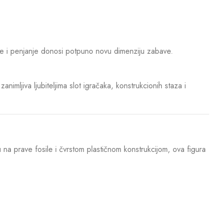
je i penjanje donosi potpuno novu dimenziju zabave.
imljiva ljubiteljima slot igračaka, konstrukcionih staza i
na prave fosile i čvrstom plastičnom konstrukcijom, ova figura