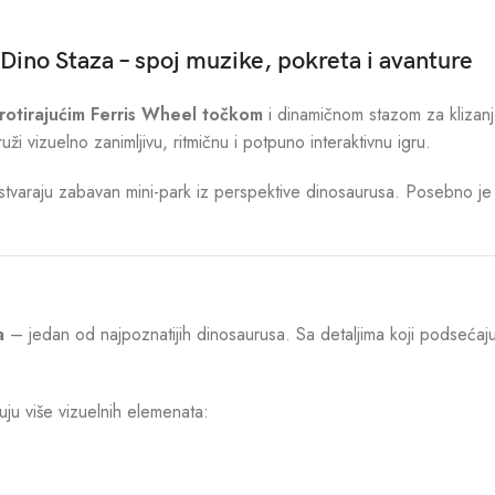
Dino Staza – spoj muzike, pokreta i avanture
 rotirajućim Ferris Wheel točkom
i dinamičnom stazom za klizan
uži vizuelno zanimljivu, ritmičnu i potpuno interaktivnu igru.
tvaraju zabavan mini-park iz perspektive dinosaurusa. Posebno je zan
a
– jedan od najpoznatijih dinosaurusa. Sa detaljima koji podsećaju 
uju više vizuelnih elemenata: