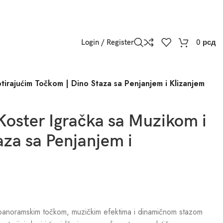
Login / Register
0
рсд
otirajućim Točkom | Dino Staza sa Penjanjem i Klizanjem
Koster Igračka sa Muzikom i
aza sa Penjanjem i
im panoramskim točkom, muzičkim efektima i dinamičnom stazom