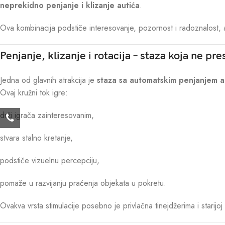
neprekidno penjanje i klizanje autića
.
Ova kombinacija podstiče interesovanje, pozornost i radoznalost,
Penjanje, klizanje i rotacija – staza koja ne pre
Jedna od glavnih atrakcija je
staza sa automatskim penjanjem a
Ovaj kružni tok igre:
drži igrača zainteresovanim,
stvara stalno kretanje,
podstiče vizuelnu percepciju,
pomaže u razvijanju praćenja objekata u pokretu.
Ovakva vrsta stimulacije posebno je privlačna tinejdžerima i starijo