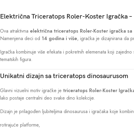
Električna Triceratops Roler-Koster Igračka – 
Ova atraktivna
električna triceratops Roler-Koster igračka sa
Namenjena deci od
14 godina i više
, igračka je dizajnirana da pr
Igračka kombinuje više efekata i pokretnih elemenata koji zajedno s
tematskih figura.
Unikatni dizajn sa triceratops dinosaurusom
Glavni vizuelni motiv igračke je
triceratops Roler-Koster Igračk
lako postaje centralni deo svake dino kolekcije.
Dizajn je prilagođen ljubiteljima dinosaurusa i igračaka koje kombin
rotirajuće platforme,