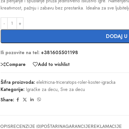
za penjanje i spuštanje pruža jedinstveno iskustvo igre. Namenjena 
kreativnost, pažnju i zabavu bez prestanka. Idealna za sve ljubitelj
DODAJ U
Ili pozovite na tel:
+381605501198
Compare
Add to wishlist
Šifra proizvoda:
elektricna-triceratops-roler-koster-igracka
Kategorije:
Igračke za decu
,
Sve za decu
Share:
OPIS
RECENZIJE (0)
POŠTARINA
GARANCIJE
REKLAMACIJE