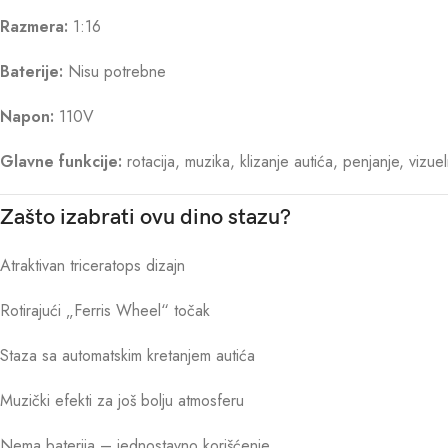
Razmera:
1:16
Baterije:
Nisu potrebne
Napon:
110V
Glavne funkcije:
rotacija, muzika, klizanje autića, penjanje, vizuel
Zašto izabrati ovu dino stazu?
Atraktivan triceratops dizajn
Rotirajući „Ferris Wheel“ točak
Staza sa automatskim kretanjem autića
Muzički efekti za još bolju atmosferu
Nema baterija – jednostavno korišćenje