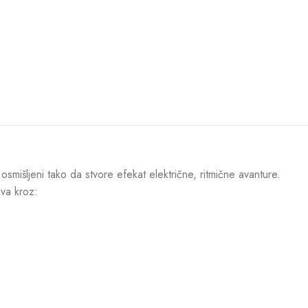
osmišljeni tako da stvore efekat električne, ritmične avanture.
ava kroz: