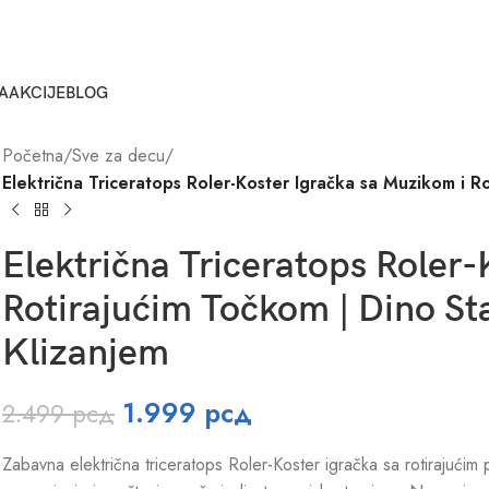
A
AKCIJE
BLOG
Početna
/
Sve za decu
/
Električna Triceratops Roler-Koster Igračka sa Muzikom i R
Električna Triceratops Roler-
Rotirajućim Točkom | Dino St
Klizanjem
1.999
рсд
2.499
рсд
Zabavna električna triceratops Roler-Koster igračka sa rotirajuć