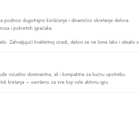
ja podnosi dugotrajno korišćenje i dinamično okretanje delova.
rusa i pokretnih igračaka.
rebi. Zahvaljujući kvalitetnoj izradi, delovi se ne lome lako i idealn
 bude vizuelno dominantna, ali i kompaktna za kućnu upotrebu.
 tok kretanja – savršeno za sve koji vole aktivnu igru.