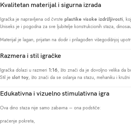
Kvalitetan materijal i sigurna izrada
Igračka je napravljena od čvrste
plastike visoke izdržljivosti
, ko
Uniseks je i pogodna za sve ljubitelje konstrukcionih staza, dinosau
Materijal je lagan, prijatan na dodir i prilagođen višegodišnjoj upot
Razmera i stil igračke
Igračka dolazi u razmeri
1:16
, što znači da je dovoljno velika da
Stil je
slot toy
, što znači da se oslanja na stazu, mehaniku i kružni
Edukativna i vizuelno stimulativna igra
Ova dino staza nije samo zabavna – ona podstiče:
praćenje pokreta,