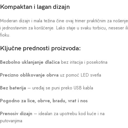
Kompaktan i lagan dizajn
Moderan dizajn i mala težina čine ovaj trimer praktičnim za nošenje
i jednostavnim za korišćenje. Lako staje u svaku torbicu, neseser ili
fioku.
Ključne prednosti proizvoda:
Bezbolno uklanjanje dlačica
bez iritacija i posekotina
Precizno oblikovanje obrva
uz pomoć LED svetla
Bez baterija
– uređaj se puni preko USB kabla
Pogodno za lice, obrve, bradu, vrat i nos
Prenosiv dizajn
– idealan za upotrebu kod kuće i na
putovanjima