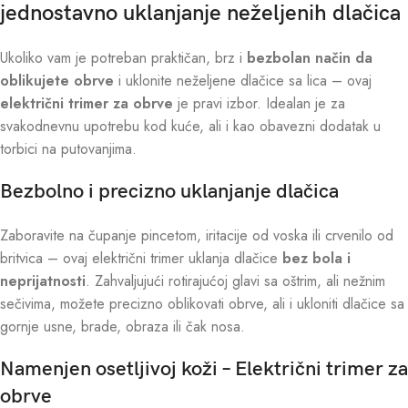
jednostavno uklanjanje neželjenih dlačica
Ukoliko vam je potreban praktičan, brz i
bezbolan način da
oblikujete obrve
i uklonite neželjene dlačice sa lica – ovaj
električni trimer za obrve
je pravi izbor. Idealan je za
svakodnevnu upotrebu kod kuće, ali i kao obavezni dodatak u
torbici na putovanjima.
Bezbolno i precizno uklanjanje dlačica
Zaboravite na čupanje pincetom, iritacije od voska ili crvenilo od
britvica – ovaj električni trimer uklanja dlačice
bez bola i
neprijatnosti
. Zahvaljujući rotirajućoj glavi sa oštrim, ali nežnim
sečivima, možete precizno oblikovati obrve, ali i ukloniti dlačice sa
gornje usne, brade, obraza ili čak nosa.
Namenjen osetljivoj koži – Električni trimer za
obrve