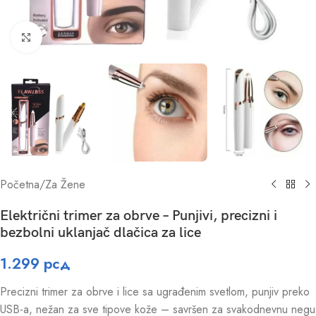
Click to enlarge
Početna
/
Za Žene
Električni trimer za obrve – Punjivi, precizni i
bezbolni uklanjač dlačica za lice
1.299
рсд
Precizni trimer za obrve i lice sa ugrađenim svetlom, punjiv preko
USB-a, nežan za sve tipove kože – savršen za svakodnevnu negu