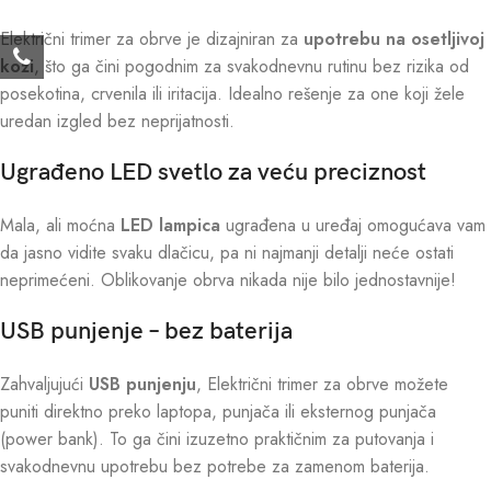
Električni trimer za obrve je dizajniran za
upotrebu na osetljivoj
koži
, što ga čini pogodnim za svakodnevnu rutinu bez rizika od
posekotina, crvenila ili iritacija. Idealno rešenje za one koji žele
uredan izgled bez neprijatnosti.
Ugrađeno LED svetlo za veću preciznost
Mala, ali moćna
LED lampica
ugrađena u uređaj omogućava vam
da jasno vidite svaku dlačicu, pa ni najmanji detalji neće ostati
neprimećeni. Oblikovanje obrva nikada nije bilo jednostavnije!
USB punjenje – bez baterija
Zahvaljujući
USB punjenju
, Električni trimer za obrve možete
puniti direktno preko laptopa, punjača ili eksternog punjača
(power bank). To ga čini izuzetno praktičnim za putovanja i
svakodnevnu upotrebu bez potrebe za zamenom baterija.