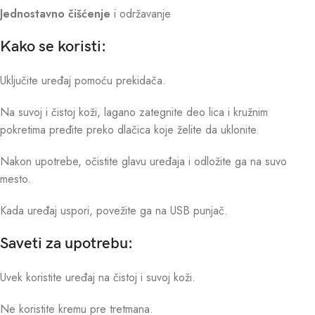
Jednostavno čišćenje
i održavanje
Kako se koristi:
Uključite uređaj pomoću prekidača.
Na suvoj i čistoj koži, lagano zategnite deo lica i kružnim
pokretima pređite preko dlačica koje želite da uklonite.
Nakon upotrebe, očistite glavu uređaja i odložite ga na suvo
mesto.
Kada uređaj uspori, povežite ga na USB punjač.
Saveti za upotrebu:
Uvek koristite uređaj na čistoj i suvoj koži.
Ne koristite kremu pre tretmana.