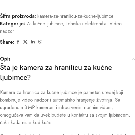
Šifra proizvoda:
kamera-za-hranilicu-za-kucne-ljubimce
Kategorije:
Za kućne ljubimce
,
Tehnika i elektronika
,
Video
nadzor
Share:
Opis
Šta je kamera za hranilicu za kućne
ljubimce?
Kamera za hranilicu za kućne ljubimce je pametan uređaj koji
kombinuje video nadzor i automatsko hranjenje životinja. Sa
ugrađenom 3 MP kamerom i infracrvenim noćnim vidom,
omogućava vam da uvek budete u kontaktu sa svojim ljubimcem,
čak i kada niste kod kuće.