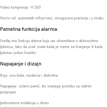
Video kompresija: H.265
Noćni vid: automatski infracrveni, omogućava praćenje i u mraku
Pametna funkcija alarma
Uređaj ima funkciju alarma koja vas obaveštava o aktivnostima
ljubimca, tako da uvek znate kada je vreme za hranjenje ili kada
ljubimac prilazi hranilici.
Napajanje i dizajn
Boja: sivo-bela, moderna i diskretna
Napajanje: solarni panel, što smanjuje potrebu za stalnim
punjenjem
Jednostavna instalacija u domu