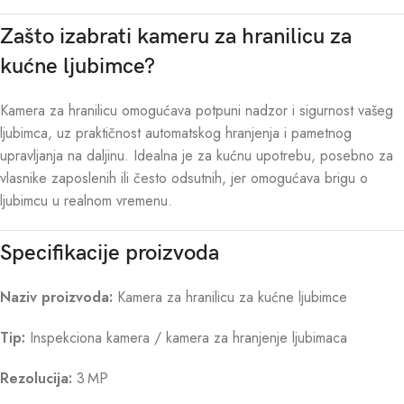
Zašto izabrati kameru za hranilicu za
kućne ljubimce?
Kamera za hranilicu omogućava potpuni nadzor i sigurnost vašeg
ljubimca, uz praktičnost automatskog hranjenja i pametnog
upravljanja na daljinu. Idealna je za kućnu upotrebu, posebno za
vlasnike zaposlenih ili često odsutnih, jer omogućava brigu o
ljubimcu u realnom vremenu.
Specifikacije proizvoda
Naziv proizvoda:
Kamera za hranilicu za kućne ljubimce
Tip:
Inspekciona kamera / kamera za hranjenje ljubimaca
Rezolucija:
3 MP