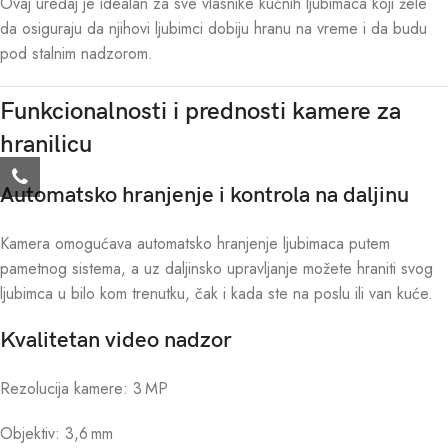
Ovaj uređaj je idealan za sve vlasnike kućnih ljubimaca koji žele
da osiguraju da njihovi ljubimci dobiju hranu na vreme i da budu
pod stalnim nadzorom.
Funkcionalnosti i prednosti kamere za
hranilicu
Automatsko hranjenje i kontrola na daljinu
Kamera omogućava automatsko hranjenje ljubimaca putem
pametnog sistema, a uz daljinsko upravljanje možete hraniti svog
ljubimca u bilo kom trenutku, čak i kada ste na poslu ili van kuće.
Kvalitetan video nadzor
Rezolucija kamere: 3 MP
Objektiv: 3,6 mm