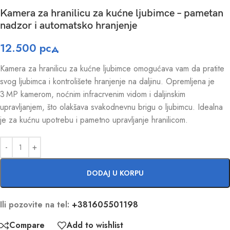
Kamera za hranilicu za kućne ljubimce – pametan
nadzor i automatsko hranjenje
12.500
рсд
Kamera za hranilicu za kućne ljubimce omogućava vam da pratite
svog ljubimca i kontrolišete hranjenje na daljinu. Opremljena je
3 MP kamerom, noćnim infracrvenim vidom i daljinskim
upravljanjem, što olakšava svakodnevnu brigu o ljubimcu. Idealna
je za kućnu upotrebu i pametno upravljanje hranilicom.
DODAJ U KORPU
Ili pozovite na tel:
+381605501198
Compare
Add to wishlist