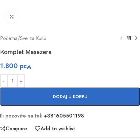
Click to enlarge
Početna
/
Sve za Kuću
Komplet Masazera
1.800
рсд
DODAJ U KORPU
Ili pozovite na tel:
+381605501198
Compare
Add to wishlist