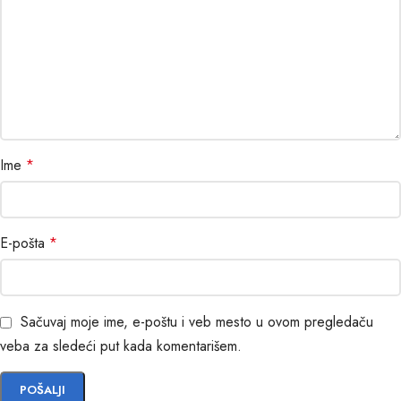
Ime
*
E-pošta
*
Sačuvaj moje ime, e-poštu i veb mesto u ovom pregledaču
veba za sledeći put kada komentarišem.