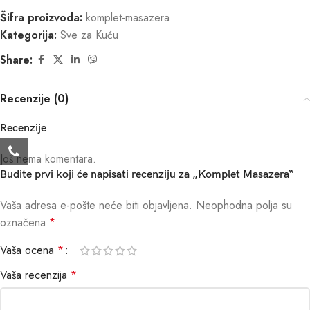
Šifra proizvoda:
komplet-masazera
Kategorija:
Sve za Kuću
Share:
Recenzije (0)
Recenzije
Još nema komentara.
Budite prvi koji će napisati recenziju za „Komplet Masazera“
Vaša adresa e-pošte neće biti objavljena.
Neophodna polja su
označena
*
Vaša ocena
*
Vaša recenzija
*