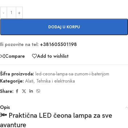
DODAJ U KORPU
Ili pozovite na tel:
+381605501198
Compare
Add to wishlist
Šifra proizvoda:
led-ceona-lampa-sa-zumom-i-baterijom
Kategorije:
Alati
,
Tehnika i elektronika
Share:
Opis
🔦 Praktična LED čeona lampa za sve
avanture