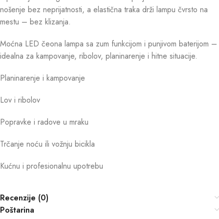
nošenje bez neprijatnosti, a elastična traka drži lampu čvrsto na
mestu – bez klizanja.
Moćna LED čeona lampa sa zum funkcijom i punjivom baterijom –
idealna za kampovanje, ribolov, planinarenje i hitne situacije.
Planinarenje i kampovanje
Lov i ribolov
Popravke i radove u mraku
Trčanje noću ili vožnju bicikla
Kućnu i profesionalnu upotrebu
Recenzije (0)
Poštarina