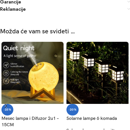
Garancije
Reklamacije
Možda će vam se svideti …
-25%
-20%
Mesec lampa i Difuzor 2u1 –
Solarne lampe 6 komada
15CM