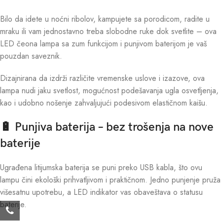
Bilo da idete u noćni ribolov, kampujete sa porodicom, radite u
mraku ili vam jednostavno treba slobodne ruke dok svetlite – ova
LED čeona lampa sa zum funkcijom i punjivom baterijom je vaš
pouzdan saveznik.
Dizajnirana da izdrži različite vremenske uslove i izazove, ova
lampa nudi jaku svetlost, mogućnost podešavanja ugla osvetljenja,
kao i udobno nošenje zahvaljujući podesivom elastičnom kaišu.
🔋 Punjiva baterija – bez trošenja na nove
baterije
Ugrađena litijumska baterija se puni preko USB kabla, što ovu
lampu čini ekološki prihvatljivom i praktičnom. Jedno punjenje pruža
višesatnu upotrebu, a LED indikator vas obaveštava o statusu
baterije.