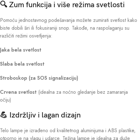
🔍 Zum funkcija i više režima svetlosti
Pomoću jednostavnog podešavanja možete zumirati svetlost kako
biste dobili širi ili fokusiraniji snop. Takođe, na raspolaganju su
različiti režimi osvetljenja:
Jaka bela svetlost
Slaba bela svetlost
Stroboskop (za SOS signalizaciju)
Crvena svetlost
(idealna za noćno gledanje bez zamaranja
očiju)
💪 Izdržljiv i lagan dizajn
Telo lampe je izrađeno od kvalitetnog aluminijuma i ABS plastike,
otporno je na vlagu i udarce. Težina lampe je idealna za duže