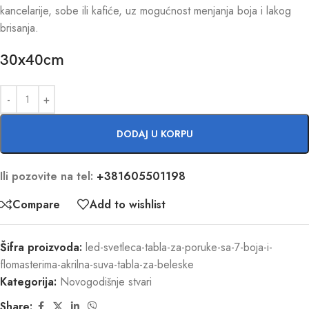
kancelarije, sobe ili kafiće, uz mogućnost menjanja boja i lakog
brisanja.
30x40cm
DODAJ U KORPU
Ili pozovite na tel:
+381605501198
Compare
Add to wishlist
Šifra proizvoda:
led-svetleca-tabla-za-poruke-sa-7-boja-i-
flomasterima-akrilna-suva-tabla-za-beleske
Kategorija:
Novogodišnje stvari
Share: