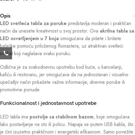
Opis
LED svetleća tabla za poruke
predstavlja moderan i praktičan
način da unesete kreativnost u svoj prostor. Ova
akrilna tabla sa
LED osvetljenjem u 7 boja
omogućava da pišete i brišete
beleške pomoću priloženog flomastera, uz atraktivan svetleći
efekat koji naglašava svaku poruku.
Odlična je za svakodnevnu upotrebu kod kuće, u kancelariji,
kafiću ili restoranu, jer omogućava da na jednostavan i vizuelno
upečatljiv način prikažete važne informacije, dnevne poruke ili
promotivne ponude.
Funkcionalnost i jednostavnost upotrebe
LED tabla ima
postolje sa stabilnom bazom
, koje omogućava
lako postavljanje na sto ili policu. Napaja se putem USB kabla, što
je čini izuzetno praktičnom i energetski efikasnom. Samo povežite