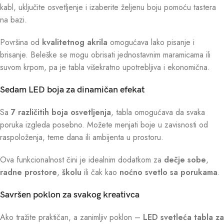
kabl, uključite osvetljenje i izaberite željenu boju pomoću tastera
na bazi.
Površina od
kvalitetnog akrila
omogućava lako pisanje i
brisanje. Beleške se mogu obrisati jednostavnim maramicama ili
suvom krpom, pa je tabla višekratno upotrebljiva i ekonomična.
Sedam LED boja za dinamičan efekat
Sa
7 različitih boja osvetljenja
, tabla omogućava da svaka
poruka izgleda posebno. Možete menjati boje u zavisnosti od
raspoloženja, teme dana ili ambijenta u prostoru.
Ova funkcionalnost čini je idealnim dodatkom za
dečje sobe
,
radne prostore
,
školu
ili čak kao
noćno svetlo sa porukama
.
Savršen poklon za svakog kreativca
Ako tražite praktičan, a zanimljiv poklon –
LED svetleća tabla za