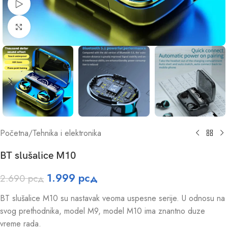
Watch video
Click to enlarge
Početna
/
Tehnika i elektronika
BT slušalice M10
1.999
рсд
2.690
рсд
BT slušalice M10 su nastavak veoma uspesne serije. U odnosu na
svog prethodnika, model M9, model M10 ima znantno duze
vreme rada.