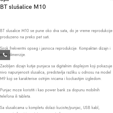
BT slušalice M10
BT slusalice M10 se pune oko dva sata, do je vreme reprodukcije
produzeno na preko pet sati.
Sirok frekventni opseg i jasnoca reprodukcije. Kompaktan dizajn i
male dimenzije.
Zaobljen dizajn kutije punjaca sa digitalnim displejom koji pokazuje
nivo napunjenosti slusalica, predstavlja razliku u odnosu na model
M9 koji se karakterise ostrijim ivicama i kockastijim izgledom.
Punjac moze koristiti i kao power bank za dopunu mobilnih
telefona ili tableta.
Sa slusalicama u kompletu dolazi kuciste/punjac, USB kabl,