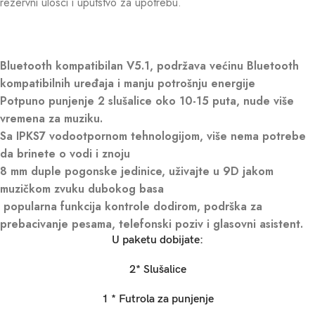
rezervni ulosci i uputstvo za upotrebu.
Bluetooth kompatibilan V5.1, podržava većinu Bluetooth
kompatibilnih uređaja i manju potrošnju energije
Potpuno punjenje 2 slušalice oko 10-15 puta, nude više
vremena za muziku.
Sa IPKS7 vodootpornom tehnologijom, više nema potrebe
da brinete o vodi i znoju
8 mm duple pogonske jedinice, uživajte u 9D jakom
muzičkom zvuku dubokog basa
popularna funkcija kontrole dodirom, podrška za
prebacivanje pesama, telefonski poziv i glasovni asistent.
U paketu dobijate:
2* Slušalice
1 * Futrola za punjenje