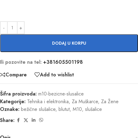
DODAJ U KORPU
Ili pozovite na tel:
+381605501198
Compare
Add to wishlist
Šifra proizvoda:
m10-bezicne-slusalice
Kategorije:
Tehnika i elektronika
,
Za Muškarce
,
Za Žene
Oznake:
bežične slušalice
,
blutut
,
M10
,
slušalice
Share:
Opis