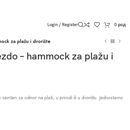
Login / Register
0
рсд
ock za plažu i dvorište
nezdo – hammock za plažu i
 savršen za odmor na plaži, u prirodi ili u dvorištu. Jednostavno