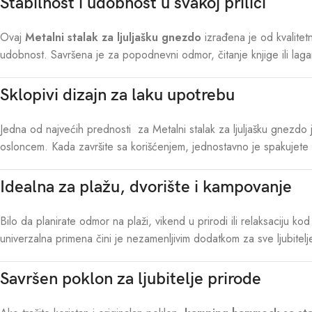
Stabilnost i udobnost u svakoj prilici
Ovaj
Metalni stalak za ljuljašku gnezdo
izrađena je od kvalitetn
udobnost. Savršena je za popodnevni odmor, čitanje knjige ili lagan
Sklopivi dizajn za laku upotrebu
Jedna od najvećih prednosti za Metalni stalak za ljuljašku gnezdo 
osloncem. Kada završite sa korišćenjem, jednostavno je spakujete
Idealna za plažu, dvorište i kampovanje
Bilo da planirate odmor na plaži, vikend u prirodi ili relaksaciju k
univerzalna primena čini je nezamenljivim dodatkom za sve ljubite
Savršen poklon za ljubitelje prirode