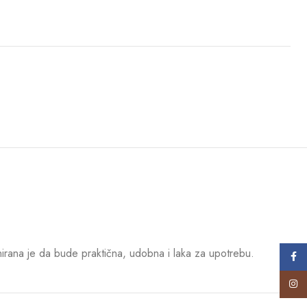
jnirana je da bude praktična, udobna i laka za upotrebu.
Face
Insta