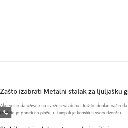
Zašto izabrati Metalni stalak za ljuljašku
Ako volite da uživate na svežem vazduhu i tražite idealan način da 
Možete je poneti na plažu, u kamp ili je koristiti u svom dvorištu.