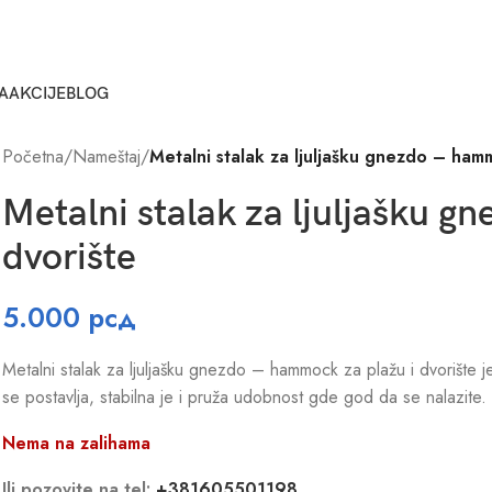
A
AKCIJE
BLOG
Početna
/
Nameštaj
/
Metalni stalak za ljuljašku gnezdo – hamm
Metalni stalak za ljuljašku g
dvorište
5.000
рсд
Metalni stalak za ljuljašku gnezdo – hammock za plažu i dvorište je
se postavlja, stabilna je i pruža udobnost gde god da se nalazite.
Nema na zalihama
Ili pozovite na tel:
+381605501198