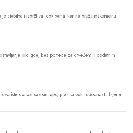
a je stabilna i izdržljiva, dok sama tkanina pruža maksimalnu
postavljanje bilo gde, bez potrebe za drvećem ili dodatnim
i dvorište donosi savršen spoj praktičnosti i udobnosti. Njena