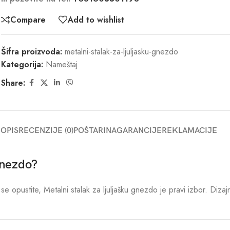
Compare
Add to wishlist
Šifra proizvoda:
metalni-stalak-za-ljuljasku-gnezdo
Kategorija:
Nameštaj
Share:
OPIS
RECENZIJE (0)
POŠTARINA
GARANCIJE
REKLAMACIJE
 gnezdo?
se opustite, Metalni stalak za ljuljašku gnezdo je pravi izbor. Diza