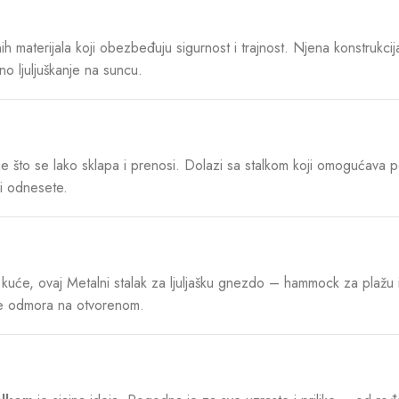
ih materijala koji obezbeđuju sigurnost i trajnost. Njena konstrukcij
o ljuljuškanje na suncu.
je što se lako sklapa i prenosi. Dolazi sa stalkom koji omogućava 
 i odnesete.
od kuće, ovaj Metalni stalak za ljuljašku gnezdo – hammock za plažu 
lje odmora na otvorenom.