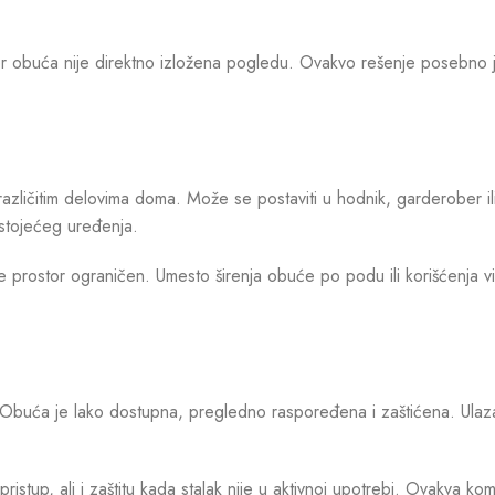
er obuća nije direktno izložena pogledu. Ovakvo rešenje posebno j
različitim delovima doma. Može se postaviti u hodnik, garderober i
stojećeg uređenja.
je prostor ograničen. Umesto širenja obuće po podu ili korišćenja 
uća je lako dostupna, pregledno raspoređena i zaštićena. Ulazak
ristup, ali i zaštitu kada stalak nije u aktivnoj upotrebi. Ovakva ko