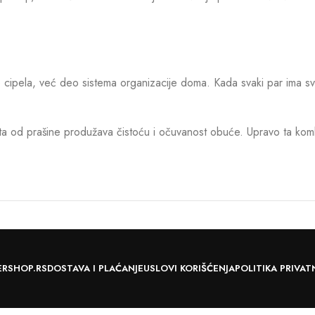
cipela, već deo sistema organizacije doma. Kada svaki par ima svo
ta od prašine produžava čistoću i očuvanost obuće. Upravo ta kombin
ERSHOP.RS
DOSTAVA I PLAĆANJE
USLOVI KORIŠĆENJA
POLITIKA PRIVAT