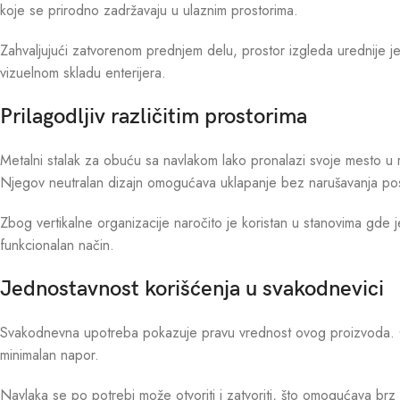
koje se prirodno zadržavaju u ulaznim prostorima.
Zahvaljujući zatvorenom prednjem delu, prostor izgleda urednije j
vizuelnom skladu enterijera.
Prilagodljiv različitim prostorima
Metalni stalak za obuću sa navlakom lako pronalazi svoje mesto u 
Njegov neutralan dizajn omogućava uklapanje bez narušavanja po
Zbog vertikalne organizacije naročito je koristan u stanovima gde 
funkcionalan način.
Jednostavnost korišćenja u svakodnevici
Svakodnevna upotreba pokazuje pravu vrednost ovog proizvoda. Ob
minimalan napor.
Navlaka se po potrebi može otvoriti i zatvoriti, što omogućava brz p