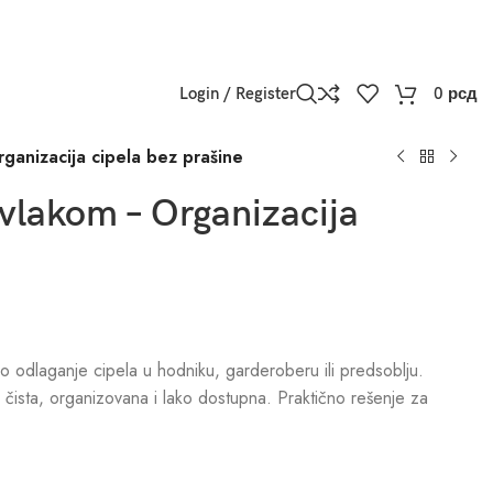
Login / Register
0
рсд
ganizacija cipela bez prašine
avlakom – Organizacija
 odlaganje cipela u hodniku, garderoberu ili predsoblju.
je čista, organizovana i lako dostupna. Praktično rešenje za