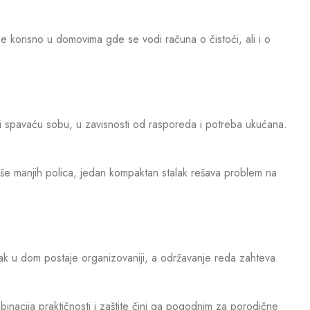
e korisno u domovima gde se vodi računa o čistoći, ali i o
li spavaću sobu, u zavisnosti od rasporeda i potreba ukućana.
više manjih polica, jedan kompaktan stalak rešava problem na
 u dom postaje organizovaniji, a održavanje reda zahteva
mbinacija praktičnosti i zaštite čini ga pogodnim za porodične