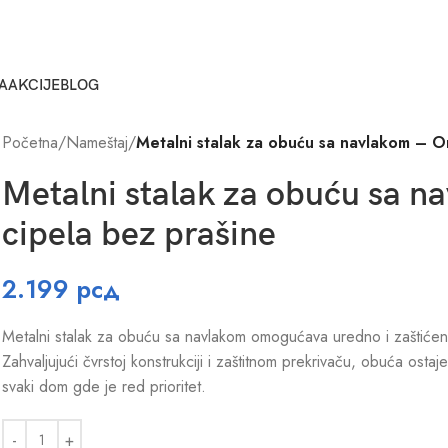
A
AKCIJE
BLOG
Početna
/
Nameštaj
/
Metalni stalak za obuću sa navlakom – Or
Metalni stalak za obuću sa n
cipela bez prašine
2.199
рсд
Metalni stalak za obuću sa navlakom omogućava uredno i zaštićeno
Zahvaljujući čvrstoj konstrukciji i zaštitnom prekrivaču, obuća osta
svaki dom gde je red prioritet.