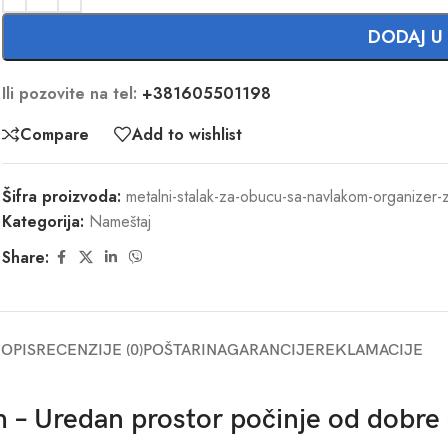
DODAJ U
Ili pozovite na tel:
+381605501198
Compare
Add to wishlist
Šifra proizvoda:
metalni-stalak-za-obucu-sa-navlakom-organizer-
Kategorija:
Nameštaj
Share:
OPIS
RECENZIJE (0)
POŠTARINA
GARANCIJE
REKLAMACIJE
 – Uredan prostor počinje od dobre 