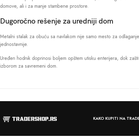
domove, ali i za manje stambene prostore.
Dugoročno rešenje za uredniji dom
Metalni stalak za obuću sa navlakom nije samo mesto za odlaganje 
jednostavnije.
Uređen hodnik doprinosi boljem opštem utisku enterijera, dok zašti
izborom za savremeni dom.
KAKO KUPITI NA TRAD