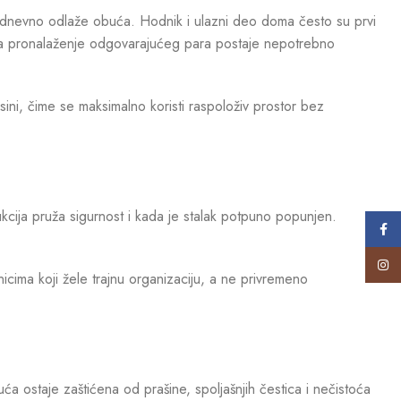
kodnevno odlaže obuća. Hodnik i ulazni deo doma često su prvi
o, a pronalaženje odgovarajućeg para postaje nepotrebno
ini, čime se maksimalno koristi raspoloživ prostor bez
rukcija pruža sigurnost i kada je stalak potpuno popunjen.
Face
Insta
ima koji žele trajnu organizaciju, a ne privremeno
a ostaje zaštićena od prašine, spoljašnjih čestica i nečistoća