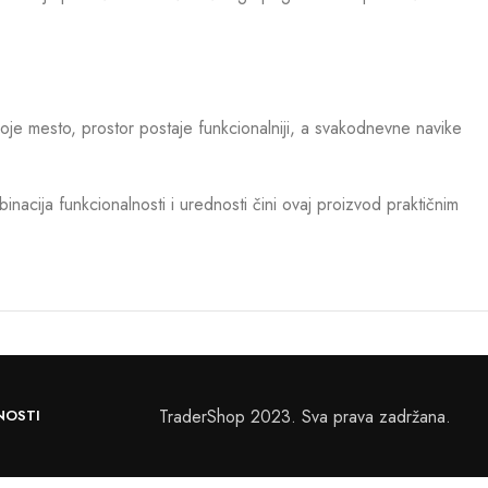
je mesto, prostor postaje funkcionalniji, a svakodnevne navike
acija funkcionalnosti i urednosti čini ovaj proizvod praktičnim
TraderShop 2023. Sva prava zadržana.
NOSTI