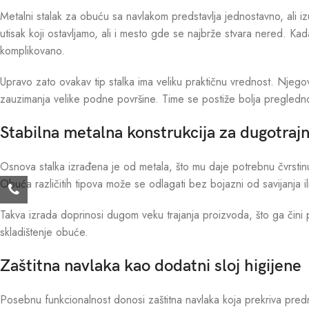
Metalni stalak za obuću sa navlakom predstavlja jednostavno, ali 
utisak koji ostavljamo, ali i mesto gde se najbrže stvara nered.
komplikovano.
Upravo zato ovakav tip stalka ima veliku praktičnu vrednost. Njego
zauzimanja velike podne površine. Time se postiže bolja preglednos
Stabilna metalna konstrukcija za dugotraj
Osnova stalka izrađena je od metala, što mu daje potrebnu čvrstinu 
Obuća različitih tipova može se odlagati bez bojazni od savijanja il
Takva izrada doprinosi dugom veku trajanja proizvoda, što ga čini
skladištenje obuće.
Zaštitna navlaka kao dodatni sloj higijene
Posebnu funkcionalnost donosi zaštitna navlaka koja prekriva prednj