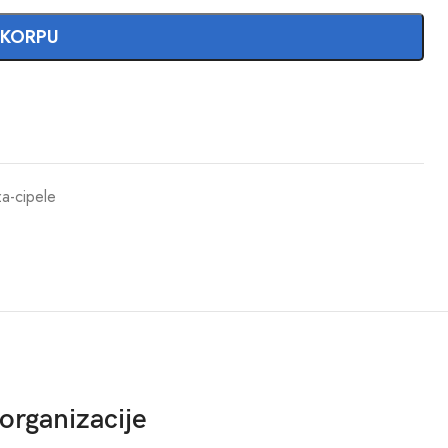
 KORPU
za-cipele
organizacije