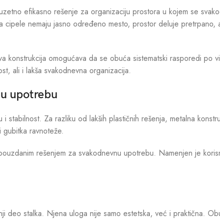
izuzetno efikasno rešenje za organizaciju prostora u kojem se sva
 Kada cipele nemaju jasno određeno mesto, prostor deluje pretrpan
va konstrukcija omogućava da se obuća sistematski rasporedi po vis
t, ali i lakša svakodnevna organizacija.
nu upotrebu
i stabilnost. Za razliku od lakših plastičnih rešenja, metalna konst
i gubitka ravnoteže.
 pouzdanim rešenjem za svakodnevnu upotrebu. Namenjen je korisnic
i deo stalka. Njena uloga nije samo estetska, već i praktična. Obuć