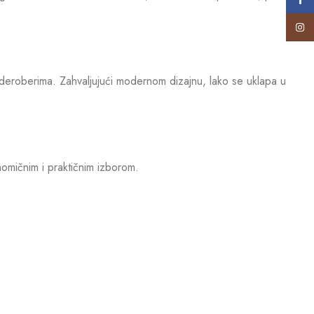
Insta
arderoberima. Zahvaljujući modernom dizajnu, lako se uklapa u
nomičnim i praktičnim izborom.