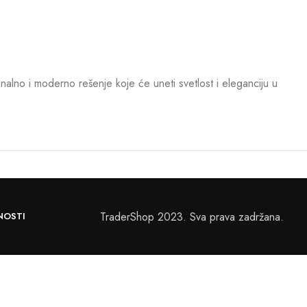
alno i moderno rešenje koje će uneti svetlost i eleganciju u
TraderShop 2023. Sva prava zadržana.
NOSTI