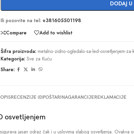
DODAJ U
Ili pozovite na tel:
+381605501198
Compare
Add to wishlist
Šifra proizvoda:
metalno-zidno-ogledalo-sa-led-osvetljenjem-za-k
Kategorija:
Sve za Kuću
Share:
OPIS
RECENZIJE (0)
POŠTARINA
GARANCIJE
REKLAMACIJE
D osvetljenjem
osigurava jasan odraz čak i u uslovima slabog osvetljenja. Ovakva o