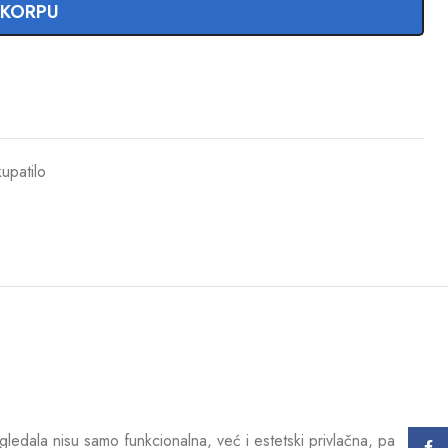
 KORPU
upatilo
gledala nisu samo funkcionalna, već i estetski privlačna, pa
Face