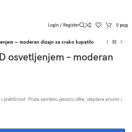
Login / Register
0
рсд
jenjem – moderan dizajn za svako kupatilo
ED osvetljenjem – moderan
 praktičnost. Pruža savršenu jasnoću slike, ulepšava prostor i