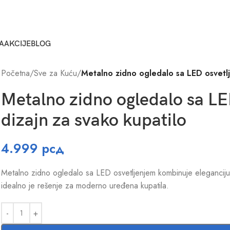
A
AKCIJE
BLOG
Početna
/
Sve za Kuću
/
Metalno zidno ogledalo sa LED osvetl
Metalno zidno ogledalo sa L
dizajn za svako kupatilo
4.999
рсд
Metalno zidno ogledalo sa LED osvetljenjem kombinuje eleganciju i
idealno je rešenje za moderno uređena kupatila.