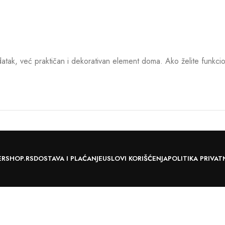
ak, već praktičan i dekorativan element doma. Ako želite funkcion
ERSHOP.RS
DOSTAVA I PLAĆANJE
USLOVI KORIŠĆENJA
POLITIKA PRIVAT