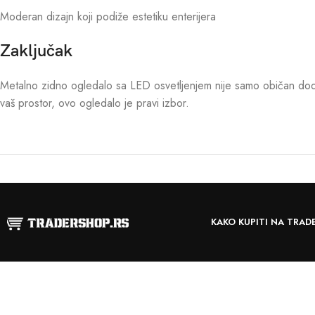
Moderan dizajn koji podiže estetiku enterijera
Zaključak
Metalno zidno ogledalo sa LED osvetljenjem nije samo običan dodat
vaš prostor, ovo ogledalo je pravi izbor.
KAKO KUPITI NA TRAD