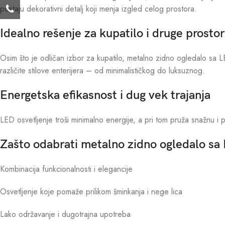
postaju dekorativni detalj koji menja izgled celog prostora.
Idealno rešenje za kupatilo i druge prostor
Osim što je odličan izbor za kupatilo, metalno zidno ogledalo sa 
različite stilove enterijera – od minimalističkog do luksuznog.
Energetska efikasnost i dug vek trajanja
LED osvetljenje troši minimalno energije, a pri tom pruža snažnu i 
Zašto odabrati metalno zidno ogledalo sa
Kombinacija funkcionalnosti i elegancije
Osvetljenje koje pomaže prilikom šminkanja i nege lica
Lako održavanje i dugotrajna upotreba