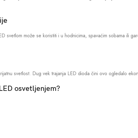
ije
LED svetlom može se koristiti i u hodnicima, spavaćim sobama ili g
prijatnu svetlost. Dug vek trajanja LED dioda čini ovo ogledalo eko
 LED osvetljenjem?