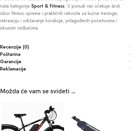
naše kategorije
Sport & Fitness
. U ponudi vas očekuje širok
izbor fitness opreme i praktičnih rekvizita za kućne treninge,
rekreaciju i održavanje kondicije, prilagođenih početnicima i
iskusnim vežbačima.
Recenzije (0)
Poštarina
Garancije
Reklamacije
Možda će vam se svideti …