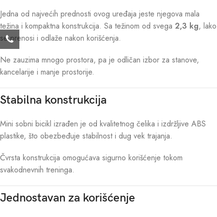
Jedna od najvećih prednosti ovog uređaja jeste njegova mala
težina i kompaktna konstrukcija. Sa težinom od svega
2,3 kg
, lako
se prenosi i odlaže nakon korišćenja.
Ne zauzima mnogo prostora, pa je odličan izbor za stanove,
kancelarije i manje prostorije.
Stabilna konstrukcija
Mini sobni bicikl izrađen je od kvalitetnog čelika i izdržljive ABS
plastike, što obezbeđuje stabilnost i dug vek trajanja.
Čvrsta konstrukcija omogućava sigurno korišćenje tokom
svakodnevnih treninga.
Jednostavan za korišćenje