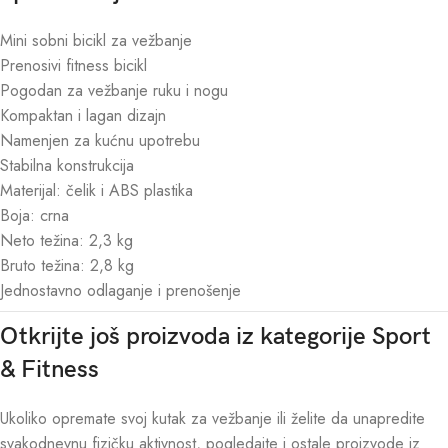
Mini sobni bicikl za vežbanje
Prenosivi fitness bicikl
Pogodan za vežbanje ruku i nogu
Kompaktan i lagan dizajn
Namenjen za kućnu upotrebu
Stabilna konstrukcija
Materijal: čelik i ABS plastika
Boja: crna
Neto težina: 2,3 kg
Bruto težina: 2,8 kg
Jednostavno odlaganje i prenošenje
Otkrijte još proizvoda iz kategorije Sport
& Fitness
Ukoliko opremate svoj kutak za vežbanje ili želite da unapredite
svakodnevnu fizičku aktivnost, pogledajte i ostale proizvode iz