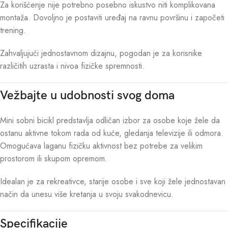
Za korišćenje nije potrebno posebno iskustvo niti komplikovana
montaža. Dovoljno je postaviti uređaj na ravnu površinu i započeti
trening.
Zahvaljujući jednostavnom dizajnu, pogodan je za korisnike
različitih uzrasta i nivoa fizičke spremnosti.
Vežbajte u udobnosti svog doma
Mini sobni bicikl predstavlja odličan izbor za osobe koje žele da
ostanu aktivne tokom rada od kuće, gledanja televizije ili odmora.
Omogućava laganu fizičku aktivnost bez potrebe za velikim
prostorom ili skupom opremom.
Idealan je za rekreativce, starije osobe i sve koji žele jednostavan
način da unesu više kretanja u svoju svakodnevicu.
Specifikacije