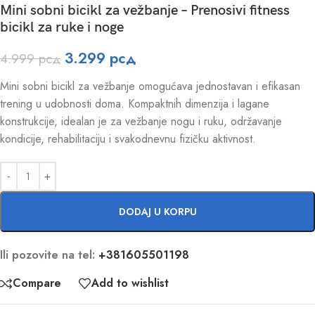
Mini sobni bicikl za vežbanje – Prenosivi fitness
bicikl za ruke i noge
3.299
рсд
4.999
рсд
Mini sobni bicikl za vežbanje omogućava jednostavan i efikasan
trening u udobnosti doma. Kompaktnih dimenzija i lagane
konstrukcije, idealan je za vežbanje nogu i ruku, održavanje
kondicije, rehabilitaciju i svakodnevnu fizičku aktivnost.
DODAJ U KORPU
Ili pozovite na tel:
+381605501198
Compare
Add to wishlist