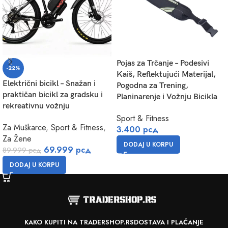
Pojas za Trčanje – Podesivi
-22%
Kaiš, Reflektujući Materijal,
Električni bicikl – Snažan i
Pogodna za Trening,
praktičan bicikl za gradsku i
Planinarenje i Vožnju Bicikla
rekreativnu vožnju
Sport & Fitness
Za Muškarce
,
Sport & Fitness
,
3.400
рсд
Za Žene
DODAJ U KORPU
69.999
рсд
89.999
рсд
DODAJ U KORPU
KAKO KUPITI NA TRADERSHOP.RS
DOSTAVA I PLAĆANJE