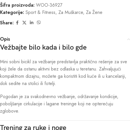
Šifra proizvoda:
WOO-36927
Kategorije:
Sport & Fitness
,
Za Muškarce
,
Za Žene
Share:
Opis
Vežbajte bilo kada i bilo gde
Mini sobni bicikl za vežbanje predstavlja praktično rešenje za sve
koji žele da ostanu aktivni bez odlaska u teretanu. Zahvaljujući
kompaktnom dizajnu, možete ga koristiti kod kuće ili u kancelariji,
dok sedite na stolici ili fotelji.
Pogodan je za svakodnevno vežbanje, održavanje kondicije,
poboljšanje cirkulacije i lagane treninge koji ne opterećuju
zglobove.
Trening za ruke i noge