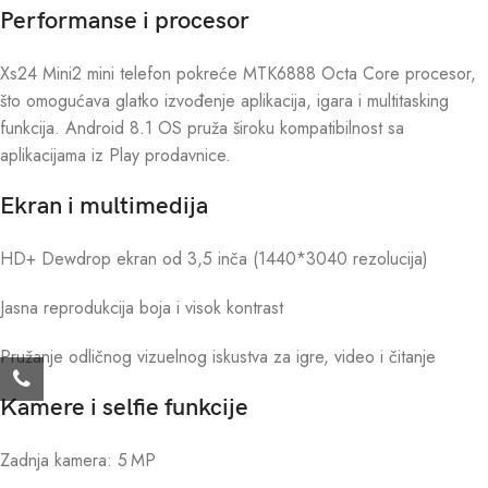
Performanse i procesor
Xs24 Mini2 mini telefon pokreće MTK6888 Octa Core procesor,
što omogućava glatko izvođenje aplikacija, igara i multitasking
funkcija. Android 8.1 OS pruža široku kompatibilnost sa
aplikacijama iz Play prodavnice.
Ekran i multimedija
HD+ Dewdrop ekran od 3,5 inča (1440*3040 rezolucija)
Jasna reprodukcija boja i visok kontrast
Pružanje odličnog vizuelnog iskustva za igre, video i čitanje
Kamere i selfie funkcije
Zadnja kamera: 5 MP