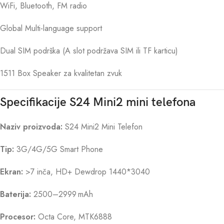
WiFi, Bluetooth, FM radio
Global Multi-language support
Dual SIM podrška (A slot podržava SIM ili TF karticu)
1511 Box Speaker za kvalitetan zvuk
Specifikacije S24 Mini2 mini telefona
Naziv proizvoda:
S24 Mini2 Mini Telefon
Tip:
3G/4G/5G Smart Phone
Ekran:
>7 inča, HD+ Dewdrop 1440*3040
Baterija:
2500–2999 mAh
Procesor:
Octa Core, MTK6888