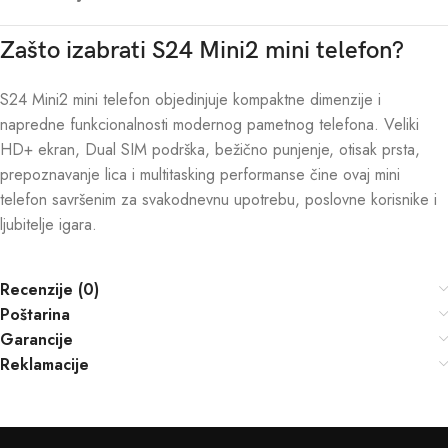
Zašto izabrati S24 Mini2 mini telefon?
S24 Mini2 mini telefon objedinjuje kompaktne dimenzije i
napredne funkcionalnosti modernog pametnog telefona. Veliki
HD+ ekran, Dual SIM podrška, bežično punjenje, otisak prsta,
prepoznavanje lica i multitasking performanse čine ovaj mini
telefon savršenim za svakodnevnu upotrebu, poslovne korisnike i
ljubitelje igara.
Recenzije (0)
Poštarina
Garancije
Reklamacije