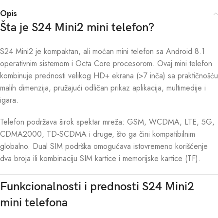
Opis
Šta je S24 Mini2 mini telefon?
S24 Mini2 je kompaktan, ali moćan mini telefon sa Android 8.1
operativnim sistemom i Octa Core procesorom. Ovaj mini telefon
kombinuje prednosti velikog HD+ ekrana (>7 inča) sa praktičnošću
malih dimenzija, pružajući odličan prikaz aplikacija, multimedije i
igara.
Telefon podržava širok spektar mreža: GSM, WCDMA, LTE, 5G,
CDMA2000, TD-SCDMA i druge, što ga čini kompatibilnim
globalno. Dual SIM podrška omogućava istovremeno korišćenje
dva broja ili kombinaciju SIM kartice i memorijske kartice (TF).
Funkcionalnosti i prednosti S24 Mini2
mini telefona