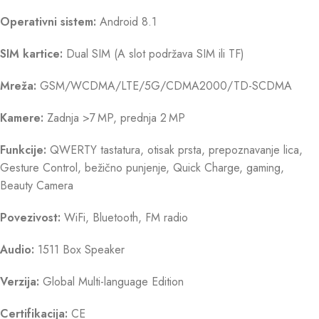
Operativni sistem:
Android 8.1
SIM kartice:
Dual SIM (A slot podržava SIM ili TF)
Mreža:
GSM/WCDMA/LTE/5G/CDMA2000/TD-SCDMA
Kamere:
Zadnja >7 MP, prednja 2 MP
Funkcije:
QWERTY tastatura, otisak prsta, prepoznavanje lica,
Gesture Control, bežično punjenje, Quick Charge, gaming,
Beauty Camera
Povezivost:
WiFi, Bluetooth, FM radio
Audio:
1511 Box Speaker
Verzija:
Global Multi-language Edition
Certifikacija:
CE