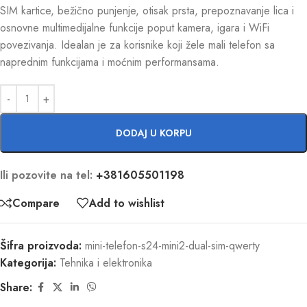
SIM kartice, bežično punjenje, otisak prsta, prepoznavanje lica i
osnovne multimedijalne funkcije poput kamera, igara i WiFi
povezivanja. Idealan je za korisnike koji žele mali telefon sa
naprednim funkcijama i moćnim performansama.
DODAJ U KORPU
Ili pozovite na tel:
+381605501198
Compare
Add to wishlist
Šifra proizvoda:
mini-telefon-s24-mini2-dual-sim-qwerty
Kategorija:
Tehnika i elektronika
Share: