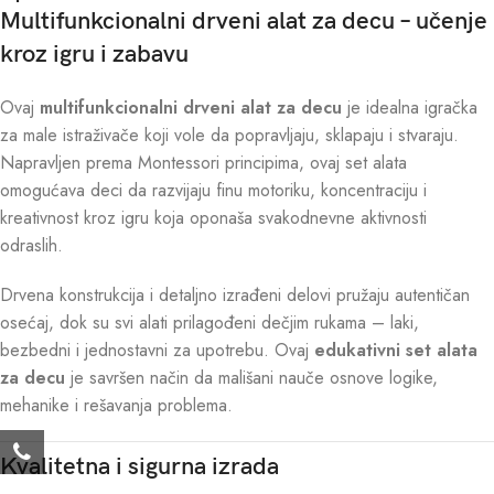
Multifunkcionalni drveni alat za decu – učenje
kroz igru i zabavu
Ovaj
multifunkcionalni drveni alat za decu
je idealna igračka
za male istraživače koji vole da popravljaju, sklapaju i stvaraju.
Napravljen prema Montessori principima, ovaj set alata
omogućava deci da razvijaju finu motoriku, koncentraciju i
kreativnost kroz igru koja oponaša svakodnevne aktivnosti
odraslih.
Drvena konstrukcija i detaljno izrađeni delovi pružaju autentičan
osećaj, dok su svi alati prilagođeni dečjim rukama – laki,
bezbedni i jednostavni za upotrebu. Ovaj
edukativni set alata
za decu
je savršen način da mališani nauče osnove logike,
mehanike i rešavanja problema.
Kvalitetna i sigurna izrada