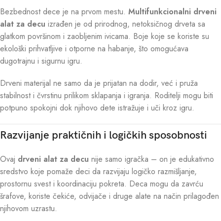
Bezbednost dece je na prvom mestu.
Multifunkcionalni drveni
alat za decu
izrađen je od prirodnog, netoksičnog drveta sa
glatkom površinom i zaobljenim ivicama. Boje koje se koriste su
ekološki prihvatljive i otporne na habanje, što omogućava
dugotrajnu i sigurnu igru.
Drveni materijal ne samo da je prijatan na dodir, već i pruža
stabilnost i čvrstinu prilikom sklapanja i igranja. Roditelji mogu biti
potpuno spokojni dok njihovo dete istražuje i uči kroz igru.
Razvijanje praktičnih i logičkih sposobnosti
Ovaj
drveni alat za decu
nije samo igračka – on je edukativno
sredstvo koje pomaže deci da razvijaju logičko razmišljanje,
prostornu svest i koordinaciju pokreta. Deca mogu da zavrću
šrafove, koriste čekiće, odvijače i druge alate na način prilagođen
njihovom uzrastu.