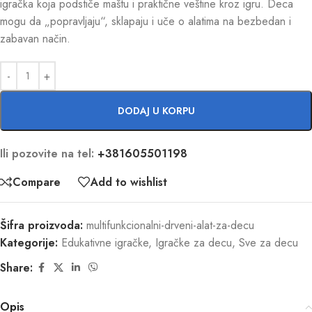
igračka koja podstiče maštu i praktične veštine kroz igru. Deca
mogu da „popravljaju“, sklapaju i uče o alatima na bezbedan i
zabavan način.
DODAJ U KORPU
Ili pozovite na tel:
+381605501198
Compare
Add to wishlist
Šifra proizvoda:
multifunkcionalni-drveni-alat-za-decu
Kategorije:
Edukativne igračke
,
Igračke za decu
,
Sve za decu
Share:
Opis