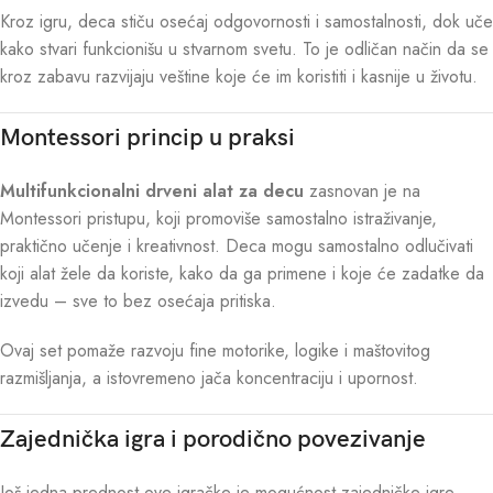
Kroz igru, deca stiču osećaj odgovornosti i samostalnosti, dok uče
kako stvari funkcionišu u stvarnom svetu. To je odličan način da se
kroz zabavu razvijaju veštine koje će im koristiti i kasnije u životu.
Montessori princip u praksi
Multifunkcionalni drveni alat za decu
zasnovan je na
Montessori pristupu, koji promoviše samostalno istraživanje,
praktično učenje i kreativnost. Deca mogu samostalno odlučivati
koji alat žele da koriste, kako da ga primene i koje će zadatke da
izvedu – sve to bez osećaja pritiska.
Ovaj set pomaže razvoju fine motorike, logike i maštovitog
razmišljanja, a istovremeno jača koncentraciju i upornost.
Zajednička igra i porodično povezivanje
Još jedna prednost ove igračke je mogućnost zajedničke igre.