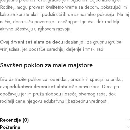
Roditelji mogu provesti kvalitetno vreme sa decom, pokazujući im
kako se koriste alati i podstičući ih da samostalno pokušaju. Na taj
način, deca stiču poverenje i osećaj postignuća, dok roditelji
aktivno učestvuju u njihovom razvoju.
Ovaj
drveni set alata za decu
idealan je i za grupnu igru sa
vršnjacima, jer podstiče saradnju, deljenje i timski rad.
Savršen poklon za male majstore
Bilo da tražite poklon za rođendan, praznik ili specijalnu priliku,
ovaj
edukativni drveni set alata
biće pravi izbor. Deca ga
obožavaju jer im pruža slobodu i osećaj stvarnog rada, dok
roditelji cene njegovu edukativnu i bezbednu vrednost.
Recenzije (0)
Poštarina