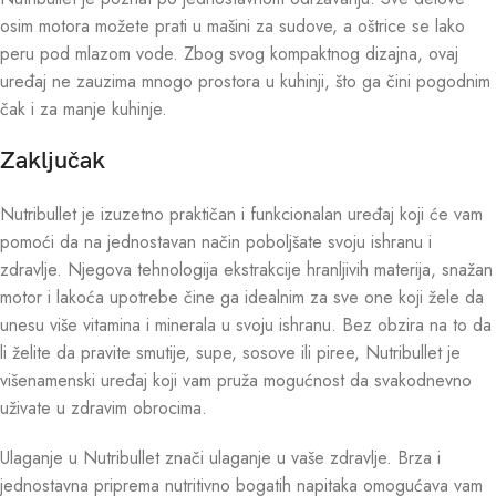
osim motora možete prati u mašini za sudove, a oštrice se lako
peru pod mlazom vode. Zbog svog kompaktnog dizajna, ovaj
uređaj ne zauzima mnogo prostora u kuhinji, što ga čini pogodnim
čak i za manje kuhinje.
Zaključak
Nutribullet je izuzetno praktičan i funkcionalan uređaj koji će vam
pomoći da na jednostavan način poboljšate svoju ishranu i
zdravlje. Njegova tehnologija ekstrakcije hranljivih materija, snažan
motor i lakoća upotrebe čine ga idealnim za sve one koji žele da
unesu više vitamina i minerala u svoju ishranu. Bez obzira na to da
li želite da pravite smutije, supe, sosove ili piree, Nutribullet je
višenamenski uređaj koji vam pruža mogućnost da svakodnevno
uživate u zdravim obrocima.
Ulaganje u Nutribullet znači ulaganje u vaše zdravlje. Brza i
jednostavna priprema nutritivno bogatih napitaka omogućava vam