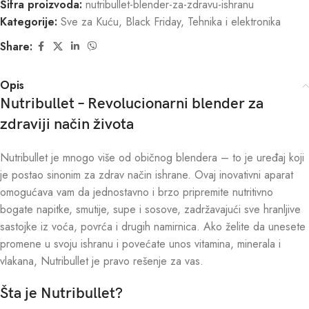
Šifra proizvoda:
nutribullet-blender-za-zdravu-ishranu
Kategorije:
Sve za Kuću
,
Black Friday
,
Tehnika i elektronika
Share:
Opis
Nutribullet – Revolucionarni blender za
zdraviji način života
Nutribullet je mnogo više od običnog blendera – to je uređaj koji
je postao sinonim za zdrav način ishrane. Ovaj inovativni aparat
omogućava vam da jednostavno i brzo pripremite nutritivno
bogate napitke, smutije, supe i sosove, zadržavajući sve hranljive
sastojke iz voća, povrća i drugih namirnica. Ako želite da unesete
promene u svoju ishranu i povećate unos vitamina, minerala i
vlakana, Nutribullet je pravo rešenje za vas.
Šta je Nutribullet?