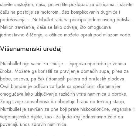
stavite sastojke u čašu, pričvrstite poklopac sa oštricama, i stavite
čašu na postolje sa motorom. Bez komplikovanih dugmića i
podešavanja – Nutribullet radi na principu jednostavnog pritiska.
Nakon završetka, čaša se lako odvaja, što omogućava
jednostavno čišćenje, a oštrice možete oprati pod mlazom vode.
Višenamenski uređaj
Nutribullet nije samo za smutije – njegova upotreba je veoma
široka. Možete ga koristiti za pravljenje domaćih supa, pirea za
bebe, sosova, pa čak i domaćih putera od orašastih plodova.
Ovaj blender je odličan za ljude sa specifičnim dijetama jer
omogućava lako uključivanje različitih vrsta namirnica u obroke.
Zbog svoje sposobnosti da obrađuje hranu do tečnog stanja,
Nutribullet je savršen za one koji prate niskokalorične, veganske ili
vegetarijanske dijete, kao i za ljude koji jednostavno žele da
povećaju unos zdravih namirnica.