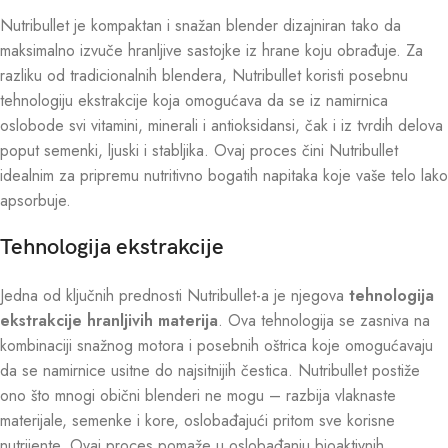
Nutribullet je kompaktan i snažan blender dizajniran tako da
maksimalno izvuče hranljive sastojke iz hrane koju obrađuje. Za
razliku od tradicionalnih blendera, Nutribullet koristi posebnu
tehnologiju ekstrakcije koja omogućava da se iz namirnica
oslobode svi vitamini, minerali i antioksidansi, čak i iz tvrdih delova
poput semenki, ljuski i stabljika. Ovaj proces čini Nutribullet
idealnim za pripremu nutritivno bogatih napitaka koje vaše telo lako
apsorbuje.
Tehnologija ekstrakcije
Jedna od ključnih prednosti Nutribullet-a je njegova
tehnologija
ekstrakcije hranljivih materija
. Ova tehnologija se zasniva na
kombinaciji snažnog motora i posebnih oštrica koje omogućavaju
da se namirnice usitne do najsitnijih čestica. Nutribullet postiže
ono što mnogi obični blenderi ne mogu – razbija vlaknaste
materijale, semenke i kore, oslobađajući pritom sve korisne
nutrijente. Ovaj proces pomaže u oslobađanju bioaktivnih