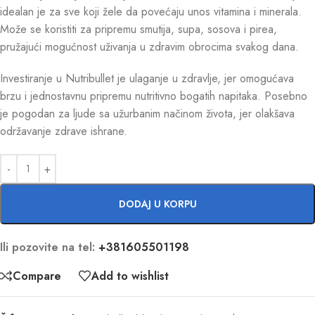
idealan je za sve koji žele da povećaju unos vitamina i minerala.
Može se koristiti za pripremu smutija, supa, sosova i pirea,
pružajući mogućnost uživanja u zdravim obrocima svakog dana.
Investiranje u Nutribullet je ulaganje u zdravlje, jer omogućava
brzu i jednostavnu pripremu nutritivno bogatih napitaka. Posebno
je pogodan za ljude sa užurbanim načinom života, jer olakšava
održavanje zdrave ishrane.
DODAJ U KORPU
Ili pozovite na tel:
+381605501198
Compare
Add to wishlist