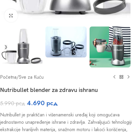
Click to enlarge
Početna
/
Sve za Kuću
Nutribullet blender za zdravu ishranu
4.690
рсд
5.990
рсд
Nutribullet je praktičan i višenamenski uređaj koji omogućava
jednostavno unapređenje ishrane i zdravlja. Zahvaljujući tehnologiji
ekstrakcije hranljivih materija, snažnom motoru i lakoći korišćenja,