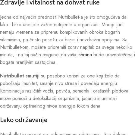
Zdravlje i vitalnost na dohvat ruke
Jedna od najvećih prednosti Nutribullet-a je što omogućava da
lako i brzo unesete važne nutrijente u organizam. Mnogi ljudi
nemaju vremena za pripremu komplikovanih obroka bogatih
vitaminima, pa često posežu za brzim i nezdravim opcijama. Sa
Nutribullet-om, možete pripremiti zdrav napitak za svega nekoliko
minuta, i na taj način osigurati da vaša
ishrana
bude uravnotežena i
bogata hranljivim sastojcima.
Nutribullet smutiji
su posebno korisni za one koji žele da
poboljšaju imunitet, smanje nivo stresa i povećaju energiju.
Kombinacija različitih voćki, povrća, semenki i orašastih plodova
može pomoći u detoksikaciji organizma, jačanju imuniteta i
održavanju optimalnog nivoa energije tokom dana.
Lako održavanje
Nutribullet je poznat po jednostavnom održavanju. Sve delove