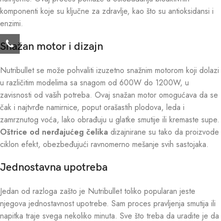
komponenti koje su ključne za zdravlje, kao što su antioksidansi i
enzimi.
Snažan motor i dizajn
Nutribullet se može pohvaliti izuzetno snažnim motorom koji dolazi
u različitim modelima sa snagom od 600W do 1200W, u
zavisnosti od vaših potreba. Ovaj snažan motor omogućava da se
čak i najtvrđe namirnice, poput orašastih plodova, leda i
zamrznutog voća, lako obrađuju u glatke smutije ili kremaste supe.
Oštrice od nerđajućeg čelika
dizajnirane su tako da proizvode
ciklon efekt, obezbeđujući ravnomerno mešanje svih sastojaka.
Jednostavna upotreba
Jedan od razloga zašto je Nutribullet toliko popularan jeste
njegova jednostavnost upotrebe. Sam proces pravljenja smutija ili
napitka traje svega nekoliko minuta. Sve što treba da uradite je da