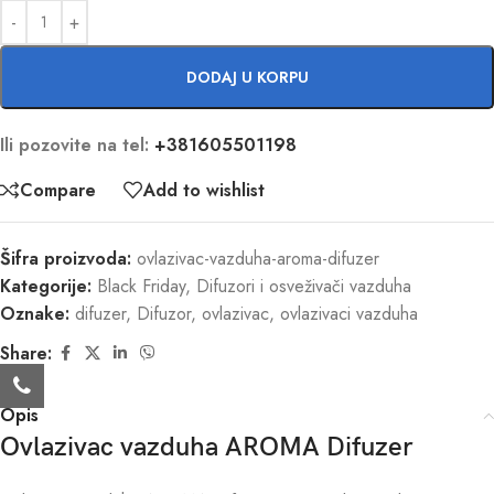
DODAJ U KORPU
Ili pozovite na tel:
+381605501198
Compare
Add to wishlist
Šifra proizvoda:
ovlazivac-vazduha-aroma-difuzer
Kategorije:
Black Friday
,
Difuzori i osveživači vazduha
Oznake:
difuzer
,
Difuzor
,
ovlazivac
,
ovlazivaci vazduha
Share:
Opis
Ovlazivac vazduha AROMA Difuzer