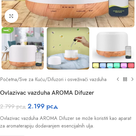
Click to enlarge
Početna
/
Sve za Kuću
/
Difuzori i osveživači vazduha
Ovlazivac vazduha AROMA Difuzer
2.199
рсд
2.799
рсд
Ovlazivac vazduha AROMA Difuzer se može koristiti kao aparat
za aromaterapiju dodavanjem esencijalnih ulja.