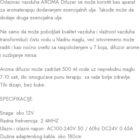
Ovlazivac vazduha AROMA Difuzer se može koristiti kao aparat
za aromaterapiju dodavanjem esencijalnih ulja. Takođe može da
dodaje druga esencijalna ulja.
Ne samo da može poboljšati kvalitet vazduha i vlažnost vazduha
transformišući čistu vodu u hladnu maglu, već istovremeno može
raditi i kao noćno svetlo sa raspoloženjem u 7 boja, difuzor arome
i suzbijanje mirisa.
Aroma difuzor može zadržati 500 ml vode uz neprekidnu maglu
7-10 sati, što omogućava punu terapiju za vaše bolje zdravlje.
Tihi dizajn, bez buke.
SPECIFIKACIJE:
Snaga: oko 12V
Radna frekvencija: 2.4MHZ
Ulazni i izlazni napon: AC100-240V 50 / 60hz DC24V 0.65A
Dužina adapterskog kabla: oko 180cm