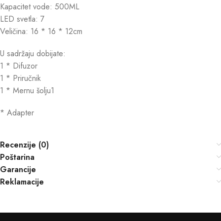
Kapacitet vode: 500ML
LED svetla: 7
Veličina: 16 * 16 * 12cm
U sadržaju dobijate:
1 * Difuzor
1 * Priručnik
1 * Mernu šolju1
* Adapter
Recenzije (0)
Poštarina
Garancije
Reklamacije