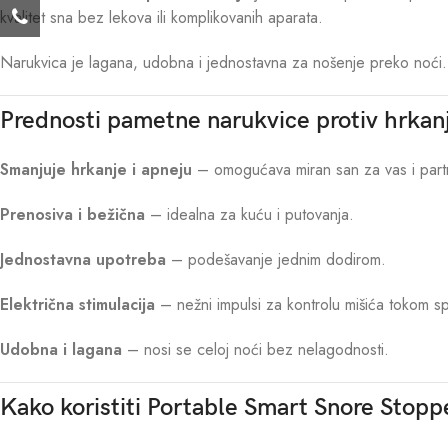
kvalitet sna bez lekova ili komplikovanih aparata.
Narukvica je lagana, udobna i jednostavna za nošenje preko noći. N
Prednosti pametne narukvice protiv hrkan
Smanjuje hrkanje i apneju
– omogućava miran san za vas i part
Prenosiva i bežična
– idealna za kuću i putovanja.
Jednostavna upotreba
– podešavanje jednim dodirom.
Električna stimulacija
– nežni impulsi za kontrolu mišića tokom s
Udobna i lagana
– nosi se celoj noći bez nelagodnosti.
Kako koristiti Portable Smart Snore Stopp