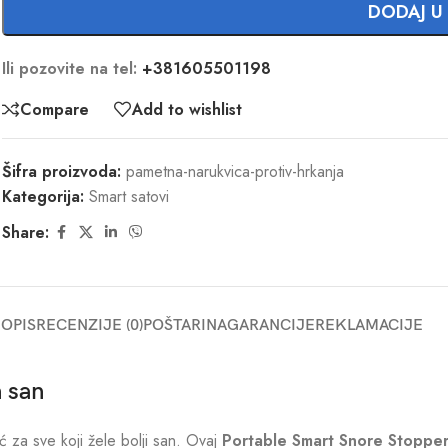
DODAJ U
Ili pozovite na tel:
+381605501198
Compare
Add to wishlist
Šifra proizvoda:
pametna-narukvica-protiv-hrkanja
Kategorija:
Smart satovi
Share:
OPIS
RECENZIJE (0)
POŠTARINA
GARANCIJE
REKLAMACIJE
n san
 za sve koji žele bolji san. Ovaj
Portable Smart Snore Stopper