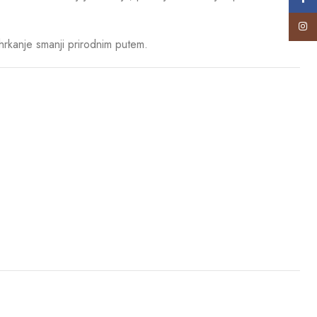
Insta
hrkanje smanji prirodnim putem.