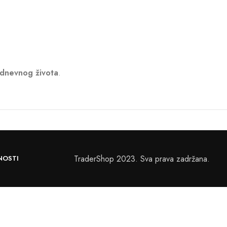
odnevnog života
.
TraderShop 2023. Sva prava zadržana.
NOSTI