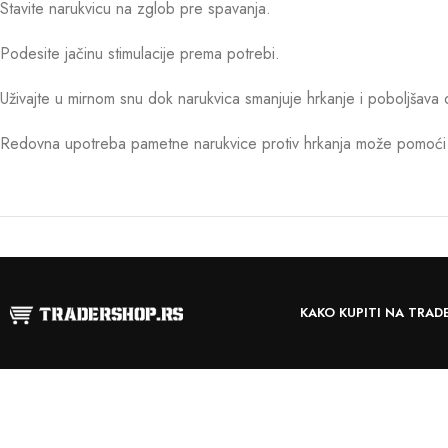
Stavite narukvicu na zglob pre spavanja.
Podesite jačinu stimulacije prema potrebi.
Uživajte u mirnom snu dok narukvica smanjuje hrkanje i poboljšava 
Redovna upotreba pametne narukvice protiv hrkanja može pomoć
KAKO KUPITI NA TRAD