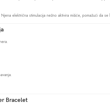
jena električna stimulacija nežno aktivira mišiće, pomažući da se 
ja
nera.
pavanja.
er Bracelet