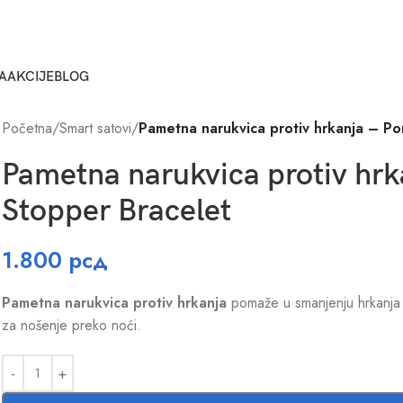
A
AKCIJE
BLOG
Početna
/
Smart satovi
/
Pametna narukvica protiv hrkanja – Po
Pametna narukvica protiv hrk
Stopper Bracelet
1.800
рсд
Pametna narukvica protiv hrkanja
pomaže u smanjenju hrkanja 
za nošenje preko noći.