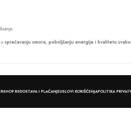
disanje.
i u
sprečavanju umora, poboljšanju energije i kvalitetu svak
ERSHOP.RS
DOSTAVA I PLAĆANJE
USLOVI KORIŠĆENJA
POLITIKA PRIVAT