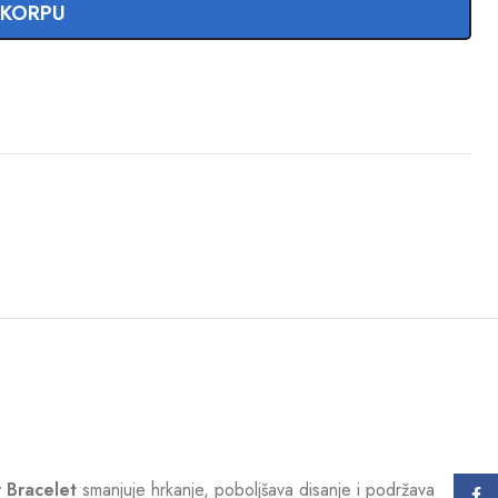
 KORPU
 Bracelet
smanjuje hrkanje, poboljšava disanje i podržava
Face