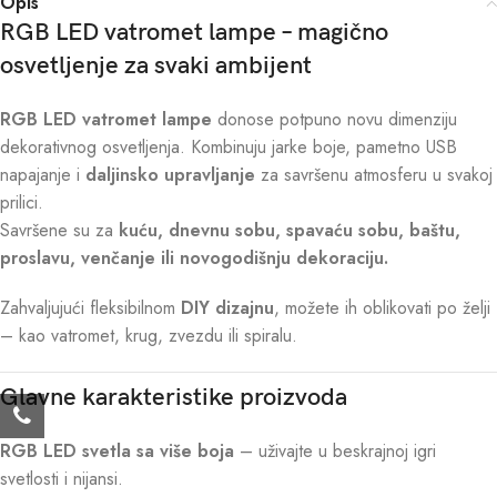
Opis
RGB LED vatromet lampe – magično
osvetljenje za svaki ambijent
RGB LED vatromet lampe
donose potpuno novu dimenziju
dekorativnog osvetljenja. Kombinuju jarke boje, pametno USB
napajanje i
daljinsko upravljanje
za savršenu atmosferu u svakoj
prilici.
Savršene su za
kuću, dnevnu sobu, spavaću sobu, baštu,
proslavu, venčanje ili novogodišnju dekoraciju.
Zahvaljujući fleksibilnom
DIY dizajnu
, možete ih oblikovati po želji
– kao vatromet, krug, zvezdu ili spiralu.
Glavne karakteristike proizvoda
RGB LED svetla sa više boja
– uživajte u beskrajnoj igri
svetlosti i nijansi.