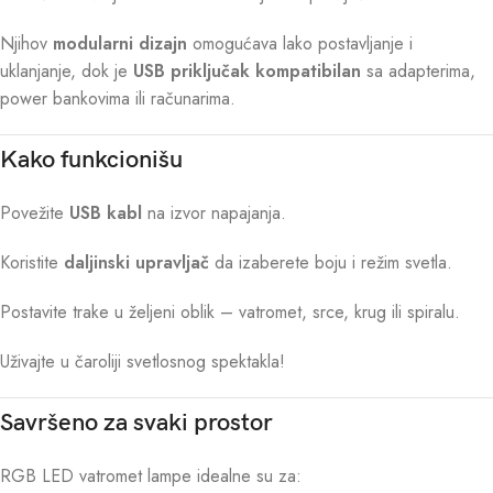
Njihov
modularni dizajn
omogućava lako postavljanje i
uklanjanje, dok je
USB priključak kompatibilan
sa adapterima,
power bankovima ili računarima.
Kako funkcionišu
Povežite
USB kabl
na izvor napajanja.
Koristite
daljinski upravljač
da izaberete boju i režim svetla.
Postavite trake u željeni oblik – vatromet, srce, krug ili spiralu.
Uživajte u čaroliji svetlosnog spektakla!
Savršeno za svaki prostor
RGB LED vatromet lampe idealne su za: