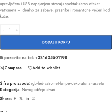
upravljačem i USB napajanjem stvaraju spektakularan efekat
vatrometa – idealno za zabave, praznike i romantične večeri kod
kuće.
DODAJ U KORPU
Ili pozovite na tel:
+381605501198
Compare
Add to wishlist
Šifra proizvoda:
rgb-led-vatromet-lampe-dekorativna-rasveta
Kategorija:
Novogodišnje stvari
Share: