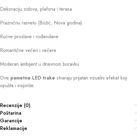
Dekoraciju zidova, plafona i terasa
Prazničnu rasvetu (Božić, Nova godina)
Kućne proslave i rođendane
Romantične večeri i večere
Moderan ambijent u dnevnom boravku
Ove
pametne LED trake
stvaraju prijatan vizuelni efekat koji
opušta i inspiriše.
Recenzije (0)
Poštarina
Garancije
Reklamacije