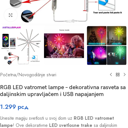
Click to enlarge
Početna
/
Novogodišnje stvari
RGB LED vatromet lampe – dekorativna rasveta sa
daljinskim upravljačem i USB napajanjem
1.299
рсд
Unesite magiju svetlosti u svoj dom uz
RGB LED vatromet
lampe
! Ove dekorativne
LED svetlosne trake
sa daljinskim