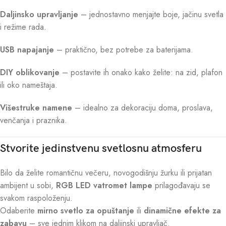
Daljinsko upravljanje
– jednostavno menjajte boje, jačinu svetla
i režime rada.
USB napajanje
– praktično, bez potrebe za baterijama.
DIY oblikovanje
– postavite ih onako kako želite: na zid, plafon
ili oko nameštaja.
Višestruke namene
– idealno za dekoraciju doma, proslava,
venčanja i praznika.
Stvorite jedinstvenu svetlosnu atmosferu
Bilo da želite romantičnu večeru, novogodišnju žurku ili prijatan
ambijent u sobi,
RGB LED vatromet lampe
prilagođavaju se
svakom raspoloženju.
Odaberite
mirno svetlo za opuštanje
ili
dinamične efekte za
zabavu
– sve jednim klikom na daljinski upravljač.