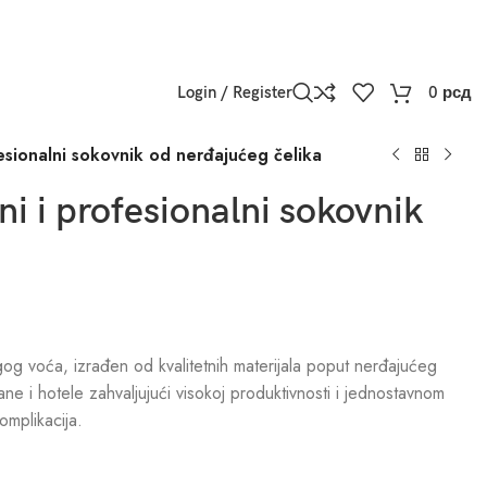
Login / Register
0
рсд
esionalni sokovnik od nerđajućeg čelika
ni i profesionalni sokovnik
g voća, izrađen od kvalitetnih materijala poput nerđajućeg
ane i hotele zahvaljujući visokoj produktivnosti i jednostavnom
omplikacija.