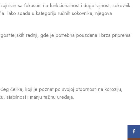
zajniran sa fokusom na funkcionalnost i dugotrajnost, sokovnik
ća. Iako spada u kategoriju ručnih sokovnika, njegova
gostiteljskih radnji, gde je potrebna pouzdana i brza priprema
g čelika, koji je poznat po svojoj otpornosti na koroziju,
, stabilnost i manju težinu uređaja.
Face