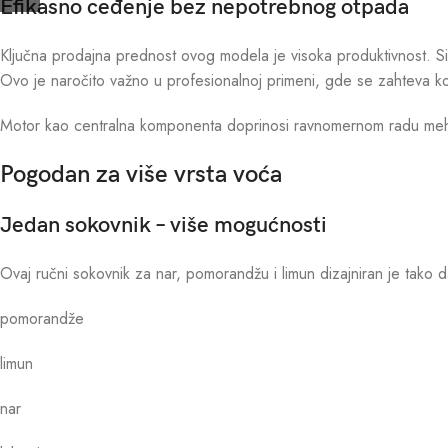
Efikasno ceđenje bez nepotrebnog otpada
Ključna prodajna prednost ovog modela je visoka produktivnost. Sist
Ovo je naročito važno u profesionalnoj primeni, gde se zahteva kon
Motor kao centralna komponenta doprinosi ravnomernom radu meha
Pogodan za više vrsta voća
Jedan sokovnik – više mogućnosti
Ovaj ručni sokovnik za nar, pomorandžu i limun dizajniran je tako d
pomorandže
limun
nar