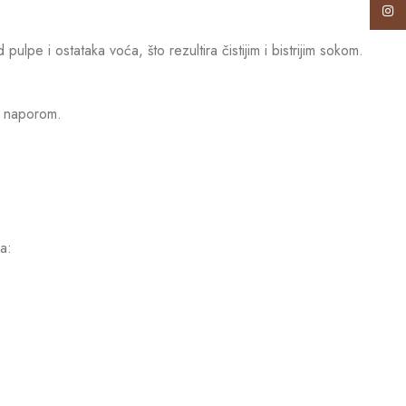
Insta
e i ostataka voća, što rezultira čistijim i bistrijim sokom.
m naporom.
a: