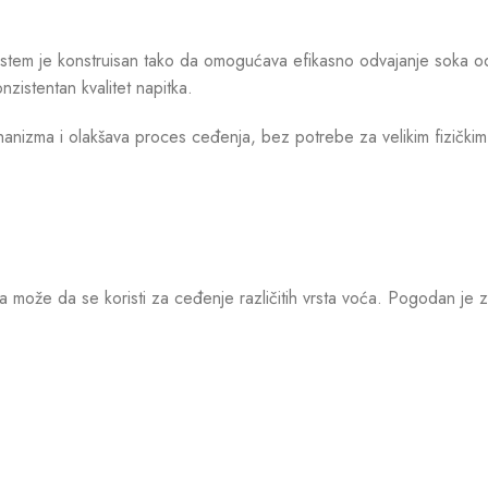
em je konstruisan tako da omogućava efikasno odvajanje soka od pulp
zistentan kvalitet napitka.
nizma i olakšava proces ceđenja, bez potrebe za velikim fizički
a može da se koristi za ceđenje različitih vrsta voća. Pogodan je z