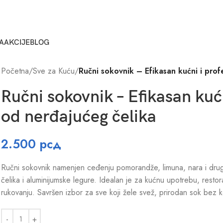
A
AKCIJE
BLOG
Početna
/
Sve za Kuću
/
Ručni sokovnik – Efikasan kućni i prof
Ručni sokovnik – Efikasan kuć
od nerđajućeg čelika
2.500
рсд
Ručni sokovnik namenjen ceđenju pomorandže, limuna, nara i drugo
čelika i aluminijumske legure. Idealan je za kućnu upotrebu, restor
rukovanju. Savršen izbor za sve koji žele svež, prirodan sok bez k