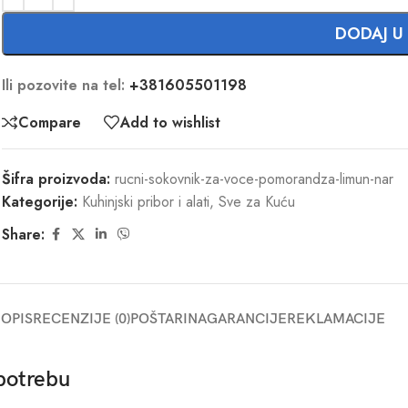
DODAJ U
Ili pozovite na tel:
+381605501198
Compare
Add to wishlist
Šifra proizvoda:
rucni-sokovnik-za-voce-pomorandza-limun-nar
Kategorije:
Kuhinjski pribor i alati
,
Sve za Kuću
Share:
OPIS
RECENZIJE (0)
POŠTARINA
GARANCIJE
REKLAMACIJE
potrebu