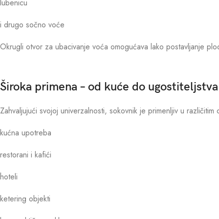
lubenicu
i drugo sočno voće
Okrugli otvor za ubacivanje voća omogućava lako postavljanje plo
Široka primena – od kuće do ugostiteljstva
Zahvaljujući svojoj univerzalnosti, sokovnik je primenljiv u različitim
kućna upotreba
restorani i kafići
hoteli
ketering objekti