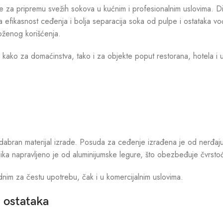
je za pripremu svežih sokova u kućnim i profesionalnim uslovima. Di
 efikasnost ceđenja i bolja separacija soka od pulpe i ostataka vo
oženog korišćenja.
kako za domaćinstva, tako i za objekte poput restorana, hotela i u
abran materijal izrade. Posuda za ceđenje izrađena je od nerđajuće
ka napravljeno je od aluminijumske legure, što obezbeđuje čvrstoću
odnim za čestu upotrebu, čak i u komercijalnim uslovima.
 ostataka