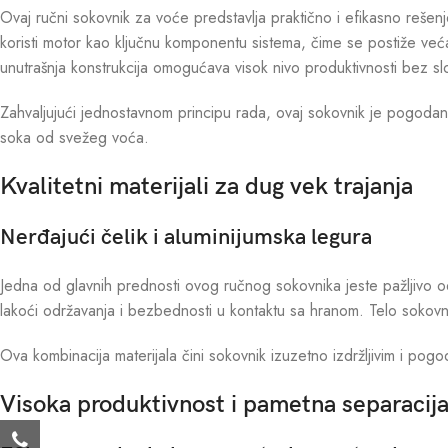
Ovaj ručni sokovnik za voće predstavlja praktično i efikasno rešen
koristi motor kao ključnu komponentu sistema, čime se postiže veća
unutrašnja konstrukcija omogućava visok nivo produktivnosti bez sl
Zahvaljujući jednostavnom principu rada, ovaj sokovnik je pogodan 
soka od svežeg voća.
Kvalitetni materijali za dug vek trajanja
Nerđajući čelik i aluminijumska legura
Jedna od glavnih prednosti ovog ručnog sokovnika jeste pažljivo od
lakoći održavanja i bezbednosti u kontaktu sa hranom. Telo sokovni
Ova kombinacija materijala čini sokovnik izuzetno izdržljivim i pog
Visoka produktivnost i pametna separacija