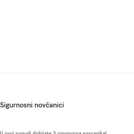
Sigurnosni novčanici
U ovoj ponudi dobijate 3 sigurnosna novcanika!