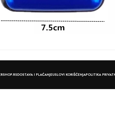
ERSHOP.RS
DOSTAVA I PLAĆANJE
USLOVI KORIŠĆENJA
POLITIKA PRIVAT