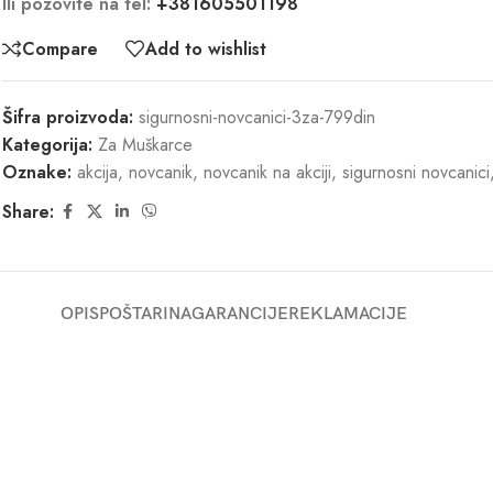
Ili pozovite na tel:
+381605501198
Compare
Add to wishlist
Šifra proizvoda:
sigurnosni-novcanici-3za-799din
Kategorija:
Za Muškarce
Oznake:
akcija
,
novcanik
,
novcanik na akciji
,
sigurnosni novcanici
Share:
OPIS
POŠTARINA
GARANCIJE
REKLAMACIJE