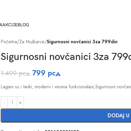
A
AKCIJE
BLOG
Početna
/
Za Muškarce
/
Sigurnosni novčanici 3za 799din
Sigurnosni novčanici 3za 799
799
рсд
1.499
рсд
Lagani su i tanki, moderni i veoma funkcionalani,Sigurnosni novčan
DODAJ U