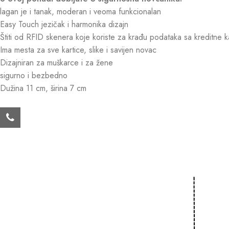
lagan je i tanak, moderan i veoma funkcionalan
Easy Touch jezičak i harmonika dizajn
Štiti od RFID skenera koje koriste za krađu podataka sa kreditne k
Ima mesta za sve kartice, slike i savijen novac
Dizajniran za muškarce i za žene
sigurno i bezbedno
Dužina 11 cm, širina 7 cm