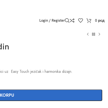
Login / Register
0
рсд
din
ici uz Easy Touch jezičak i harmonika dizajn.
 KORPU