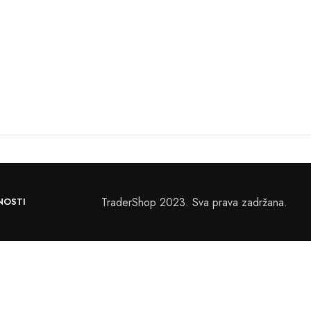
TraderShop 2023. Sva prava zadržana.
NOSTI