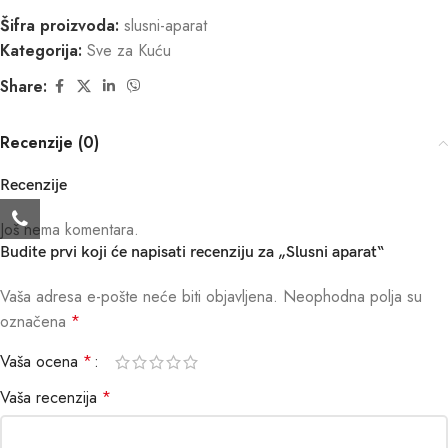
Šifra proizvoda:
slusni-aparat
Kategorija:
Sve za Kuću
Share:
Recenzije (0)
Recenzije
Još nema komentara.
Budite prvi koji će napisati recenziju za „Slusni aparat“
Vaša adresa e-pošte neće biti objavljena.
Neophodna polja su
označena
*
Vaša ocena
*
Vaša recenzija
*