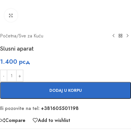
Click to enlarge
Početna
/
Sve za Kuću
Slusni aparat
1.400
рсд
DODAJ U KORPU
Ili pozovite na tel:
+381605501198
Compare
Add to wishlist