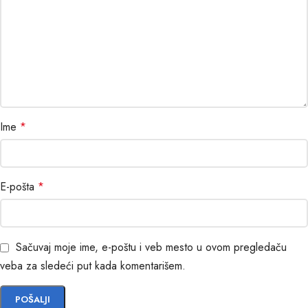
Ime
*
E-pošta
*
Sačuvaj moje ime, e-poštu i veb mesto u ovom pregledaču
veba za sledeći put kada komentarišem.