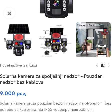
Click to enlarge
Početna
/
Sve za Kuću
Solarna kamera za spoljašnji nadzor – Pouzdan
nadzor bez kablova
9.000
рсд
Solarna kamera pruža pouzdan bežični nadzor na otvorenom, bez
potrebe za kablovima. Sa IP65 vodootpornom zaštitom,