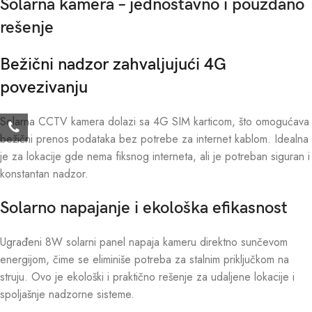
Solarna kamera – jednostavno i pouzdano
rešenje
Bežični nadzor zahvaljujući 4G
povezivanju
Solarna CCTV kamera dolazi sa 4G SIM karticom, što omogućava
bežični prenos podataka bez potrebe za internet kablom. Idealna
je za lokacije gde nema fiksnog interneta, ali je potreban siguran i
konstantan nadzor.
Solarno napajanje i ekološka efikasnost
Ugrađeni 8W solarni panel napaja kameru direktno sunčevom
energijom, čime se eliminiše potreba za stalnim priključkom na
struju. Ovo je ekološki i praktično rešenje za udaljene lokacije i
spoljašnje nadzorne sisteme.