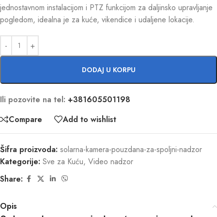
jednostavnom instalacijom i PTZ funkcijom za daljinsko upravljanje
pogledom, idealna je za kuće, vikendice i udaljene lokacije.
DODAJ U KORPU
Ili pozovite na tel:
+381605501198
Compare
Add to wishlist
Šifra proizvoda:
solarna-kamera-pouzdana-za-spoljni-nadzor
Kategorije:
Sve za Kuću
,
Video nadzor
Share:
Opis