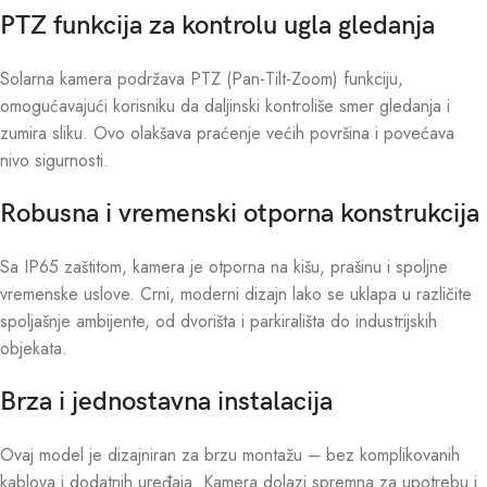
PTZ funkcija za kontrolu ugla gledanja
Solarna kamera podržava PTZ (Pan-Tilt-Zoom) funkciju,
omogućavajući korisniku da daljinski kontroliše smer gledanja i
zumira sliku. Ovo olakšava praćenje većih površina i povećava
nivo sigurnosti.
Robusna i vremenski otporna konstrukcija
Sa IP65 zaštitom, kamera je otporna na kišu, prašinu i spoljne
vremenske uslove. Crni, moderni dizajn lako se uklapa u različite
spoljašnje ambijente, od dvorišta i parkirališta do industrijskih
objekata.
Brza i jednostavna instalacija
Ovaj model je dizajniran za brzu montažu – bez komplikovanih
kablova i dodatnih uređaja. Kamera dolazi spremna za upotrebu i