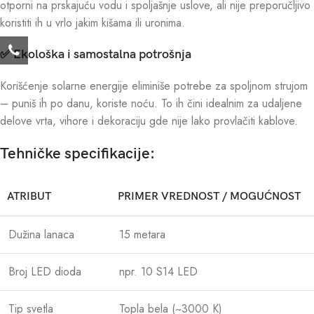
otporni na prskajuću vodu i spoljašnje uslove, ali nije preporučljivo
koristiti ih u vrlo jakim kišama ili uronima.
✅
Ekološka i samostalna potrošnja
Korišćenje solarne energije eliminiše potrebe za spoljnom strujom
– puniš ih po danu, koriste noću. To ih čini idealnim za udaljene
delove vrta, vihore i dekoraciju gde nije lako provlačiti kablove.
Tehničke specifikacije:
ATRIBUT
PRIMER VREDNOST / MOGUĆNOST
Dužina lanaca
15 metara
Broj LED dioda
npr. 10 S14 LED
Tip svetla
Topla bela (~3000 K)