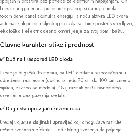
spoljašnjih prostora bez potrebe za električnim napajanjem. On
koristi energiju Sunca putem integrisanog solarnog panela —
tokom dana panel akumulira energiju, a noću aktivira LED svetla
automatski ili putem daljinskog upravljača. Time postižeš
štedljivo,
ekološko i efektnodesno osvetljenje
za svoj dom i baštu.
Glavne karakteristike i prednosti
✅
Dužina i raspored LED dioda
Lanac je dugačak 15 metara, sa LED diodama raspoređenim u
određenim razmacima (obično između 70 cm do 100 cm između
sijalica, zavisno od modela). Ovaj razmak pruža ravnomerno
osvetljenje bez gužvanja svetala.
✅
Daljinski upravljač i režimi rada
Uređaj uključuje
daljinski upravljač
koji omogućava različite
režime svetlosnih efekata — od stalnog svetlenja do paljenja,