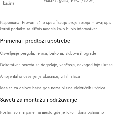
Plastika, guma, PVC (kablovi)
kućišta
Napomena: Proveri tačne specifikacije svoje verzije – ovaj opis
koristi podatke sa sličnih modela kako bi bio informativan.
Primena i predlozi upotrebe
Osvetljenje pergola, terasa, balkona, stubova ili ograde
Dekorativna rasveta za događaje, venčanja, novogodišnje ukrase
Ambijentalno osvetljenje okućnice, vrtnih staza
Idealan za delove bašte gde nema blizine električnih utičnica
Saveti za montažu i održavanje
Postavi solarni panel na mesto gde je tokom dana optimalno