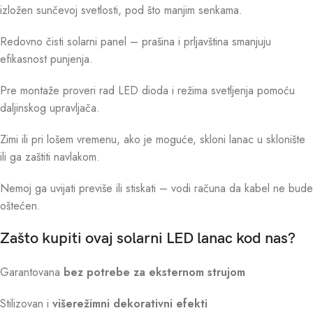
izložen sunčevoj svetlosti, pod što manjim senkama.
Redovno čisti solarni panel – prašina i prljavština smanjuju
efikasnost punjenja.
Pre montaže proveri rad LED dioda i režima svetljenja pomoću
daljinskog upravljača.
Zimi ili pri lošem vremenu, ako je moguće, skloni lanac u sklonište
ili ga zaštiti navlakom.
Nemoj ga uvijati previše ili stiskati – vodi računa da kabel ne bude
oštećen.
Zašto kupiti ovaj solarni LED lanac kod nas?
Garantovana
bez potrebe za eksternom strujom
Stilizovan i
višerežimni dekorativni efekti