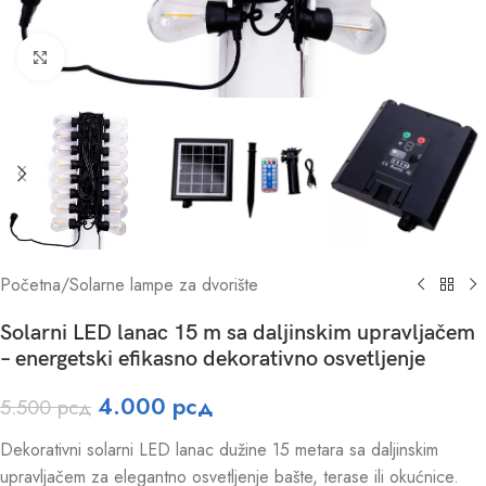
Click to enlarge
Početna
/
Solarne lampe za dvorište
Solarni LED lanac 15 m sa daljinskim upravljačem
– energetski efikasno dekorativno osvetljenje
4.000
рсд
5.500
рсд
Dekorativni solarni LED lanac dužine 15 metara sa daljinskim
upravljačem za elegantno osvetljenje bašte, terase ili okućnice.