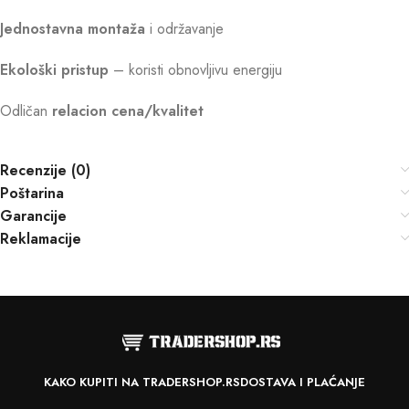
Jednostavna montaža
i održavanje
Ekološki pristup
– koristi obnovljivu energiju
Odličan
relacion cena/kvalitet
Recenzije (0)
Poštarina
Garancije
Reklamacije
KAKO KUPITI NA TRADERSHOP.RS
DOSTAVA I PLAĆANJE