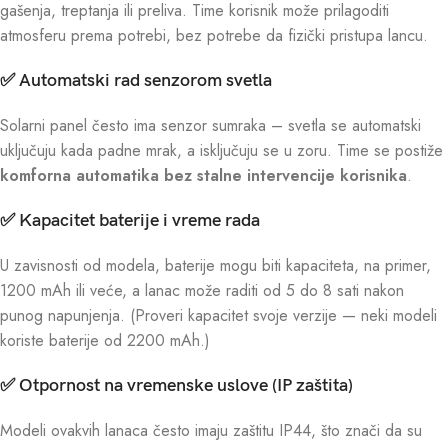
gašenja, treptanja ili preliva. Time korisnik može prilagoditi
atmosferu prema potrebi, bez potrebe da fizički pristupa lancu.
✅
Automatski rad senzorom svetla
Solarni panel često ima senzor sumraka – svetla se automatski
uključuju kada padne mrak, a isključuju se u zoru. Time se postiže
komforna automatika bez stalne intervencije korisnika
.
✅
Kapacitet baterije i vreme rada
U zavisnosti od modela, baterije mogu biti kapaciteta, na primer,
1200 mAh ili veće, a lanac može raditi od 5 do 8 sati nakon
punog napunjenja. (Proveri kapacitet svoje verzije — neki modeli
koriste baterije od 2200 mAh.)
✅
Otpornost na vremenske uslove (IP zaštita)
Modeli ovakvih lanaca često imaju zaštitu IP44, što znači da su