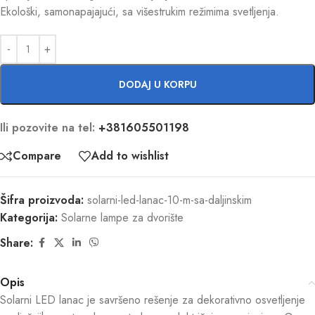
Ekološki, samonapajajući, sa višestrukim režimima svetljenja.
DODAJ U KORPU
Ili pozovite na tel:
+381605501198
Compare
Add to wishlist
Šifra proizvoda:
solarni-led-lanac-10-m-sa-daljinskim
Kategorija:
Solarne lampe za dvorište
Share:
Opis
Solarni LED lanac je savršeno rešenje za dekorativno osvetljenje