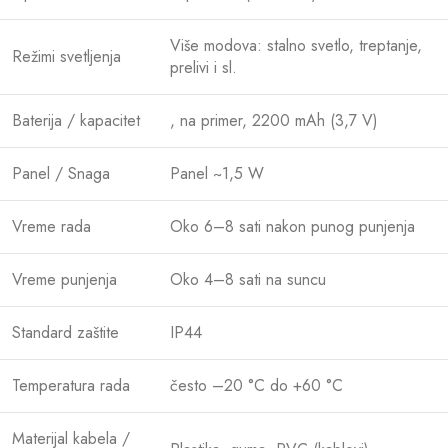
Više modova: stalno svetlo, treptanje,
Režimi svetljenja
prelivi i sl.
Baterija / kapacitet
, na primer, 2200 mAh (3,7 V)
Panel / Snaga
Panel ~1,5 W
Vreme rada
Oko 6–8 sati nakon punog punjenja
Vreme punjenja
Oko 4–8 sati na suncu
Standard zaštite
IP44
Temperatura rada
često –20 °C do +60 °C
Materijal kabela /