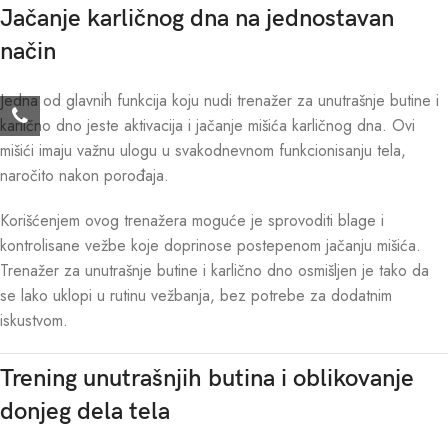
Jačanje karličnog dna na jednostavan
način
Jedna od glavnih funkcija koju nudi trenažer za unutrašnje butine i
karlično dno jeste aktivacija i jačanje mišića karličnog dna. Ovi
mišići imaju važnu ulogu u svakodnevnom funkcionisanju tela,
naročito nakon porođaja.
Korišćenjem ovog trenažera moguće je sprovoditi blage i
kontrolisane vežbe koje doprinose postepenom jačanju mišića.
Trenažer za unutrašnje butine i karlično dno osmišljen je tako da
se lako uklopi u rutinu vežbanja, bez potrebe za dodatnim
iskustvom.
Trening unutrašnjih butina i oblikovanje
donjeg dela tela