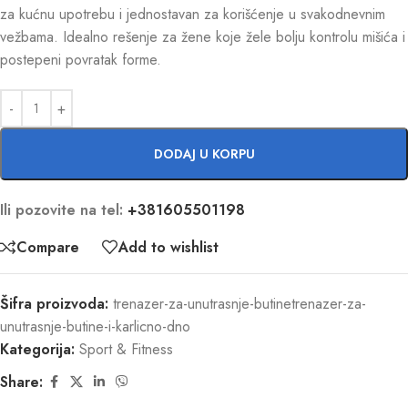
za kućnu upotrebu i jednostavan za korišćenje u svakodnevnim
vežbama. Idealno rešenje za žene koje žele bolju kontrolu mišića i
postepeni povratak forme.
DODAJ U KORPU
Ili pozovite na tel:
+381605501198
Compare
Add to wishlist
Šifra proizvoda:
trenazer-za-unutrasnje-butinetrenazer-za-
unutrasnje-butine-i-karlicno-dno
Kategorija:
Sport & Fitness
Share: