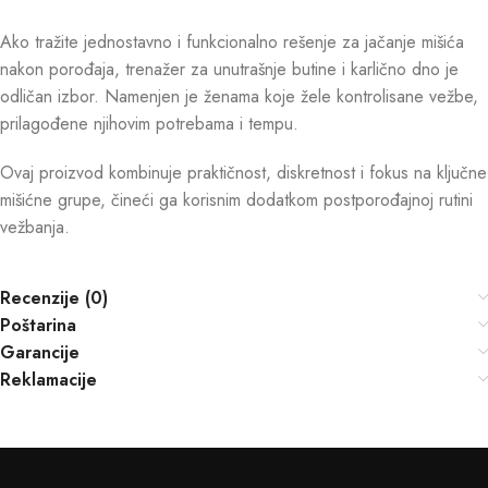
Ako tražite jednostavno i funkcionalno rešenje za jačanje mišića
nakon porođaja, trenažer za unutrašnje butine i karlično dno je
odličan izbor. Namenjen je ženama koje žele kontrolisane vežbe,
prilagođene njihovim potrebama i tempu.
Ovaj proizvod kombinuje praktičnost, diskretnost i fokus na ključne
mišićne grupe, čineći ga korisnim dodatkom postporođajnoj rutini
vežbanja.
Recenzije (0)
Poštarina
Garancije
Reklamacije