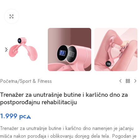
Click to enlarge
Početna
/
Sport & Fitness
Trenažer za unutrašnje butine i karlično dno za
postporođajnu rehabilitaciju
1.999
рсд
Trenažer za unutrašnje butine i karlično dno namenjen je jačanju
mišića nakon porođaja i oblikovanju donjeg dela tela. Pogodan je