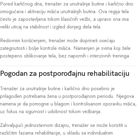
Pored karličnog dna, trenažer za unutrašnje butine i karlično dno
omogućava i aktivaciju mišića unutrašnjih butina. Ova regija tela
često je zapostavljena tokom klasičnih vežbi, a upravo ona ima
veliki uticaj na stabilnost i izgled donjeg dela tela.
Redovnim korišćenjem, trenažer može doprineti osećaju
zategnutosti i bolje kontrole mišića. Namenjen je svima koji žele
postepeno oblikovanje tela, bez napornih i intenzivnih treninga.
Pogodan za postporođajnu rehabilitaciju
Trenažer za unutrašnje butine i karlično dno posebno je
prilagođen potrebama žena u postporođajnom periodu. Njegova
namena je da pomogne u blagom i kontrolisanom oporavku mišića,
uz fokus na sigurnost i udobnost tokom vežbanja.
Zahvaljujući jednostavnom dizajnu, trenažer se može koristiti u
različitim fazama rehabilitacije, u skladu sa individualnim