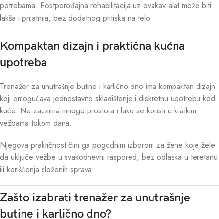
potrebama. Postporođajna rehabilitacija uz ovakav alat može biti
lakša i prijatnija, bez dodatnog pritiska na telo.
Kompaktan dizajn i praktična kućna
upotreba
Trenažer za unutrašnje butine i karlično dno ima kompaktan dizajn
koji omogućava jednostavno skladištenje i diskretnu upotrebu kod
kuće. Ne zauzima mnogo prostora i lako se koristi u kratkim
vežbama tokom dana.
Njegova praktičnost čini ga pogodnim izborom za žene koje žele
da uključe vežbe u svakodnevni raspored, bez odlaska u teretanu
ili korišćenja složenih sprava.
Zašto izabrati trenažer za unutrašnje
butine i karlično dno?