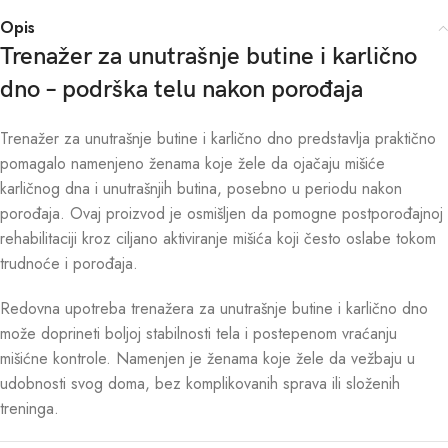
Opis
Trenažer za unutrašnje butine i karlično
dno – podrška telu nakon porođaja
Trenažer za unutrašnje butine i karlično dno predstavlja praktično
pomagalo namenjeno ženama koje žele da ojačaju mišiće
karličnog dna i unutrašnjih butina, posebno u periodu nakon
porođaja. Ovaj proizvod je osmišljen da pomogne postporođajnoj
rehabilitaciji kroz ciljano aktiviranje mišića koji često oslabe tokom
trudnoće i porođaja.
Redovna upotreba trenažera za unutrašnje butine i karlično dno
može doprineti boljoj stabilnosti tela i postepenom vraćanju
mišićne kontrole. Namenjen je ženama koje žele da vežbaju u
udobnosti svog doma, bez komplikovanih sprava ili složenih
treninga.