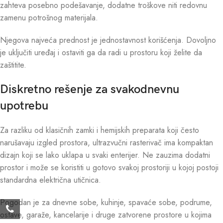
zahteva posebno podešavanje, dodatne troškove niti redovnu
zamenu potrošnog materijala.
Njegova najveća prednost je jednostavnost korišćenja. Dovoljno
je uključiti uređaj i ostaviti ga da radi u prostoru koji želite da
zaštitite.
Diskretno rešenje za svakodnevnu
upotrebu
Za razliku od klasičnih zamki i hemijskih preparata koji često
narušavaju izgled prostora, ultrazvučni rasterivač ima kompaktan
dizajn koji se lako uklapa u svaki enterijer. Ne zauzima dodatni
prostor i može se koristiti u gotovo svakoj prostoriji u kojoj postoji
standardna električna utičnica.
Pogodan je za dnevne sobe, kuhinje, spavaće sobe, podrume,
ostave, garaže, kancelarije i druge zatvorene prostore u kojima