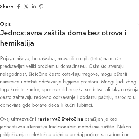
Share:
Opis
Jednostavna zaštita doma bez otrova i
hemikalija
Pojava miševa, bubašvaba, mrava ili drugih štetočina može
predstavljati veliki problem u domaćinstvu. Osim što stvaraju
nelagodnost, štetočine često ostavljaju tragove, mogu oštetiti
namirnice i otežati održavanje higijene prostora. Mnogi ljudi zbog
toga koriste zamke, sprejeve ili hemijska sredstva, ali takva rešenja
često zahtevaju redovno održavanje i dodatnu pažnju, naročito u
domovima gde borave deca ili kućni ljubimci.
Ovaj
ultrazvučni
rasterivač štetočina
osmišljen je kao
jednostavna alternativa tradicionalnim metodama zaštite. Nakon
priključivanja u električnu utičnicu uređaj počinje sa radom i ne