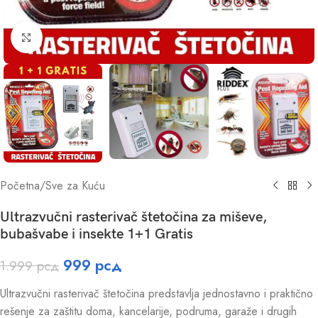
Click to enlarge
Početna
/
Sve za Kuću
Ultrazvučni rasterivač štetočina za miševe,
bubašvabe i insekte 1+1 Gratis
999
рсд
1.999
рсд
Ultrazvučni rasterivač štetočina predstavlja jednostavno i praktično
rešenje za zaštitu doma, kancelarije, podruma, garaže i drugih