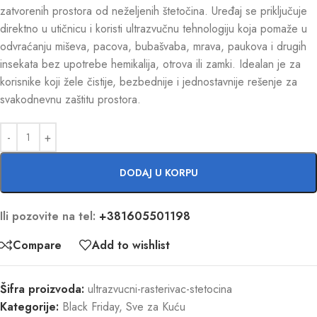
zatvorenih prostora od neželjenih štetočina. Uređaj se priključuje
direktno u utičnicu i koristi ultrazvučnu tehnologiju koja pomaže u
odvraćanju miševa, pacova, bubašvaba, mrava, paukova i drugih
insekata bez upotrebe hemikalija, otrova ili zamki. Idealan je za
korisnike koji žele čistije, bezbednije i jednostavnije rešenje za
svakodnevnu zaštitu prostora.
DODAJ U KORPU
Ili pozovite na tel:
+381605501198
Compare
Add to wishlist
Šifra proizvoda:
ultrazvucni-rasterivac-stetocina
Kategorije:
Black Friday
,
Sve za Kuću