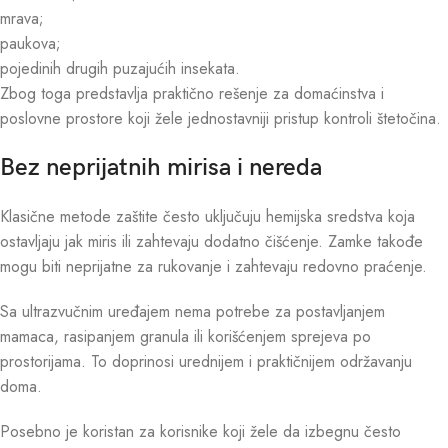
mrava;
paukova;
pojedinih drugih puzajućih insekata.
Zbog toga predstavlja praktično rešenje za domaćinstva i
poslovne prostore koji žele jednostavniji pristup kontroli štetočina.
Bez neprijatnih mirisa i nereda
Klasične metode zaštite često uključuju hemijska sredstva koja
ostavljaju jak miris ili zahtevaju dodatno čišćenje. Zamke takođe
mogu biti neprijatne za rukovanje i zahtevaju redovno praćenje.
Sa ultrazvučnim uređajem nema potrebe za postavljanjem
mamaca, rasipanjem granula ili korišćenjem sprejeva po
prostorijama. To doprinosi urednijem i praktičnijem održavanju
doma.
Posebno je koristan za korisnike koji žele da izbegnu često