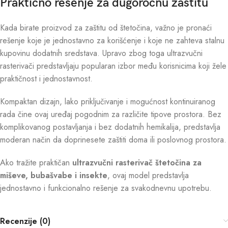
Praktično rešenje za dugoročnu zaštitu
Kada birate proizvod za zaštitu od štetočina, važno je pronaći
rešenje koje je jednostavno za korišćenje i koje ne zahteva stalnu
kupovinu dodatnih sredstava. Upravo zbog toga ultrazvučni
rasterivači predstavljaju popularan izbor među korisnicima koji žele
praktičnost i jednostavnost.
Kompaktan dizajn, lako priključivanje i mogućnost kontinuiranog
rada čine ovaj uređaj pogodnim za različite tipove prostora. Bez
komplikovanog postavljanja i bez dodatnih hemikalija, predstavlja
moderan način da doprinesete zaštiti doma ili poslovnog prostora.
Ako tražite praktičan
ultrazvučni rasterivač štetočina za
miševe, bubašvabe i insekte
, ovaj model predstavlja
jednostavno i funkcionalno rešenje za svakodnevnu upotrebu.
Recenzije (0)