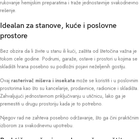
rukovanje hemijskim preparatima i traže jednostavnije svakodnevno
rešenje.
Idealan za stanove, kuće i poslovne
prostore
Bez obzira da li živite u stanu ili kući, zaštita od štetočina važna je
tokom cele godine. Podrumi, garaže, ostave i prostori u kojima se
skladišti hrana posebno su podložni pojavi neželjenih gostiju.
Ovaj
rasterivač miševa i insekata
može se koristiti i u poslovnim
prostorima kao što su kancelarije, prodavnice, radionice i skladišta.
Zahvaljujući jednostavnom priključivanju u utičnicu, lako ga je
premestiti u drugu prostoriju kada je to potrebno.
Njegov rad ne zahteva posebno održavanje, što ga čini praktičnim
izborom za svakodnevnu upotrebu.