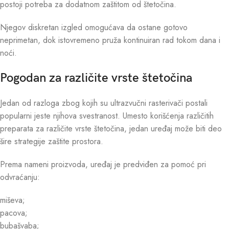
postoji potreba za dodatnom zaštitom od štetočina.
Njegov diskretan izgled omogućava da ostane gotovo
neprimetan, dok istovremeno pruža kontinuiran rad tokom dana i
noći.
Pogodan za različite vrste štetočina
Jedan od razloga zbog kojih su ultrazvučni rasterivači postali
popularni jeste njihova svestranost. Umesto korišćenja različitih
preparata za različite vrste štetočina, jedan uređaj može biti deo
šire strategije zaštite prostora.
Prema nameni proizvoda, uređaj je predviđen za pomoć pri
odvraćanju:
miševa;
pacova;
bubašvaba;