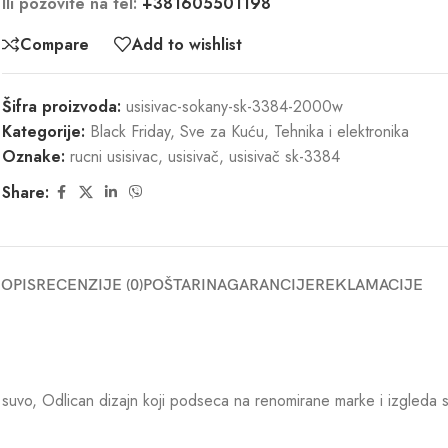
Ili pozovite na tel:
+381605501198
Compare
Add to wishlist
Šifra proizvoda:
usisivac-sokany-sk-3384-2000w
Kategorije:
Black Friday
,
Sve za Kuću
,
Tehnika i elektronika
Oznake:
rucni usisivac
,
usisivač
,
usisivač sk-3384
Share:
OPIS
RECENZIJE (0)
POŠTARINA
GARANCIJE
REKLAMACIJE
suvo, Odlican dizajn koji podseca na renomirane marke i izgleda