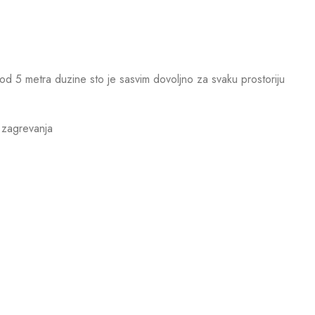
d 5 metra duzine sto je sasvim dovoljno za svaku prostoriju
 zagrevanja