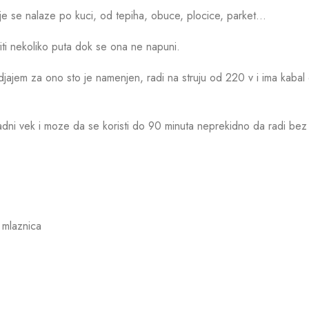
oje se nalaze po kuci, od tepiha, obuce, plocice, parket…
iti nekoliko puta dok se ona ne napuni.
jem za ono sto je namenjen, radi na struju od 220 v i ima kabal o
adni vek i moze da se koristi do 90 minuta neprekidno da radi bez
a mlaznica