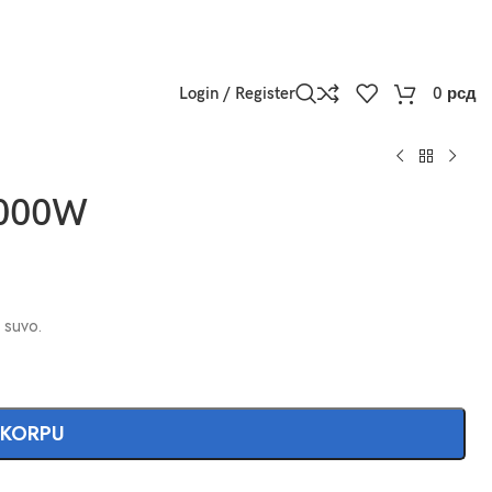
Login / Register
0
рсд
2000W
 suvo.
 KORPU