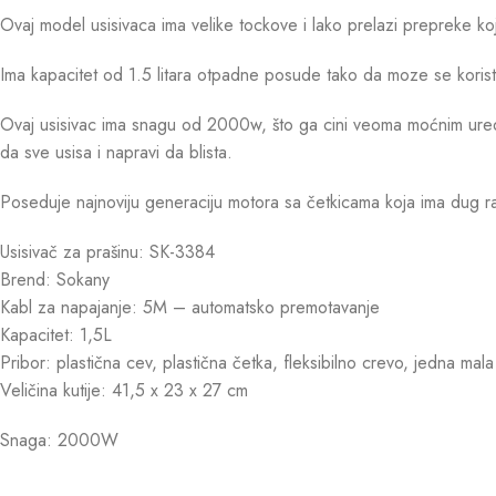
Ovaj model usisivaca ima velike tockove i lako prelazi prepreke k
Ima kapacitet od 1.5 litara otpadne posude tako da moze se korist
Ovaj usisivac ima snagu od 2000w, što ga cini veoma moćnim uredja
da sve usisa i napravi da blista.
Poseduje najnoviju generaciju motora sa četkicama koja ima dug r
Usisivač za prašinu: SK-3384
Brend: Sokany
Kabl za napajanje: 5M – automatsko premotavanje
Kapacitet: 1,5L
Pribor: plastična cev, plastična četka, fleksibilno crevo, jedna mal
Veličina kutije: 41,5 x 23 x 27 cm
Snaga: 2000W