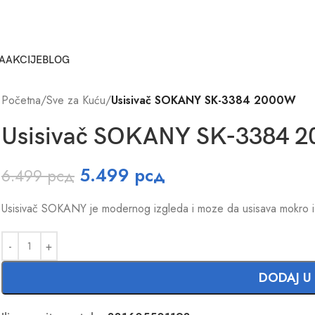
A
AKCIJE
BLOG
Početna
/
Sve za Kuću
/
Usisivač SOKANY SK-3384 2000W
Usisivač SOKANY SK-3384 
5.499
рсд
6.499
рсд
Usisivač SOKANY je modernog izgleda i moze da usisava mokro i
DODAJ U