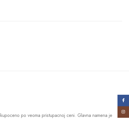
Face
Insta
 skupoceno po veoma pristupacnoj ceni. Glavna namena je