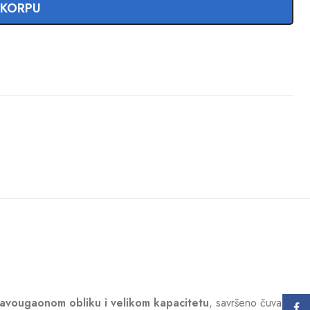
 KORPU
avougaonom obliku i velikom kapacitetu
, savršeno čuva
Face