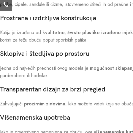
patike, cipele, sandale ili čizme, istovremeno štiteći ih od prašine i
Prostrana i izdržljiva konstrukcija
Kutija je izrađena od
kvalitetne, čvrste plastike izrađene inj
koristi za težu obuću poput sportskih patika.
Sklopiva i štedljiva po prostoru
Jedna od najvećih prednosti ovog modela je
mogućnost sklapan
garderobere ili hodnike.
Transparentan dizajn za brzi pregled
Zahvaljujući
prozirnim zidovima
, lako možete videti koja se obuća
Višenamenska upotreba
Iako je prvenstveno namenjena za obuću, ova
višenamenska kut