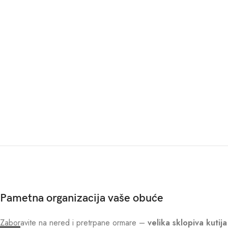
Pametna organizacija vaše obuće
Zaboravite na nered i pretrpane ormare –
velika sklopiva kutij