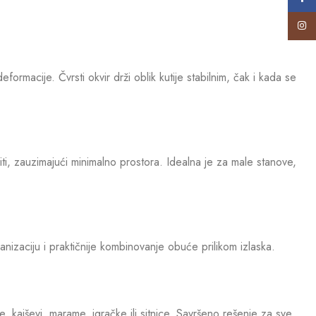
Insta
eformacije. Čvrsti okvir drži oblik kutije stabilnim, čak i kada se
žiti, zauzimajući minimalno prostora. Idealna je za male stanove,
nizaciju i praktičnije kombinovanje obuće prilikom izlaska.
, kaiševi, marame, igračke ili sitnice. Savršeno rešenje za sve