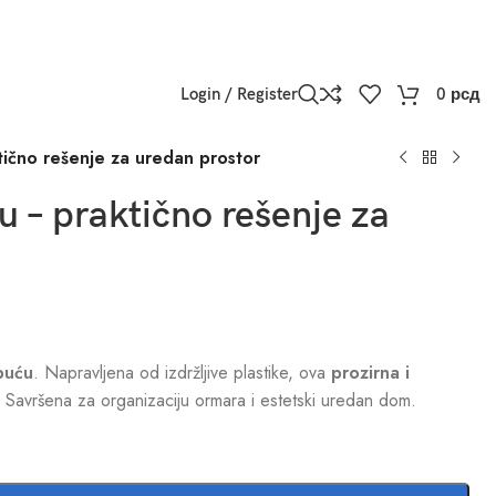
Login / Register
0
рсд
tično rešenje za uredan prostor
u – praktično rešenje za
obuću
. Napravljena od izdržljive plastike, ova
prozirna i
. Savršena za organizaciju ormara i estetski uredan dom.