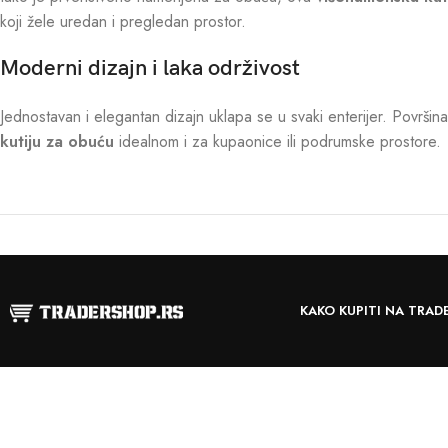
koji žele uredan i pregledan prostor.
Moderni dizajn i laka održivost
Jednostavan i elegantan dizajn uklapa se u svaki enterijer. Površina 
kutiju za obuću
idealnom i za kupaonice ili podrumske prostore.
KAKO KUPITI NA TRAD