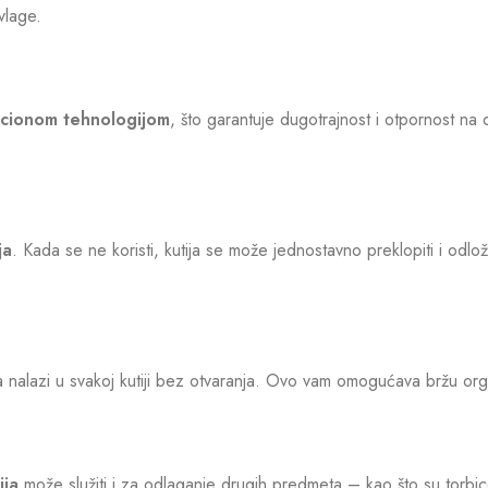
 vlage.
ekcionom tehnologijom
, što garantuje dugotrajnost i otpornost na d
ja
. Kada se ne koristi, kutija se može jednostavno preklopiti i odlo
 nalazi u svakoj kutiji bez otvaranja. Ovo vam omogućava bržu orga
ija
može služiti i za odlaganje drugih predmeta – kao što su torbice