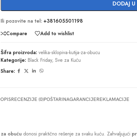
DODAJ U
Ili pozovite na tel:
+381605501198
Compare
Add to wishlist
Šifra proizvoda:
velika-sklopiva-kutija-za-obucu
Kategorije:
Black Friday
,
Sve za Kuću
Share:
OPIS
RECENZIJE (0)
POŠTARINA
GARANCIJE
REKLAMACIJE
a za obuću
donosi praktično rešenje za svaku kuću. Zahvaljujući
pr