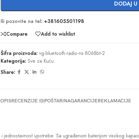
DODAJ U
Ili pozovite na tel:
+381605501198
Compare
Add to wishlist
Šifra proizvoda:
vg-bluetooth-radio-ns-8068bt-2
Kategorija:
Sve za Kuću
Share:
OPIS
RECENZIJE (0)
POŠTARINA
GARANCIJE
REKLAMACIJE
jednostavnost upotrebe. Sa ugrađenom baterijom visokog kapacite