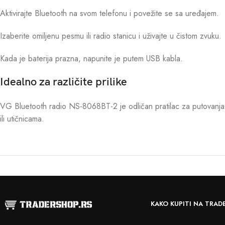
Aktivirajte Bluetooth na svom telefonu i povežite se sa uređajem.
Izaberite omiljenu pesmu ili radio stanicu i uživajte u čistom zvuku.
Kada je baterija prazna, napunite je putem USB kabla.
Idealno za različite prilike
VG Bluetooth radio NS-8068BT-2 je odličan pratilac za putovanja
ili utičnicama.
KAKO KUPITI NA TRAD