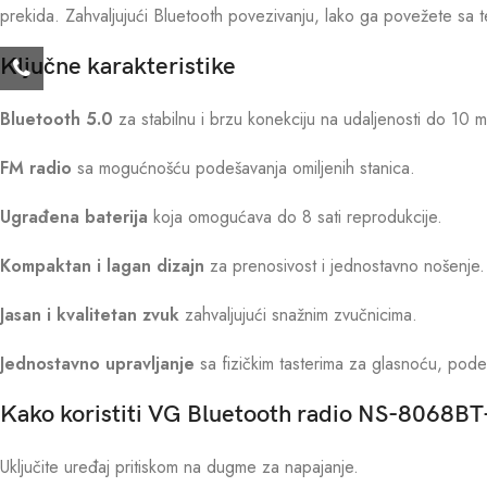
prekida. Zahvaljujući Bluetooth povezivanju, lako ga povežete sa t
Ključne karakteristike
Bluetooth 5.0
za stabilnu i brzu konekciju na udaljenosti do 10 m
FM radio
sa mogućnošću podešavanja omiljenih stanica.
Ugrađena baterija
koja omogućava do 8 sati reprodukcije.
Kompaktan i lagan dizajn
za prenosivost i jednostavno nošenje.
Jasan i kvalitetan zvuk
zahvaljujući snažnim zvučnicima.
Jednostavno upravljanje
sa fizičkim tasterima za glasnoću, podeš
Kako koristiti VG Bluetooth radio NS-8068BT
Uključite uređaj pritiskom na dugme za napajanje.