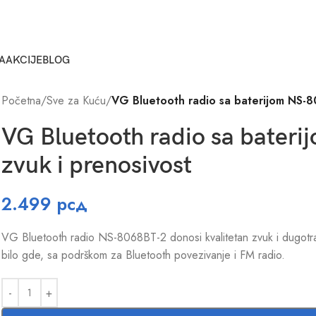
A
AKCIJE
BLOG
Početna
/
Sve za Kuću
/
VG Bluetooth radio sa baterijom NS-
VG Bluetooth radio sa bater
zvuk i prenosivost
2.499
рсд
VG Bluetooth radio NS-8068BT-2 donosi kvalitetan zvuk i dugotraj
bilo gde, sa podrškom za Bluetooth povezivanje i FM radio.