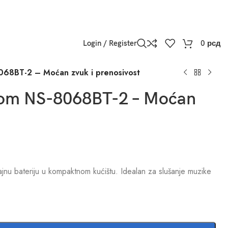
Login / Register
0
рсд
8068BT-2 – Moćan zvuk i prenosivost
ijom NS-8068BT-2 – Moćan
nu bateriju u kompaktnom kućištu. Idealan za slušanje muzike