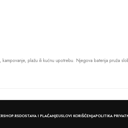
, kampovanje, plažu ili kućnu upotrebu. Njegova baterija pruža s
ERSHOP.RS
DOSTAVA I PLAĆANJE
USLOVI KORIŠĆENJA
POLITIKA PRIVAT