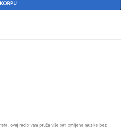
 KORPU
ta, ovaj radio vam pruža više sati omiljene muzike bez