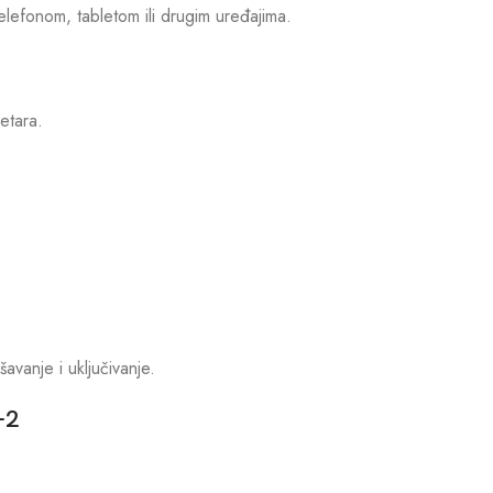
elefonom, tabletom ili drugim uređajima.
etara.
avanje i uključivanje.
-2