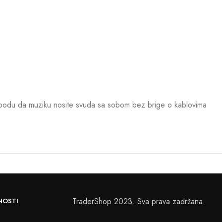
lobodu da muziku nosite svuda sa sobom bez brige o kablovima
TraderShop 2023. Sva prava zadržana.
NOSTI