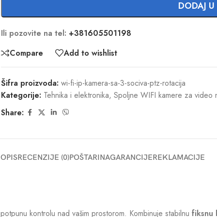
DODAJ U
Ili pozovite na tel:
+381605501198
Compare
Add to wishlist
Šifra proizvoda:
wi-fi-ip-kamera-sa-3-sociva-ptz-rotacija
Kategorije:
Tehnika i elektronika
,
Spoljne WIFI kamere za video 
Share:
OPIS
RECENZIJE (0)
POŠTARINA
GARANCIJE
REKLAMACIJE
potpunu kontrolu nad vašim prostorom. Kombinuje stabilnu
fiksnu