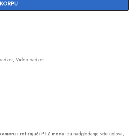
 KORPU
nadzor
,
Video nadzor
 kameru
i
rotirajući PTZ modul
za nadgledanje više uglova,