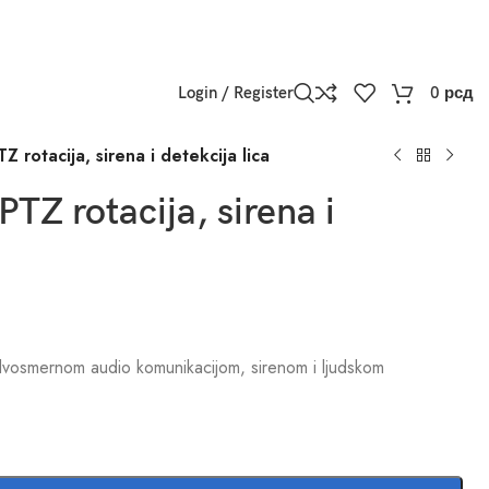
Login / Register
0
рсд
Z rotacija, sirena i detekcija lica
PTZ rotacija, sirena i
dvosmernom audio komunikacijom, sirenom i ljudskom