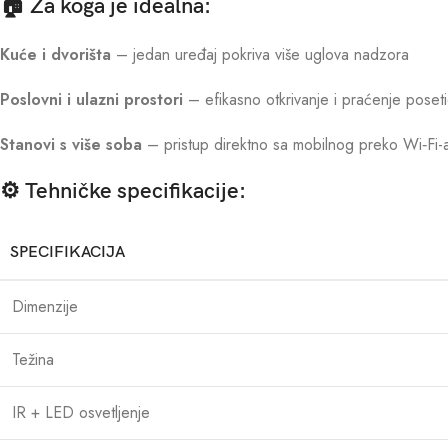
🏠 Za koga je idealna:
Kuće i dvorišta
– jedan uređaj pokriva više uglova nadzora
Poslovni i ulazni prostori
– efikasno otkrivanje i praćenje poset
Stanovi s više soba
– pristup direktno sa mobilnog preko Wi‑Fi-
⚙️ Tehničke specifikacije:
SPECIFIKACIJA
Dimenzije
Težina
IR + LED osvetljenje