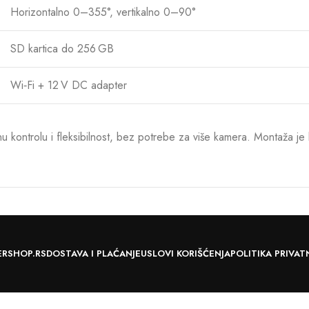
Horizontalno 0–355°, vertikalno 0–90°
SD kartica do 256 GB
Wi‑Fi + 12 V DC adapter
 kontrolu i fleksibilnost, bez potrebe za više kamera. Montaža je br
ERSHOP.RS
DOSTAVA I PLAĆANJE
USLOVI KORIŠĆENJA
POLITIKA PRIVAT