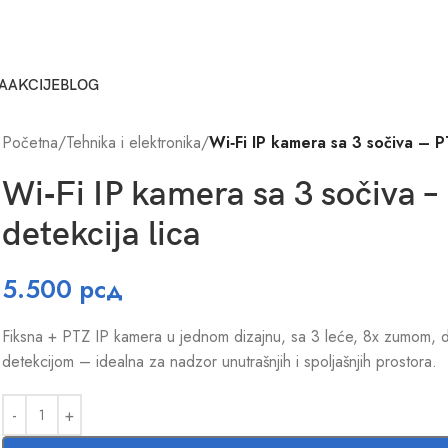
A
AKCIJE
BLOG
Početna
/
Tehnika i elektronika
/
Wi‑Fi IP kamera sa 3 sočiva – PT
Wi‑Fi IP kamera sa 3 sočiva – 
detekcija lica
5.500
рсд
Fiksna + PTZ IP kamera u jednom dizajnu, sa 3 leće, 8x zumom, 
detekcijom – idealna za nadzor unutrašnjih i spoljašnjih prostora.