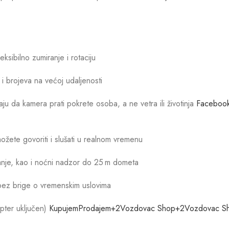
eksibilno zumiranje i rotaciju
a i brojeva na većoj udaljenosti
ju da kamera prati pokrete osoba, a ne vetra ili životinja
Faceboo
žete govoriti i slušati u realnom vremenu
vanje, kao i noćni nadzor do 25 m dometa
 bez brige o vremenskim uslovima
ter uključen)
KupujemProdajem
+2
Vozdovac Shop
+2
Vozdovac S