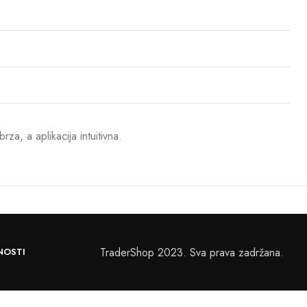
za, a aplikacija intuitivna.
TraderShop 2023. Sva prava zadržana.
NOSTI