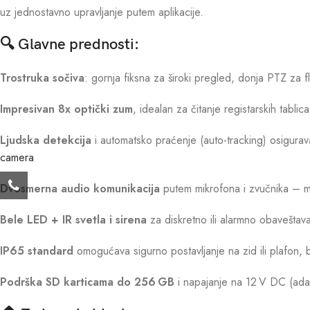
uz jednostavno upravljanje putem aplikacije.
🔍 Glavne prednosti:
Trostruka sočiva
: gornja fiksna za široki pregled, donja PTZ za fl
Impresivan 8x optički zum
, idealan za čitanje registarskih tablic
Ljudska detekcija
i automatsko praćenje (auto-tracking) osigurava
camera
Dvosmerna audio komunikacija
putem mikrofona i zvučnika – mo
Bele LED + IR svetla i sirena
za diskretno ili alarmno obavešta
IP65 standard
omogućava sigurno postavljanje na zid ili plafon,
Podrška SD karticama do 256 GB
i napajanje na 12 V DC (adap