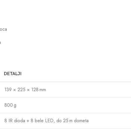
ioca
a
DETALJI
139 × 225 × 128 mm
800 g
8 IR dioda + 8 bele LED, do 25 m dometa